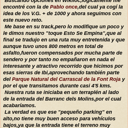
Buscando opciones en Wikiloc,lógicamente me
encontré con la de
Pablo once
,del cual ya cogí la
idea de los V.G. + de 1000 y ahora seguimos con
este nuevo reto.
Me base en su track,pero lo modifique un poco y
le dimos nuestro "toque Esto Se Empina",que al
final se tradujo en una ruta muy entretenida y que
aunque tuvo unos 800 metros en total de
asfalto,fueron compensados por mucha parte de
sendero y por tanto no empañaron en nada el
interesante y atractivo recorrido que hicimos por
esas sierras de Ibi,aprovechando también parte
del
Parque Natural del Carrascal de la Font Roja
y
por el que transitamos durante casi 4'5 kms.
Nuestra ruta se iniciaba en un terraplén al lado
de la entrada del Barranc dels Molins,por el cual
acabaríamos.
La verdad es que ese "pequeño parking" en
alto,no tiene muy buen acceso para vehículos
bajos,ya que la entrada tiene el terreno muy