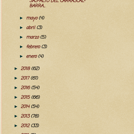
SAS-ALTO DEL CARRASCAL-
BARRA...
mayo
(4)
►
abril
(3)
►
marzo
(5)
►
febrero
(3)
►
enero
(4)
►
2018
(62)
►
2017
(61)
►
2016
(54)
►
2015
(66)
►
2014
(54)
►
2013
(78)
►
2012
(33)
►