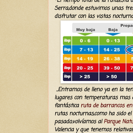
*El tiempo total de la ruta,está 
Serra,donde estuvimos unas tres
disfrutar con las vistas nocturna
...Entramos de lleno ya en la t
lugares con temperaturas mas 
fantástica
ruta de barrancos en
rutas nocturnas,como ha sido el
pasado,volvíamos al
Parque Natu
Valencia y que tenemos relativa