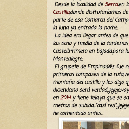
Desde la localidad de
Serra
,en 
Castillo
,donde disfrutaríamos de
parte de esa Comarca del Camp 
la luna ya entrada la noche.
La idea era llegar antes de que 
las ocho y media de la tarde,no
Castell.Primero en bajada,para lu
Montealegre.
El grupete de Empinad@s fue red
primeros compases de la ruta,ve
montaña del castillo y les digo
diciendo,no será verdad...jejeje,
en
2014
y tiene tela,ya que se s
metros de subida..."casí res"...je
he comentado antes...