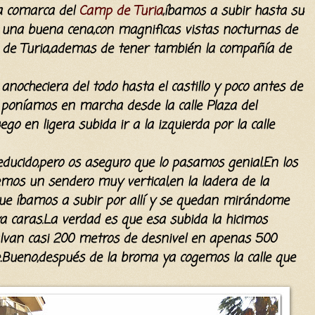
la comarca del
Camp de Turia
,íbamos a subir hasta su
 una buena cena,con magnificas vistas nocturnas de
de Turia,ademas de tener también la compañía de
anocheciera del todo hasta el castillo y poco antes de
s poníamos en marcha desde la calle Plaza del
ego en ligera subida ir a la izquierda por la calle
ucido,pero os aseguro que lo pasamos genial.En los
mos un sendero muy vertical,en la ladera de la
 que íbamos a subir por allí y se quedan mirándome
vaya caras.La verdad es que esa subida la hicimos
alvan casi 200 metros de desnivel en apenas 500
jeje.Bueno,después de la broma ya cogemos la calle que