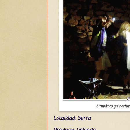
Simpático gif nocturn
L
ocalidad: Serra