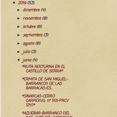
2019
(53)
▼
diciembre
(4)
►
noviembre
(8)
►
octubre
(6)
►
septiembre
(3)
►
agosto
(6)
►
julio
(3)
►
junio
(4)
▼
*RUTA NOCTURNA EN EL
CASTILLO DE SERRA*
*ERMITA DE SAN MIGUEL-
BARRANCOS DE LAS
BARRACAS-ES...
*SINARCAS-CERRO
CARPIO(V.G. nº 110)-PRCV
124.1*
*AZUEBAR-BARRANCO DEL