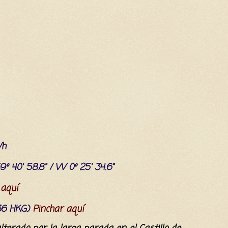
/h
9º 40' 58.8" / W 0º 25' 34.6"
 aquí
(36 HKG)
Pinchar aquí