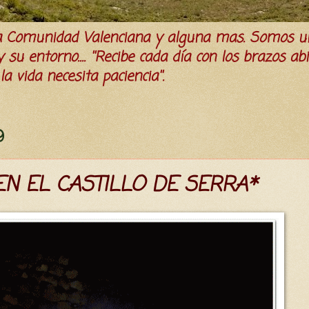
la Comunidad Valenciana y alguna mas. Somos u
su entorno.... ''Recibe cada día con los brazos ab
a vida necesita paciencia''.
9
N EL CASTILLO DE SERRA*