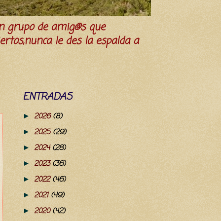
n grupo de amig@s que
iertos,nunca le des la espalda a
ENTRADAS
2026
(8)
►
2025
(29)
►
2024
(28)
►
2023
(36)
►
2022
(46)
►
2021
(49)
►
2020
(42)
►