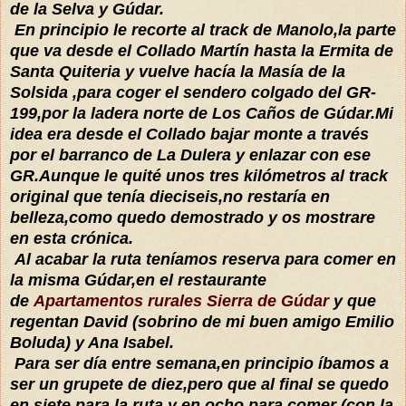
de la Selva y Gúdar.
En principio le recorte al track de Manolo,la parte
que va desde el Collado Martín hasta la Ermita de
Santa Quiteria y vuelve hacía la Masía de la
Solsida ,para coger el sendero colgado del GR-
199,por la ladera norte de Los Caños de Gúdar.Mi
idea era desde el Collado bajar monte a través
por el barranco de La Dulera y enlazar con ese
GR.Aunque le
quité
unos tres kilómetros al track
original que tenía dieciseis,no restaría en
belleza,como quedo demostrado y os mostrare
en esta crónica.
Al acabar la ruta teníamos reserva para comer en
la misma Gúdar,en el restaurante
de
Apartamentos rurales Sierra de Gúdar
y que
regentan David (sobrino de mi buen amigo Emilio
Boluda) y Ana Isabel.
Para ser día entre semana,en principio íbamos a
ser un grupete de diez,pero que al final se quedo
en siete para la ruta y en ocho para comer (con la