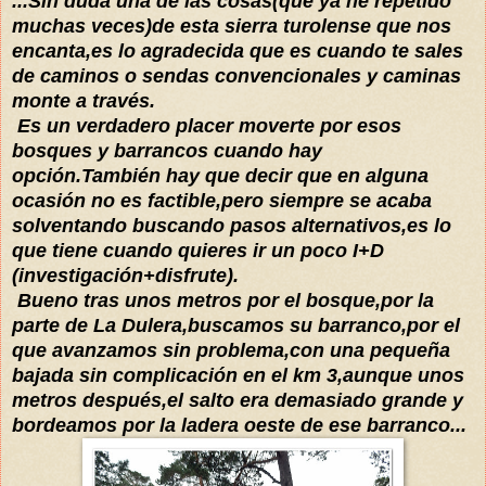
...Sin duda una de las cosas(que ya he repetido
muchas veces)de esta sierra turolense que nos
encanta,es lo agradecida que es cuando te sales
de caminos o sendas convencionales y caminas
monte a través.
Es un verdadero placer moverte por esos
bosques y barrancos cuando hay
opción.También hay que decir que en alguna
ocasión no es factible,pero siempre se acaba
solventando buscando pasos alternativos,es lo
que tiene cuando quieres ir un poco I+D
(investigación+disfrute).
Bueno tras unos metros por el bosque,por la
parte de La Dulera,buscamos su barranco,por el
que avanzamos sin problema,con una pequeña
bajada sin complicación en el km 3,aunque unos
metros después,el salto era demasiado grande y
bordeamos por la ladera oeste de ese barranco...