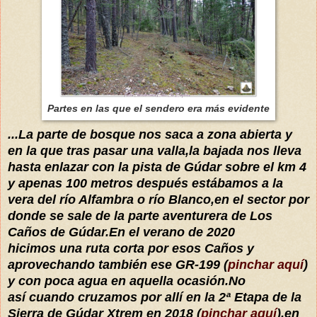
Partes en las que el sendero era más evidente
...La parte de bosque nos saca a zona abierta y
en la que tras pasar una valla,la bajada nos lleva
hasta enlazar con la pista de Gúdar sobre el km 4
y apenas 100 metros después estábamos a la
vera del río Alfambra o río Blanco,en el sector por
donde se sale de la parte aventurera de Los
Caños de Gúdar.En el verano de 2020
hicimos una ruta corta por esos Caños y
aprovechando también ese GR-199 (
pinchar aquí
)
y con poca agua en aquella ocasión.No
así cuando cruzamos por allí en la 2ª Etapa de la
Sierra de Gúdar Xtrem en 2018 (
pinchar aquí
),en