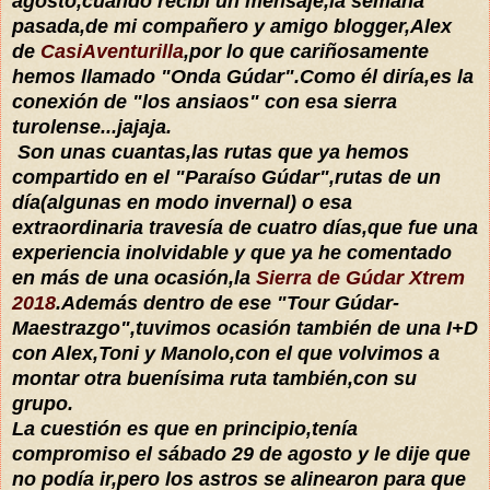
agosto,cuando recibí un mensaje,la semana
pasada,de mi compañero y amigo blogger,Alex
de
CasiAventurilla
,por lo que cariñosamente
hemos llamado "Onda Gúdar".Como él diría,es la
conexión de "los ansiaos" con esa sierra
turolense...jajaja.
Son unas cuantas,las rutas que ya hemos
compartido en el "Paraíso Gúdar",rutas de un
día(algunas en modo invernal) o esa
extraordinaria travesía de cuatro días,que fue una
experiencia inolvidable y que ya he comentado
en más de una ocasión,la
Sierra de Gúdar Xtrem
2018
.Además dentro de ese "Tour Gúdar-
Maestrazgo",tuvimos ocasión también de una I+D
con Alex,Toni y Manolo,con el que volvimos a
montar otra buenísima ruta también,con su
grupo.
La cuestión es que en principio,tenía
compromiso el sábado 29 de agosto y le dije que
no podía ir,pero los astros se alinearon para que