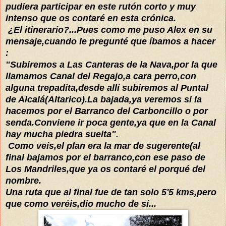
pudiera participar en este rutón corto y muy
intenso que os contaré en esta crónica.
¿El itinerario?...Pues como me puso Alex en su
mensaje,cuando le pregunté que íbamos a hacer
:
"Subiremos a Las Canteras de la Nava,por la que
llamamos Canal del Regajo,a cara perro,con
alguna trepadita,desde allí subiremos al Puntal
de Alcalá(Altarico).La bajada,ya veremos si la
hacemos por el Barranco del Carboncillo o por
senda.Conviene ir poca gente,ya que en la Canal
hay mucha piedra suelta".
Como veis,el plan era la mar de sugerente(al
final bajamos por el barranco,con ese paso de
Los Mandriles,que ya os contaré el porqué del
nombre.
Una ruta que al final fue de tan solo 5'5 kms,pero
que como veréis,dio mucho de sí...