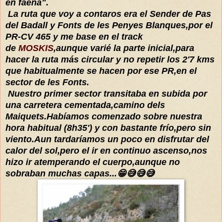
en faena".
La ruta que voy a contaros era el Sender de Pas
del Badall y Fonts de les Penyes Blanques,por el
PR-CV 465 y me base en el track
de
MOSKIS
,aunque varié la parte inicial,para
hacer la ruta más circular y no repetir los 2'7 kms
que habitualmente se hacen por ese PR,en el
sector de les Fonts.
Nuestro primer sector transitaba en subida por
una carretera cementada,camino dels
Maiquets.Habíamos comenzado sobre nuestra
hora habitual (8h35') y con bastante frío,pero sin
viento.Aun tardaríamos un poco en disfrutar del
calor del sol,pero el ir en continuo ascenso,nos
hizo ir atemperando el cuerpo,aunque no
sobraban muchas capas...😁😅😅😅