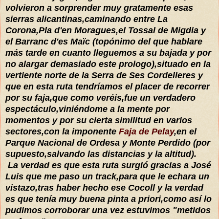
volvieron a sorprender muy gratamente esas
sierras alicantinas,caminando entre La
Corona,Pla d'en Moragues,el Tossal de Migdia y
el Barranc d'es Maïc (topónimo del que hablare
más tarde en cuanto lleguemos a su bajada y por
no alargar demasiado este prologo),situado en la
vertiente norte de la Serra de Ses Cordelleres y
que en esta ruta tendríamos el placer de recorrer
por su faja,que como veréis,fue un verdadero
espectáculo,viniéndome a la mente por
momentos y por su cierta similitud en varios
sectores,con la imponente
Faja de Pelay
,en el
Parque Nacional de Ordesa y Monte Perdido (por
supuesto,salvando las distancias y la altitud).
La verdad es que esta ruta surgió gracias a José
Luis que me paso un track,para que le echara un
vistazo,tras haber hecho ese Cocoll y la verdad
es que tenía muy buena pinta a priori,como así lo
pudimos corroborar una vez estuvimos "metidos