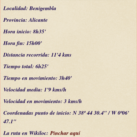
L
ocalidad: Benigembla
Provincia: Alicante
Hora inicio: 8h35'
Hora fin: 15h00'
Distancia recorrida: 11'4 kms
Tiempo total: 6h25'
Tiempo en movimiento: 3h40'
Velocidad media: 1'9 kms/h
Velocidad en movimiento: 3 kms/h
C
oordenada
s
punto de inicio: N 38º 44 30.4" / W 0º06'
47.1"
La ruta en Wikiloc:
Pinchar aquí