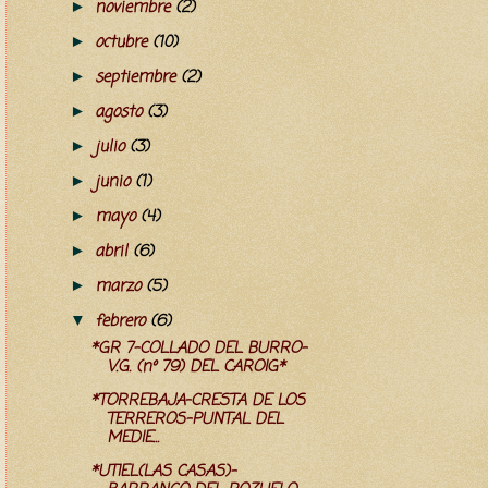
noviembre
(2)
►
octubre
(10)
►
septiembre
(2)
►
agosto
(3)
►
julio
(3)
►
junio
(1)
►
mayo
(4)
►
abril
(6)
►
marzo
(5)
►
febrero
(6)
▼
*GR 7-COLLADO DEL BURRO-
V.G. (nº 79) DEL CAROIG*
*TORREBAJA-CRESTA DE LOS
TERREROS-PUNTAL DEL
MEDIE...
*UTIEL(LAS CASAS)-