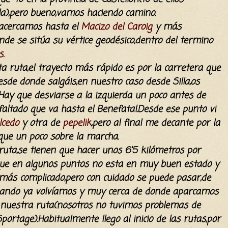
la),pero bueno,vamos haciendo camino.
 acercamos hasta el
Macizo del Caroig
y más
de se sitúa su vértice geodésico,dentro del termino
s
.
ta ruta,el trayecto más rápido es por la carretera que
sde donde salgáis,en nuestro caso desde Silla,os
.Hay que desviarse a la izquierda un poco antes de
faltado que va hasta el Benefatal.Desde ese punto vi
lcedo
y otra de
pepelik
,pero al final me decante por la
ique un poco sobre la marcha.
a ruta,se tienen que hacer unos 6'5 kilómetros por
l,que en algunos puntos no esta en muy buen estado y
más complicado,pero con cuidado se puede pasar,de
uando ya volvíamos y muy cerca de donde aparcamos
de nuestra ruta(nosotros no tuvimos problemas de
ortage).Habitualmente llego al inicio de las rutas,por