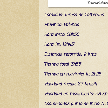
"Escondiéndonos
L
ocalidad: Teresa de Cofrentes
Provincia: Valencia
Hora inicio: 08h50'
Hora fin: 12h45'
Distancia recorrida: 9 kms
Tiempo total: 3h55'
Tiempo en movimiento: 2h25'
Velocidad media: 2'3 kms/h
Velocidad en movimiento: 3'8 k
C
oordenada
s
punto de inicio: N 3