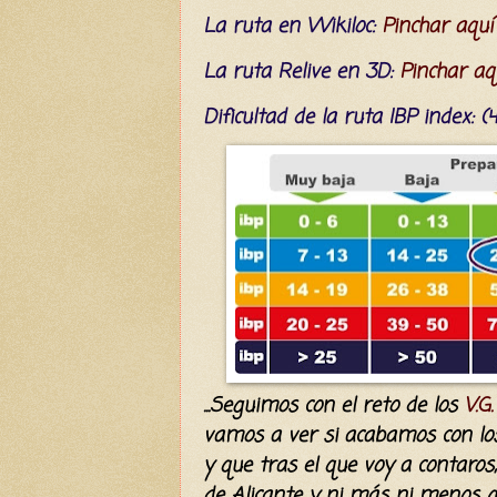
La ruta en Wikiloc:
Pinchar aquí
La ruta Relive en 3D:
Pinchar aq
Dificultad
de la ruta IBP index
: 
...Seguimos con el reto de los
V.G
vamos a ver si acabamos con los
y que tras el que voy a contaros
de Alicante y ni más ni menos qu