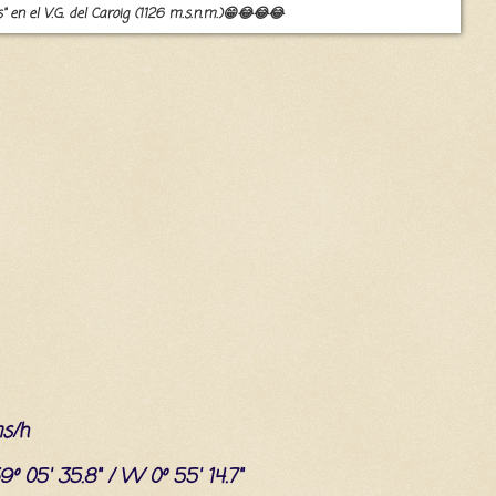
" en el V.G. del Caroig (1126 m.s.n.m.)😁😂😂😂
ms/h
9º 05' 35.8" / W 0º 55' 14.7"