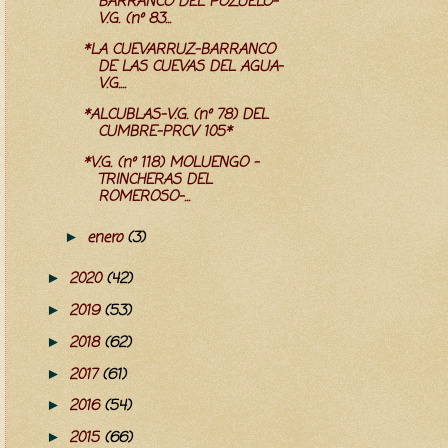
BARRANCO DEL POZUELO-
V.G. (nº 83...
*LA CUEVARRUZ-BARRANCO
DE LAS CUEVAS DEL AGUA-
V.G....
*ALCUBLAS-V.G. (nº 78) DEL
CUMBRE-PRCV 105*
*V.G. (nº 118) MOLUENGO -
TRINCHERAS DEL
ROMEROSO-...
enero
(3)
►
2020
(42)
►
2019
(53)
►
2018
(62)
►
2017
(61)
►
2016
(54)
►
2015
(66)
►