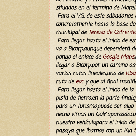
situados en el termino de Morel
Para el V.G. de este sábado,nos
concretamente hasta la base don
municipal de
Teresa de Cofrente
Para llegar hasta el inicio de es
va a Bicorp,aunque dependerá de
pongo el enlace de
Google Maps
llegar a Bicorp,por un camino as
varias rutas lineales,una de
RSa
ruta de
eoc
y que al final modif
Para llegar hasta el inicio de l
pista de tierra,en la parte fina
para un turismo,puede ser algo 
hecho vimos un Golf aparcado,c
nuestro
vehículo,para el inicio 
paso,ya que íbamos con un Kia Sp