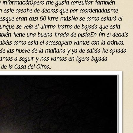
a información),pero me gusta consultar también
 este caso,he de deciros que por coordenadas,me
s,que eran casi 60 kms más.No se como estará el
í,aunque se veía el ultimo tramo de bajada que esta
én tiene una buena tirada de pista.En fin si decidís
abéis como esta el acceso,pero vamos con la crónica.
 las nueve de la mañana y ya de salida he optado
íbamos a seguir y nos vamos en ligera bajada
de la Casa del Olmo...