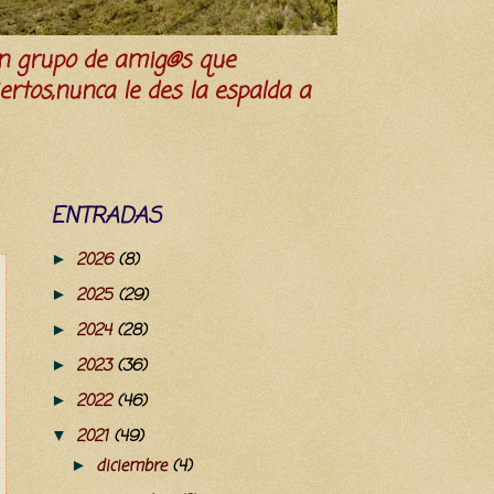
n grupo de amig@s que
iertos,nunca le des la espalda a
ENTRADAS
2026
(8)
►
2025
(29)
►
2024
(28)
►
2023
(36)
►
2022
(46)
►
2021
(49)
▼
diciembre
(4)
►