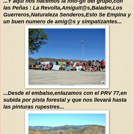
...Y
aquí
nos hacemos la foto-gif del grupo,con
las Peñas : La Revolta,Amiguit@s,Baladre,Los
Guerreros,Naturaleza Senderos,Esto Se Empina y
un buen numero de amig@s y simpatizantes...
...Desde el embalse,enlazamos con el PRV 77,en
subida por pista forestal y que nos llevará hasta
las pinturas rupestres...