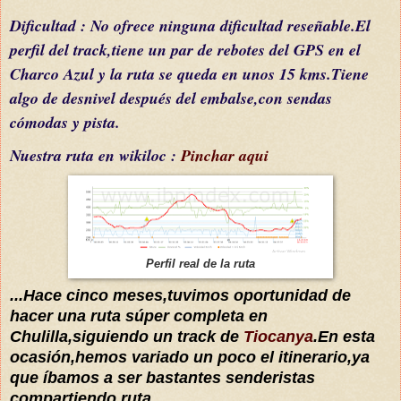
Dificultad :
N
o ofrece ninguna dificultad reseñable
.El
perfil del
track,tiene un par de rebotes del GPS en el
Charco Azul
y la ruta se queda en unos 15 kms.Tiene
algo de desnivel
después
del embalse,con sendas
cómodas
y pista.
Nuestra ruta en wikiloc :
Pinchar aqui
Perfil real de la ruta
...Hace cinco meses,tuvimos oportunidad de
hacer una ruta
súper
completa en
Chulilla,siguiendo un track de
Tiocanya
.En esta
ocasión,hemos variado un poco el itinerario,ya
que
íbamos
a ser bastantes senderistas
compartiendo ruta.