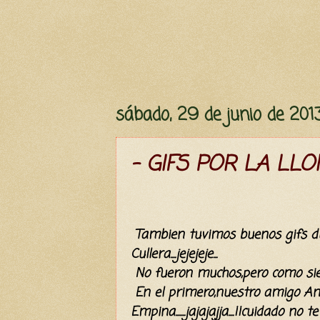
sábado, 29 de junio de 201
- GIFS POR LA LLO
Tambien tuvimos buenos gifs du
Cullera....jejejeje...
No fueron muchos,pero como siemp
En el primero,nuestro amigo Anto
Empina.......jajajajja....¡¡cuidado no 