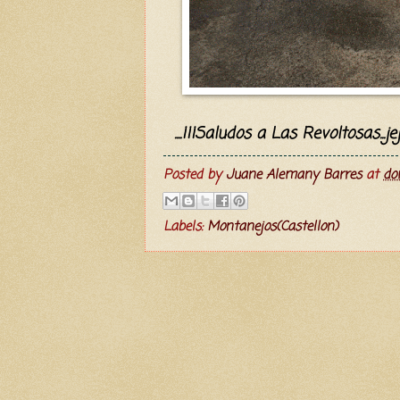
....¡¡¡Saludos a Las Revoltosas...jej
Posted by
Juane Alemany Barres
at
do
Labels:
Montanejos(Castellon)