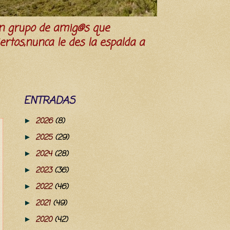
n grupo de amig@s que
iertos,nunca le des la espalda a
ENTRADAS
2026
(8)
►
2025
(29)
►
2024
(28)
►
2023
(36)
►
2022
(46)
►
2021
(49)
►
2020
(42)
►