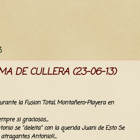
3
MA DE CULLERA (23-06-13)
rante la Fusion Total, Montañero-Playera en
re si graciosos....
nio se ''deleita'' con la querida Juani de Esto Se
te atragantes Antonio!!....