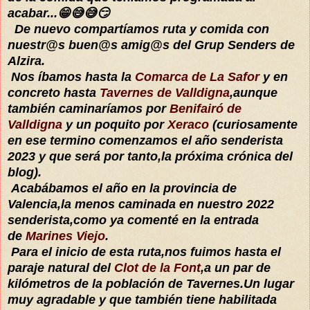
acabar...😁😅😅😏
De nuevo compartíamos ruta y comida con
nuestr@s buen@s amig@s del Grup Senders de
Alzira.
Nos íbamos hasta la
Comarca de La Safor
y en
concreto hasta
Tavernes de Valldigna
,aunque
también caminaríamos por
Benifairó de
Valldigna
y un poquito por
Xeraco
(curiosamente
en ese termino comenzamos el año senderista
2023 y que será por tanto,la próxima crónica del
blog).
Acabábamos el año en la provincia de
Valencia,la menos caminada en nuestro 2022
senderista,como ya comenté en la entrada
de
Marines Viejo
.
Para el inicio de esta ruta,nos fuimos hasta el
paraje natural del
Clot de la Font
,a un par de
kilómetros de la población de Tavernes.Un lugar
muy agradable y que también tiene habilitada