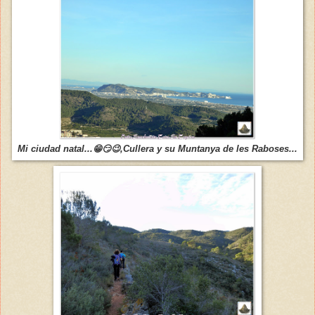
Mi ciudad natal...😁😏😉,Cullera y su Muntanya de les Raboses...