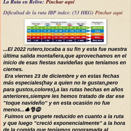
La Ruta en Relive:
Pinchar aquí
Dificultad de la ruta IBP index: (53 HKG)
Pinchar aquí
...El 2022 rutero,tocaba a su fin y esta fue nuestra
última salida montañera,que aprovechamos en el
inicio de esas fiestas navideñas que teníamos en
ciernes.
Era viernes 23 de diciembre y en estas fechas
más especiales(hay a quien no le gustan,pero
para gustos,colores),a las rutas hechas en años
anteriores,siempre les hemos tratado de dar ese
"toque navideño" y en esta ocasión no fue
menos...🎄🎅😅
Fuimos un grupete reducido en cuanto a la ruta
y que luego "creció exponencialmente" a la hora
de la comida que teníamos programada al