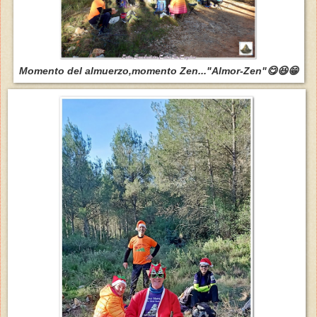
Momento del almuerzo,momento Zen..."Almor-Zen"😋😆😁