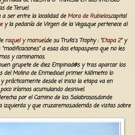
a jornada de nuestra 6ª travesía en dos intensos
s de Teruel.
 a ser entre la localidad de
Mora de Rubielos
,capital
e
y la pedanía de Virgen de la Vega,que pertenece al
de
raquel y manuel
,de su Trufa's Trophy : "
Etapa 2
" y
s "modificaciones" a esas dos etapas,pero que no les
vimos y caminamos.
uen grupete de diez Empinad@s y tras aparcar los
as del Molino de Enmedio,el primer kilómetro lo
y prácticamente desde el inicio la etapa va en
 poco iríamos acumulando desnivel.
erecha por el Camino de los Salabrosos,donde
a izquierda y que cruzaremos,además de vistas sobre