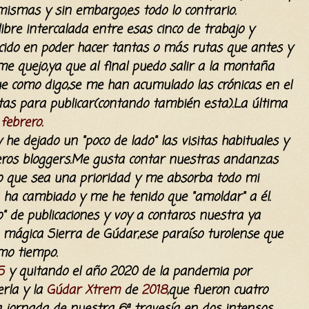
ismas y sin embargo,es todo lo contrario.
bre intercalada entre esas cinco de trabajo y
ucido en poder hacer tantas o más rutas que antes y
e quejo,ya que al final puedo salir a la montaña
ue como digo,se me han acumulado las crónicas en el
as para publicar(contando también esta).La última
febrero
.
y he dejado un "poco de lado" las visitas habituales y
ros bloggers.Me gusta contar nuestras andanzas
o que sea una prioridad y me
absorba todo mi
a ha cambiado y me he tenido que "amoldar" a él.
 de publicaciones y voy a contaros nuestra ya
la mágica Sierra de Gúdar,ese paraíso turolense que
mo tiempo.
5
y quitando el año 2020 de la pandemia por
rla y la
Gúdar Xtrem
de
2018
,que fueron cuatro