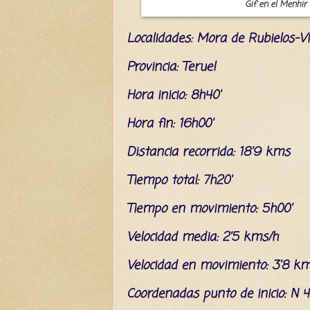
Gif en el Menhir 
L
ocalidades: Mora de Rubielos-V
Provincia: Teruel
Hora inicio: 8h40'
Hora fin: 16h00'
Distancia recorrida: 18'9 kms
Tiempo total: 7h20'
Tiempo en movimiento: 5h00'
Velocidad media: 2'5 kms/h
Velocidad en movimiento: 3'8 k
C
oordenada
s
punto de inicio: N 4