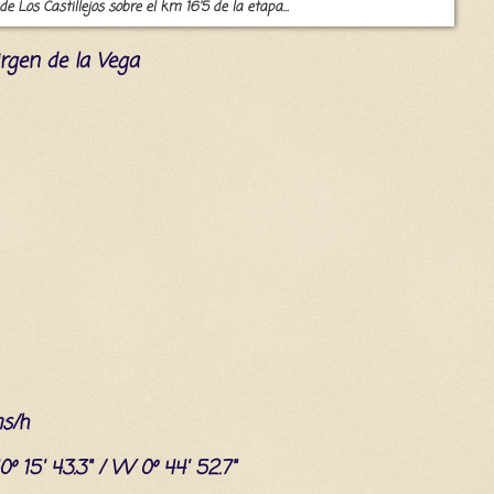
de Los Castillejos sobre el km 16'5 de la etapa...
irgen de la Vega
ms/h
0º 15' 43.3" / W 0º 44' 52.7"