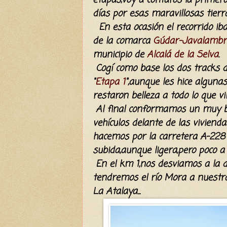
etapas,voy a contaros la primer
días por esas maravillosas tierra
En esta ocasión el recorrido iba
de la comarca
Gúdar-Javalambr
municipio de
Alcalá de la Selva
.
Cogí como base los dos tracks 
"
Etapa 1
",aunque les hice alguna
restaron belleza a todo lo que 
Al final conformamos un muy b
vehículos delante de las viviend
hacemos por la carretera A-228 
subida,aunque ligera,pero poco a
En el km 1,nos desviamos a la d
tendremos el río Mora a nuestr
La Atalaya...