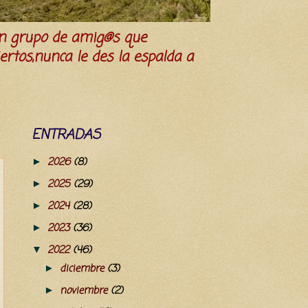
n grupo de amig@s que
iertos,nunca le des la espalda a
ENTRADAS
2026
(8)
►
2025
(29)
►
2024
(28)
►
2023
(36)
►
2022
(46)
▼
diciembre
(3)
►
noviembre
(2)
►