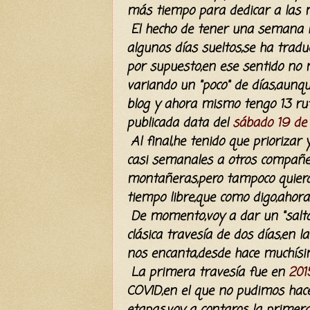
más tiempo para dedicar a las m
El hecho de tener una semana li
algunos días sueltos,se ha trad
por supuesto,en ese sentido no m
variando un "poco" de días,aunq
blog y ahora mismo tengo 13 rut
publicada data del
sábado 19 de 
Al final,he tenido que priorizar 
casi semanales a otros compañe
montañeras,pero tampoco quier
tiempo libre,que como digo,ahor
De momento,voy a dar un "salto"
clásica travesía de dos días,en 
nos encanta,desde hace muchísi
La primera travesía fue en
201
COVID,en el que no pudimos hace