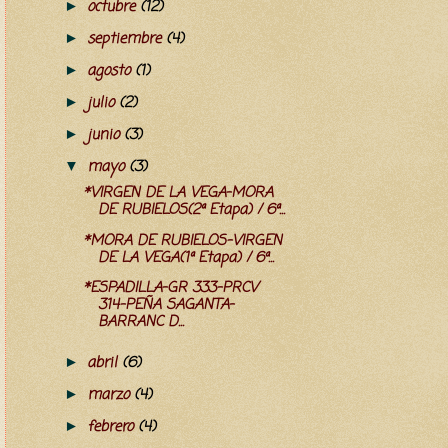
octubre
(12)
►
septiembre
(4)
►
agosto
(1)
►
julio
(2)
►
junio
(3)
►
mayo
(3)
▼
*VIRGEN DE LA VEGA-MORA
DE RUBIELOS(2ª Etapa) / 6ª...
*MORA DE RUBIELOS-VIRGEN
DE LA VEGA(1ª Etapa) / 6ª...
*ESPADILLA-GR 333-PRCV
314-PEÑA SAGANTA-
BARRANC D...
abril
(6)
►
marzo
(4)
►
febrero
(4)
►