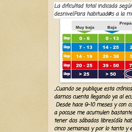
La dificultad total indicada segú
desnivel.Para habituad@s a la m
...Cuando se publique esta cróni
darnos cuenta llegando ya al e
Desde hace 9-10 meses y con ca
a poco,se me acumulen bastantes
tener dos sábados libres(día hab
cinco semanas y por lo tanto y e