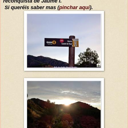
reconquista de Ja
u
me I.
Si
queréis saber mas
(
pinchar aquí
).