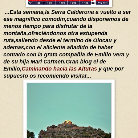
...Esta semana,la Serra Calderona a vuelto a ser
ese magnifico
comodín
,cuando disponemos de
menos ti
empo para
disfrutar de
la
montaña
,
ofreciéndonos
otra estupenda
ruta,saliendo desde el termino de Olocau
y
a
demas,con el aliciente añadido de haber
contado con la grata
compañía
de Emilio Vera y
de su hija Mari Carmen
.Gran blog el de
Emilio,
Caminando hacia las Alturas
y que por
supuesto os recomiendo visitar...