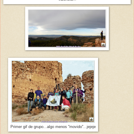
Primer gif de grupo...algo menos ''movido''...jejeje