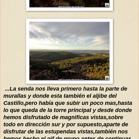
...La senda nos lleva primero hasta la parte d
e
murallas y d
onde esta también el aljibe del
Castillo
,pero
había
que subir un poco mas
,
hasta
lo que queda de la torre principal y desde donde
hemos d
isfrutado de magnificas vistas,sobre
todo en dirección sur y por supu
esto,aparte de
disfrutar de las estupendas vistas,tambié
n nos
hemos hecho
el gi
f de grupo,antes de continuar