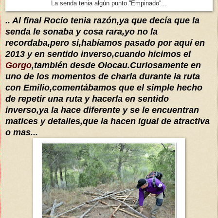
La senda tenia algún punto ''Empinado''...
..
Al final Rocio tenia
razón,ya que
decía
que la
senda le sonaba y cosa rara
,yo no la
recordaba,pero si,
habíamos
pasado por
aquí
en
2013 y en sentido inverso,cuando hicimos
el
Gorgo
,también desde Olocau.Curiosam
ente en
uno de los momentos de charla
durante la ruta
con Emilio,
comentábamos
que el simple hecho
de repetir una ruta y hacerla en sentido
inverso,ya la hace diferente y se le encuentran
matices y detalles,que la hacen igual de atractiva
o mas...