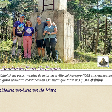
údar"...A los pocos minutos de estar en el Alto del Monegro (1958 m.s.n.m.),vimos
tro grato encuentro montañero en esa sierra que tanto nos gusta...😍😍😁😜
-Valdelinares-Linares de Mora