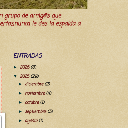
n grupo de amig@s que
iertos,nunca le des la espalda a
ENTRADAS
2026
(8)
►
2025
(29)
▼
diciembre
(2)
►
noviembre
(4)
►
octubre
(1)
►
septiembre
(3)
►
agosto
(1)
►