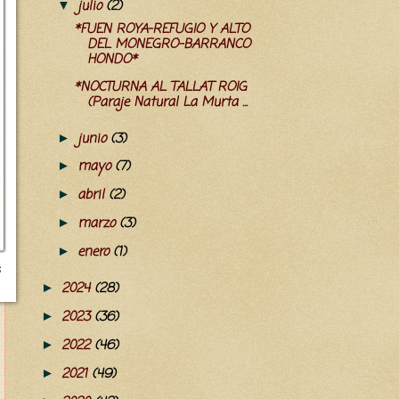
julio
(2)
▼
*FUEN ROYA-REFUGIO Y ALTO
DEL MONEGRO-BARRANCO
HONDO*
*NOCTURNA AL TALLAT ROIG
(Paraje Natural La Murta ...
junio
(3)
►
mayo
(7)
►
abril
(2)
►
marzo
(3)
►
enero
(1)
►
2024
(28)
►
2023
(36)
►
2022
(46)
►
2021
(49)
►