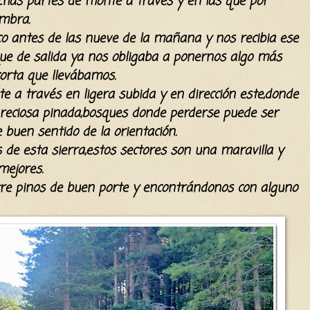
has partes de monte a través y en las que por
ombra.
 antes de las nueve de la mañana y nos recibia ese
,que de salida ya nos obligaba a ponernos algo más
orta que llevábamos.
 a través en ligera subida y en dirección este,donde
reciosa pinada,bosques donde perderse puede ser
e buen sentido de la orientación.
de esta sierra,estos sectores son una maravilla y
mejores.
re pinos de buen porte y encontrándonos con alguno