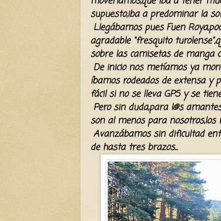
moveríamos,que iba a tener muc
supuesto,iba a predominar la s
Llegábamos pues Fuen Roya,poco
agradable "fresquito turolense"
sobre las camisetas de manga c
De inicio nos metíamos ya monte
íbamos rodeados de extensa y p
fácil si no se lleva GPS y se tien
Pero sin duda,para l@s amantes 
son al menos para nosotros,los 
Avanzábamos sin dificultad ent
de hasta tres brazos...