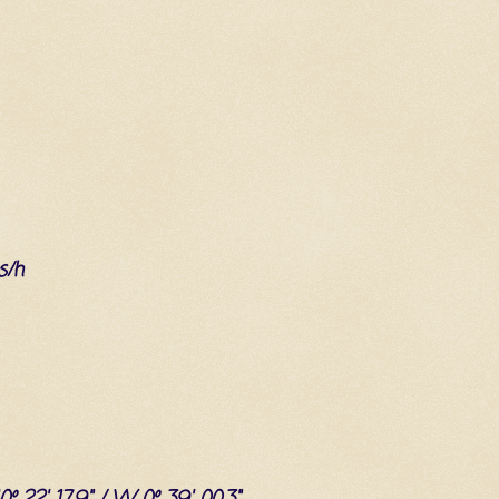
s/h
40º 22' 17.9" / W 0º 39' 00.3"