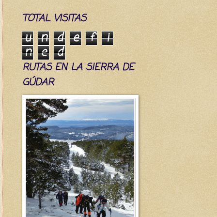
TOTAL VISITAS
u
n
d
e
f
i
n
e
d
RUTAS EN LA SIERRA DE
GÚDAR