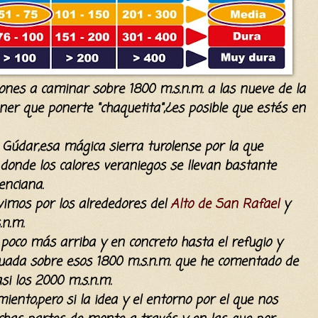
 pones a caminar sobre 1800 m.s.n.m. a las nueve de la
r que ponerte "chaquetita",¿es posible que estés en
 Gúdar,esa mágica sierra turolense por la que
donde los calores veraniegos se llevan bastante
enciana.
vimos por los alrededores del
Alto de San Rafael
y
n.m.
oco más arriba y en concreto hasta el refugio y
tuada sobre esos 1800 m.s.n.m. que he comentado de
si los 2000 m.s.n.m.
ento,pero si la idea y el entorno por el que nos