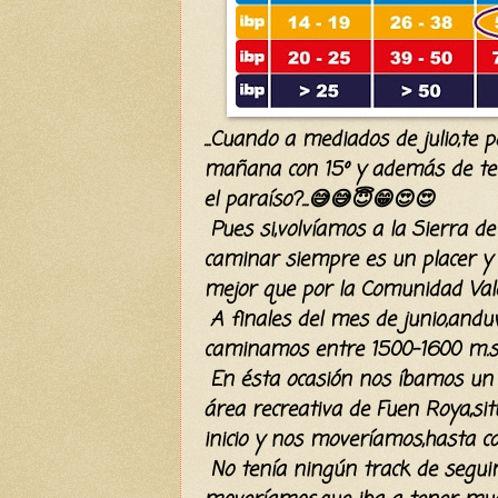
...Cuando a mediados de julio,te
mañana con 15º y además de tene
el paraíso?...😅😅😇😁😍😍
Pues si,volvíamos a la Sierra de
caminar siempre es un placer y 
mejor que por la Comunidad Val
A finales del mes de junio,andu
caminamos entre 1500-1600 m.s.
En ésta ocasión nos íbamos un p
área recreativa de Fuen Roya,si
inicio y nos moveríamos,hasta ca
No tenía ningún track de seguimi