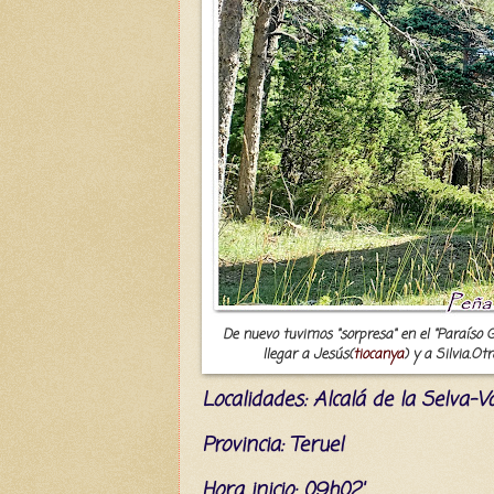
De nuevo tuvimos "sorpresa" en el "Paraíso G
llegar a Jesús(
tiocanya
) y a Silvia.O
L
ocalidades: Alcalá de la Selva
Provincia: Teruel
Hora inicio: 09h02'