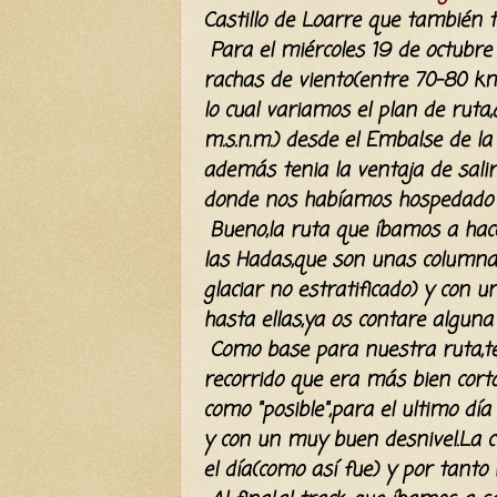
Castillo de Loarre que también 
Para el
miércoles 19 de octubre 
rachas de viento(entre 70-80 kms
lo cual variamos el plan de ruta
m.s.n.m.) desde el Embalse de l
además tenia la ventaja de sali
donde nos habíamos hospedado 
Bueno,la ruta que íbamos a hace
las Hadas,que son unas columna
glaciar no estratificado) y con 
hasta ellas,ya os contare alguna
Como base para nuestra ruta,t
recorrido que era más bien corto,
como "posible",para el ultimo dí
y con un muy buen desnivel.La c
el día(como así fue) y por tanto