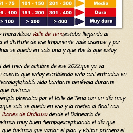
 y maravilloso
Valle de Tena
,estaba llegando al
 el disfrute de ese imponente valle oscense y por
final se quedo en solo una y que fue la que estoy
del mes de octubre de ese 2022,que ya va
n cuenta que estoy escribiendo esto casi entrados en
teorologia,había sido bastante benévola durante
que tuvimos.
iplo pirenaico por el Valle de Tena con un día muy
que solo se quedo en eso y la meteo al final nos
 Ibones de Ordicuso
desde el Balneario de
tuvimos muy buen tiempo,exceptuando el día que
n que tuvimos que variar el plan y visitar primero el