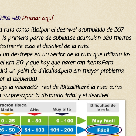
 (HKG 48)
Pinchar aquí
la ruta como fácil,por el desnivel acumulado de 367
n la primera parte de subida,se acumulan 320 metros
icamente todo el desnivel de la ruta.
un destrepe en un sector de la ruta que utilizan los
el km 2'9 y que hay que hacer con tiento.Para
á un pelín de dificultad,pero sin mayor problema
r la izquierda).
 la valoración real de IBP,calificaré la ruta como
 sorpresa,por la distancia total y el desnivel...