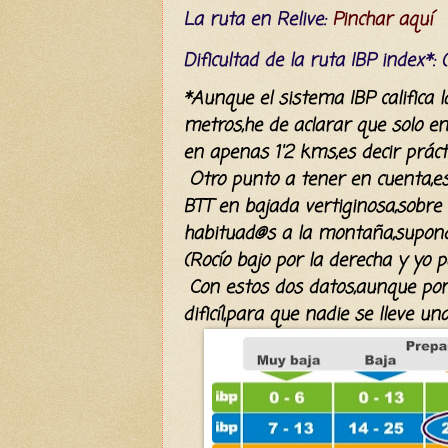
La ruta en Relive:
Pinchar aquí
Dificultad
de la ruta IBP index*
:
*Aunque el sistema IBP califica 
metros,he de aclarar que solo e
en apenas 1'2 kms,es decir práct
Otro punto a tener en cuenta,es 
BTT en bajada vertiginosa,sobre 
habituad@s a la montaña,supondr
(Rocío bajo por la derecha y yo po
Con estos dos datos,aunque pongo
dificíl,para que nadie se lleve una