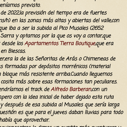
teníamos previsto.
de 2022,la previsión del tiempo era de fuertes
/h) en las zonas más altas y abiertas del valle,con
,que iba a ser la subida al Pico Musales (2652
a Sarra y optamos por la que os voy a contar,que
r desde los
Apartamentos Tierra Boutique
,que era
en Biescas.
r,era la de las Señoritas de Arás o Chimeneas de
s formadas por depósitos morrénicos (material
un bloque más resistente arriba.Cuando lleguemos
 cosita más sobre esas formaciones tan peculiares.
endríamos el track de
Alfredo Barberan
,con un
pero con la idea inicial de haber dejado esta ruta
a y después de esa subida al Musales que sería larga
uestión es que para el jueves daban lluvias para todo
 había que aprovechar.