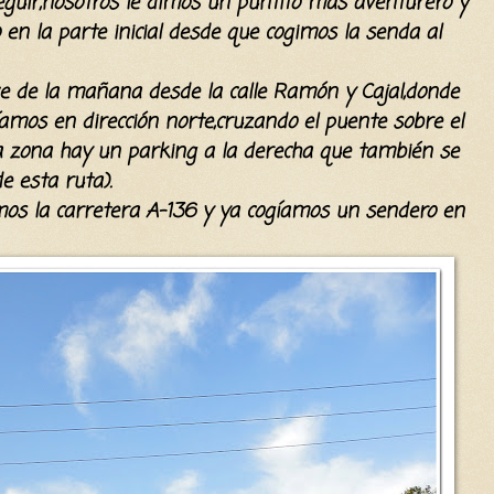
seguir,nosotros le dimos un puntito más aventurero y
 en la parte inicial desde que cogimos la senda al
de la mañana desde la calle Ramón y Cajal,donde
mos en dirección norte,cruzando el puente sobre el
sta zona hay un parking a la derecha que también se
e esta ruta).
s la carretera A-136 y ya cogíamos un sendero en