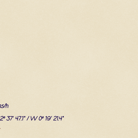
ms/h
2º 37' 47.1" / W 0º 19' 21.4"