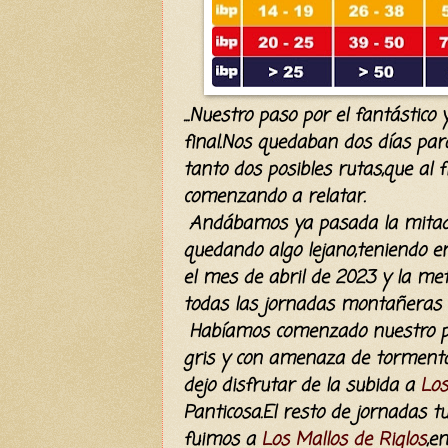
...Nuestro paso por el fantástico
final.Nos quedaban dos días para
tanto dos posibles rutas,que al 
comenzando a relatar.
Andábamos ya pasada la mitad 
quedando algo lejano,teniendo e
el mes de abril de 2023 y la me
todas las jornadas montañeras 
Habíamos comenzado nuestro per
gris y con amenaza de tormenta,
dejo disfrutar de la subida a
Los
Panticosa.El resto de jornadas 
fuimos a
Los Mallos de Riglos
,e