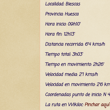
L
ocalidad: Biescas
Provincia: Huesca
Hora inicio: 09h10'
Hora fin: 12h13'
Distancia recorrida: 6'4 kms/h
Tiempo total: 3h03'
Tiempo en movimiento: 2h26'
Velocidad media: 2'1 kms/h
Velocidad en movimiento: 2'6 k
C
oordenada
s
punto de inicio: N 4
La ruta en Wikiloc:
Pinchar aquí