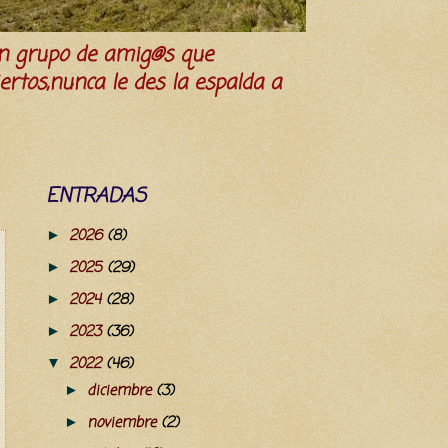
n grupo de amig@s que
iertos,nunca le des la espalda a
ENTRADAS
2026
(8)
►
2025
(29)
►
2024
(28)
►
2023
(36)
►
2022
(46)
▼
diciembre
(3)
►
noviembre
(2)
►