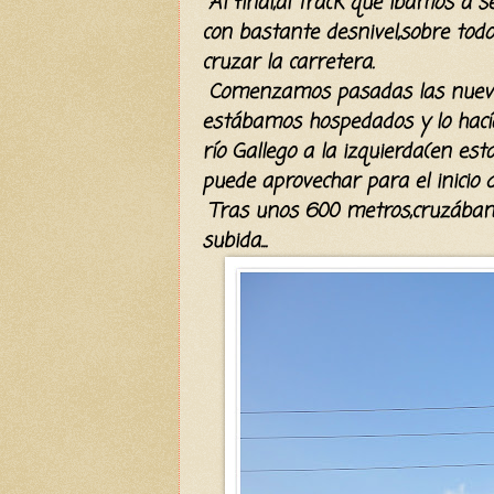
Al final,al track que íbamos a 
con bastante desnivel,sobre todo
cruzar la carretera.
Comenzamos pasadas las nueve 
estábamos hospedados y lo hacía
río Gallego a la izquierda(en e
puede aprovechar para el inicio d
Tras unos 600 metros,cruzábamo
subida...