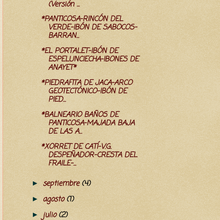
(Versión ...
*PANTICOSA-RINCÓN DEL
VERDE-IBÓN DE SABOCOS-
BARRAN...
*EL PORTALET-IBÓN DE
ESPELUNCIECHA-IBONES DE
ANAYET*
*PIEDRAFITA DE JACA-ARCO
GEOTECTÓNICO-IBÓN DE
PIED...
*BALNEARIO BAÑOS DE
PANTICOSA-MAJADA BAJA
DE LAS A...
*XORRET DE CATÍ-V.G.
DESPEÑADOR-CRESTA DEL
FRAILE-...
septiembre
(4)
►
agosto
(1)
►
julio
(2)
►