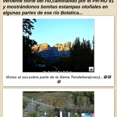
vertiente norte del río,caminando por el PR-HU 91
y
mostrándonos
bonitas estampas otoñales en
algunas partes de ese río Bolatica...
Vistas al sur,sobre parte de la Sierra Tendeñera(creo)...😁😅
😅