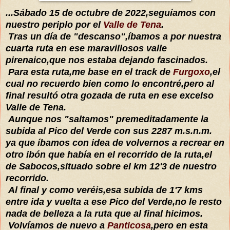
...Sábado 15 de octubre de 2022,seguíamos con
nuestro periplo por el
Valle de Tena
.
Tras un día de "descanso",íbamos a por nuestra
cuarta ruta en ese maravillosos valle
pirenaico,que nos estaba dejando fascinados.
Para esta ruta,me base en el track de
Furgoxo
,el
cual no recuerdo bien como lo
encontré,pero al
final resultó otra gozada de ruta en ese excelso
Valle de Tena.
Aunque nos "saltamos" premeditadamente la
subida al Pico del Verde con sus 2287 m.s.n.m.
ya que íbamos con idea de volvernos a recrear en
otro ibón que había en el recorrido de la ruta,el
de Sabocos,situado sobre el km 12'3 de nuestro
recorrido.
Al final y como veréis,esa subida de 1'7 kms
entre ida y vuelta a ese Pico del Verde,no le resto
nada de belleza a la ruta que al final hicimos.
Volvíamos de nuevo a
Panticosa
,pero en esta