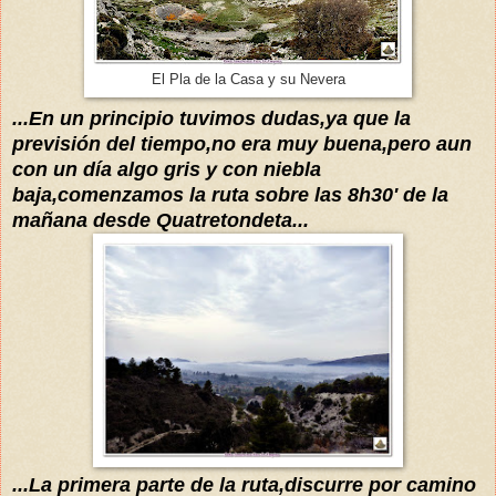
El Pla de la Casa y su Nevera
...
En un principio tuvimos d
uda
s,ya que la
previsión del tiempo,
no era muy buena,pero aun
con un
día
algo gris
y con niebla
baja,comenzamos la ruta sobre las 8h30' de la
mañana desde Quatretondeta...
...
L
a primera parte de
la ruta,disc
urre por
camino