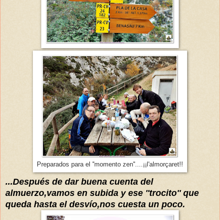
Preparados para el ''momento zen''....¡¡l'almorçaret!!
...Después de dar buena cuenta del
almuerzo,vamos
en subida y ese ''trocito
'' que
queda hasta el
desvío,nos cuesta un poco
.