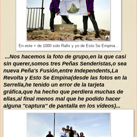
En este + de 1000 solo Rafix y yo de Esto Se Empina...
...Nos ha
cemos la foto de grupo,en la que casi
sin quer
er,somos tres P
eñas
Senderistas,o sea
nueva Peña's Fusión,entre Independents
,La
Revolta y Esto Se Empina
(
desde
las
fotos en la
Serrella
,
he tenido un error de la tarjeta
gráfica,
que ha hecho que perdiera muchas
de
ellas,al final
menos mal que he pod
ido hacer
alguna ''captura
'' de
pantalla
en
los
vídeos)...