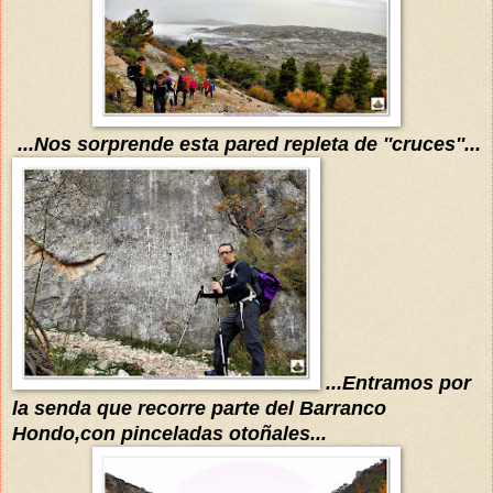
...Nos sorprende esta pared repleta de ''cruces''...
...E
ntramos por
la senda que recorre parte del
B
arranco
Hondo,con pinceladas otoñales...