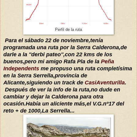
Perfil de la ruta
Para el
sábado
22 de noviembre,tenía
programada una ruta por la Serra Calderona,de
darle a la '
'derbi pateo'',con 22 kms de los
buenos,
pero mi amigo Rafa Pla de la
Peña
Independents
me propuso
una ruta
completísima
en la Serra Serrella,provincia de
Alicante,siguiendo un track de
CasiAventurilla
.
Después de ver la info de la ruta,no dude en
cambiar y dejar la
C
alderona para otra
ocasión.
Había
un aliciente más
,el V.G.nº17 del
reto + de 1000,La Serrella
...