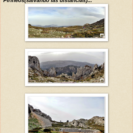
Pirineos(salvando las d
istancias)
...