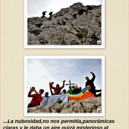
...La nub
o
sidad,no nos
permitía,
panorámicas
claras y le
daba un aire
quizá misterioso al