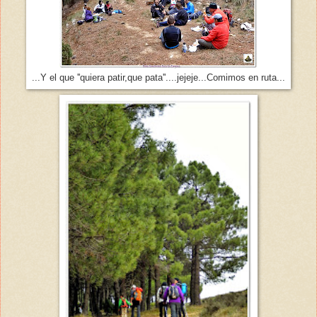
...Y el que ''quiera patir,que pata''....jejeje...Comimos en ruta...