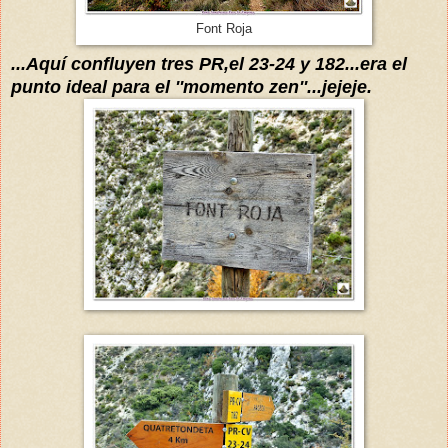
Font Roja
...
Aquí
confluyen tres
PR,
el 23-24 y 182...era el
punto ideal para el ''momento zen''...jejeje.