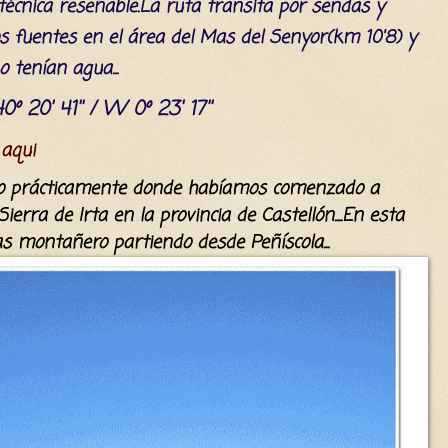
técnica
reseñable.La ruta transita por sendas y
s fuentes en el
área
del Mas del Senyor(km 10'8) y
no
tenían
agua...
0º 20' 41'' / W 0º 23' 17''
 aqui
vo
prácticamente donde
habíamos
comenz
ado
a
Sierra de Irta en la provincia de Castellón....En esta
mas montañero
partiendo desde
Peñíscola
...