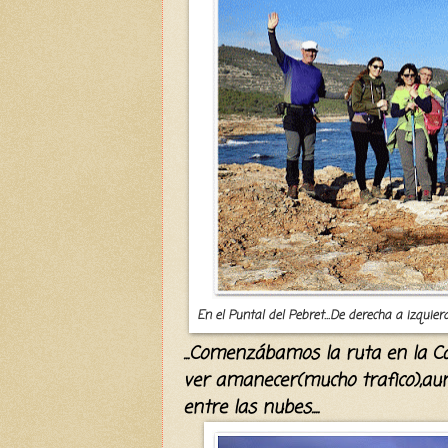
En el Puntal del Pebret...De derecha a izquier
...
Comenzábamos
la ruta en la C
ver ama
necer(mucho trafico),a
entre las nubes....