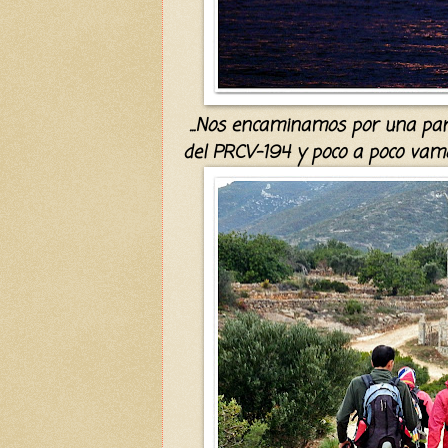
...
N
os encaminamos
p
or
una par
del PRCV-194 y poco a poco va