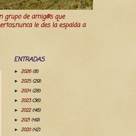
n grupo de amig@s que
iertos,nunca le des la espalda a
ENTRADAS
2026
(8)
►
2025
(29)
►
2024
(28)
►
2023
(36)
►
2022
(46)
►
2021
(49)
►
2020
(42)
►