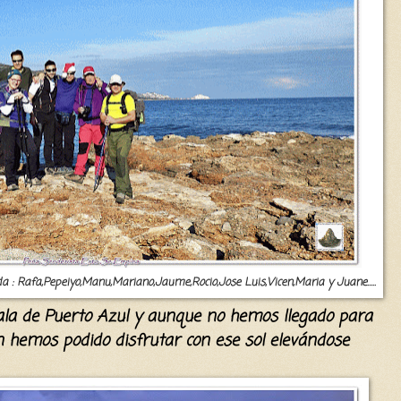
da : Rafa,Pepeiyo,Manu,Mariano,Jaume,Rocio,Jose Luis,Vicen,Maria y Juane.....
ala
de Puert
o Azul y aunque no hemos llegado para
un hemos podid
o disfrutar con ese sol
elevándose