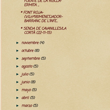
FUENTE DE LA RISCLA-
ERMITA ...
* FONT ROJA-
(V.G.nº18)MENETJADOR-
BARRANC DE L'INFE...
* SENDA DE CAVANILLES/LA
CORTÀ (22-11-15)
noviembre
(4)
►
octubre
(6)
►
septiembre
(5)
►
agosto
(5)
►
julio
(5)
►
junio
(8)
►
mayo
(5)
►
abril
(5)
►
marzo
(5)
►