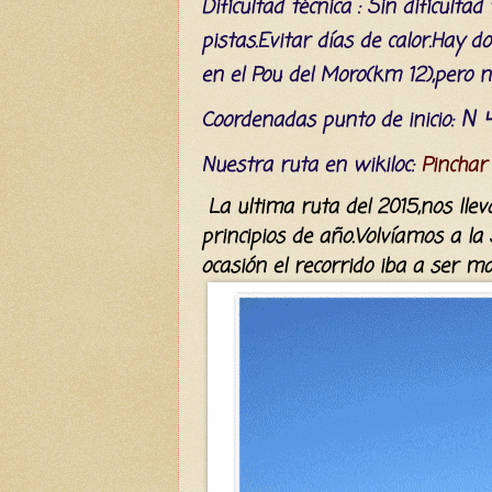
Dificultad
técnica
: Sin dificultad
pistas.
Evitar
días
de calor.Hay do
en el Pou del Moro(km 12),pero 
N 4
C
oordenada
s
punto de inicio:
Nuestra ruta en wikiloc:
Pinchar
La ultima ruta del
2015,nos lle
principios de año
.
Volvíamos
a
la 
ocasión
el
recorrido iba a ser 