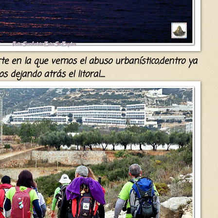
te en la que vemos el abuso
urbanístico,
dentro ya
mos dejando
atrás
el litoral
.....