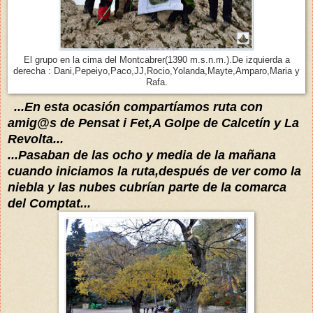
El grupo en la cima del Montcabrer(1390 m.s.n.m.).De izquierda a
derecha : Dani,Pepeiyo,Paco,JJ,Rocio,Yolanda,Mayte,Amparo,Maria y
Rafa.
...En esta ocasión compartíamos ruta con
amig@s de Pensat i Fet,A Golpe de Calcetín y La
Revolta...
...Pasaban de las ocho y media de la mañana
cuando
iniciamos la ruta,desp
ués de ver como la
niebla y las nubes
cubrían parte de la comarca
del Comptat...