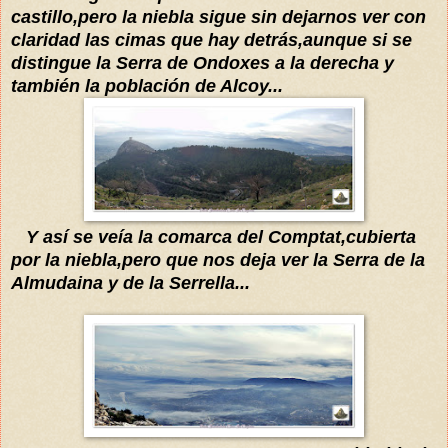
castillo
,pero la niebla sigue sin dejarnos ver co
n
claridad las cimas que
hay
detrás,aunque si se
distin
gue la Serr
a de Ondoxes
a la derecha y
también la población de A
lcoy...
Y
así
se
veía la comar
ca
d
el Comptat,cubiert
a
por la niebla,per
o
que no
s deja ver la Serra de la
Almudaina y de
l
a Serrella...