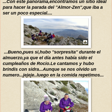
...Con este panorama,e
ncontram
os
un sitio ideal
par
a
hacer la parada del ''A
lmor
-Zen'',que iba a
ser un poco especial....
...Bueno
,pues si,hubo ''sorpresita'' durante el
a
lmuerz
o
,ya que el
día
antes
había
sido el
cumpleaños de Rocio.Le cantamos y hubo
brindis con sidra...
Aunque se nos olvi
do un
numero...jejeje..luego en la comida repetimos...