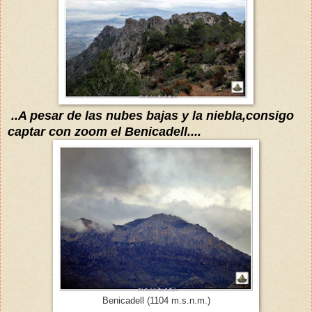
..A pesar de las nubes bajas y la niebla,consigo
captar con zoom
e
l
B
enicadell....
Benicadell (1104 m.s.n.m.)