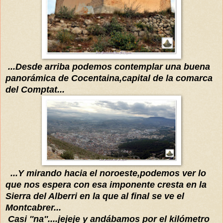
...
Desde arriba podemos contemplar un
a buena
panorámica
de C
ocentaina,capital de la comarca
del Comptat...
...Y mirando hacia el noroeste,podemos ver lo
que nos esp
era con esa impon
ente cresta
en
la
S
ierra del Alberri
en la que
al final se ve el
Montcabr
er...
Casi ''na''
....jejeje y
andábamos
por el kil
ómetro