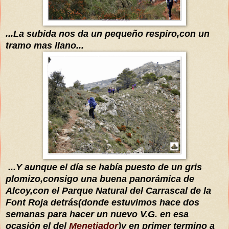
...
La subida nos da un pequeño respi
ro,con un
tramo mas llano
...
...Y a
unque
el
día
se
había
puesto
de un gris
plomizo,consigo una buena
panorámica de
Alcoy,con el Parque Natural del Carrascal de la
Font Roja
detrás(
donde estuvimos hace dos
semanas para hacer un nuevo V.G. en esa
ocasión el del
Menetjador
)y en primer termino a