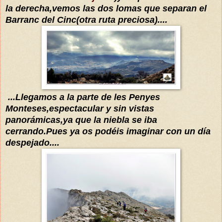
la dere
cha,vemos las dos lomas que separan e
l
Barranc del Cinc(otra ruta preciosa)....
...
L
legamos a la
parte de les Penyes
Monteses,
espectacular y sin vistas
panorámicas,ya que la niebla se iba
cerrando
.Pues ya os
podéis
imaginar con un
día
despejado....