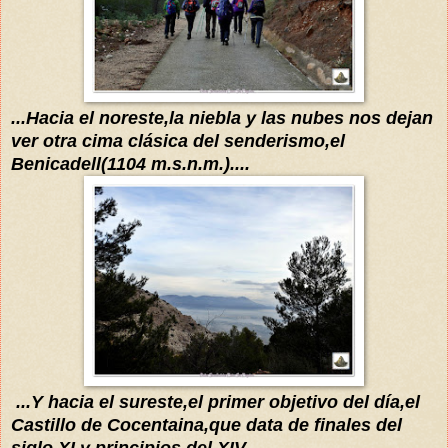
...Hacia el noreste,la niebla y las
nubes nos dejan
ver
otra cima clásica del senderismo,el
Benicadell(11
04
m.s.n.m.)....
...Y hacia el sureste,el primer objetivo del
día
,el
Castillo de Cocentaina,que dat
a de
finales del
siglo
XI y principios del XIV...