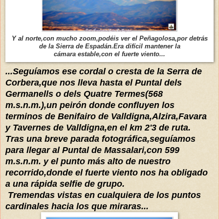
Y al norte,con mucho zoom,podéis ver el Peñagolosa,por detrás
de la Sierra de Espadán.Era difícil mantener la
cámara estable,con el fuerte viento...
...Seguíamos ese cordal o cresta de la Serra de
Corbera,que nos lleva hasta el Puntal dels
Germanells o dels Quatre Termes(568
m.s.n.m.),un peirón donde confluyen los
terminos de Benifairo de Valldigna,Alzira,Favara
y Tavernes de Valldigna,en el km 2'3 de ruta.
Tras
una breve parada fotográfica,seguíamos
para llegar al Puntal de Massalari,con 599
m.s.n.m. y el punto más alto de nuestro
recorrido,donde el fuerte viento nos ha obligado
a una rápida selfie de grupo.
Tremendas vistas en cualquiera de los puntos
cardinales hacia los que miraras...