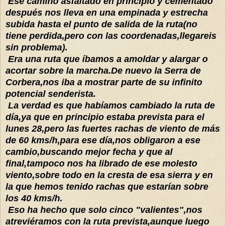
Ese camino asfaltado en principio y cementado
después nos lleva en una empinada y estrecha
subida hasta el punto de salida de la ruta(no
tiene perdida,pero con las coordenadas,llegareis
sin problema).
Era una ruta que íbamos a amoldar y alargar o
acortar sobre la marcha.De nuevo la Serra de
Corbera,nos iba a mostrar parte de su infinito
potencial senderista.
La verdad es que habíamos cambiado la ruta de
día,ya que en principio estaba prevista para el
lunes 28,pero las fuertes rachas de viento de más
de 60 kms/h,para ese día,nos obligaron a ese
cambio,buscando mejor fecha y que al
final,tampoco nos ha librado de ese molesto
viento,sobre todo en la cresta de esa sierra y en
la que hemos tenido rachas que estarían sobre
los 40 kms/h.
Eso ha hecho que solo cinco "valientes",nos
atreviéramos con la ruta prevista,aunque luego