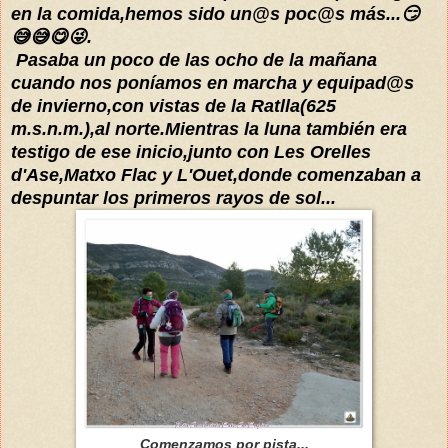
en la comida,hemos sido un@s poc@s más...😏
😅😅😋😜.
Pasaba un poco de las ocho de la mañana
cuando nos poníamos en marcha y equipad@s
de invierno,con vistas de la Ratlla(625
m.s.n.m.),al norte.Mientras la luna también era
testigo de ese inicio,junto con Les Orelles
d'Ase,Matxo Flac y L'Ouet,donde comenzaban a
despuntar los primeros rayos de sol...
Comenzamos por pista...