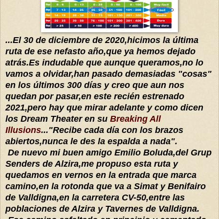
...El 30 de diciembre de 2020,hicimos la última
ruta de ese nefasto año,que ya hemos dejado
atrás.Es indudable que aunque queramos,no lo
vamos a olvidar,han pasado demasiadas "cosas"
en los últimos 300 días y creo que aun nos
quedan por pasar,en este recién estrenado
2021,pero hay que mirar adelante y como dicen
los Dream Theater en su
Breaking All
Illusions
..."Recibe cada día con los brazos
abiertos,nunca le des la espalda a nada".
De nuevo mi buen amigo Emilio Boluda,del Grup
Senders de Alzira,me propuso esta ruta y
quedamos en vernos en la entrada que marca
camino,en la rotonda que va a Simat y Benifairo
de Valldigna,en la carretera CV-50,entre las
poblaciones de Alzira y Tavernes de Valldigna.