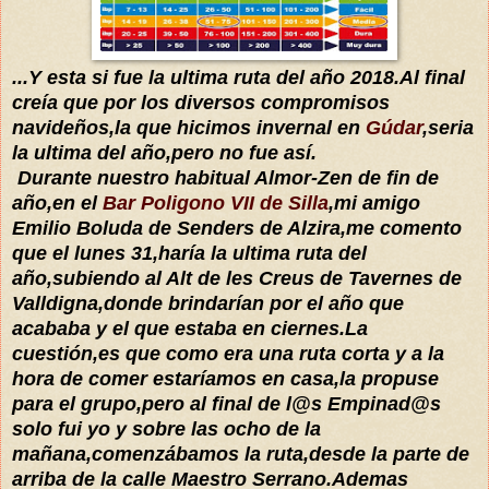
...Y esta si fue la ultima ruta del año 2018.Al final
creía que por los diversos compromisos
navideños,la que hicimos invernal en
Gúdar
,seria
la ultima del año,pero no fue así.
Durante nuestro habitual Almor-Zen de fin de
año,en el
Bar Poligono VII de Silla
,mi amigo
Emilio Boluda de Senders de Alzira,me comento
que el lunes 31,haría la ultima ruta del
año,subiendo al Alt de les Creus de Tavernes de
Valldigna,donde brindarían por el año que
acababa y el que estaba en ciernes.La
cuestión,es que como era una ruta corta y a la
hora de comer estaríamos en casa,la propuse
para el grupo,pero al final de l@s Empinad@s
solo fui yo y sobre las ocho de la
mañana,comenzábamos la ruta,desde la parte de
arriba de la calle Maestro Serrano.Ademas