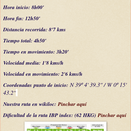
Hora inicio: 8h00'
Hora fin: 12h50'
Distancia recorrida: 8'7 kms
Tiempo total: 4h50'
Tiempo en movimiento: 3h20'
Velocidad media: 1'8 kms/h
Velocidad en movimiento: 2'6 kms/h
N 39º 4' 39.3'' / W 0º 15'
C
oordenada
s
punto de inicio:
43.2''
Nuestra ruta en wikiloc:
Pinchar aquí
Dificultad
de la ruta IBP index
: (62 HKG)
Pinchar aquí