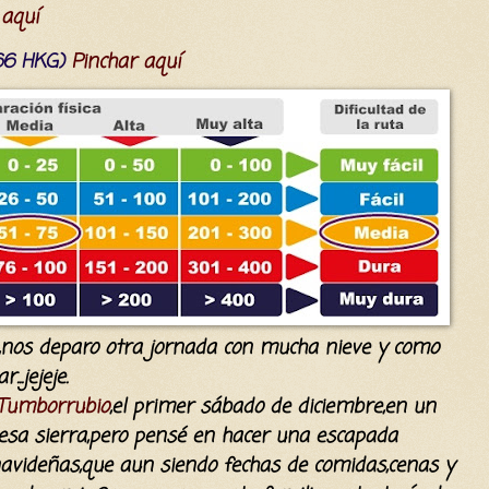
 aquí
(66 HKG)
Pinchar aquí
18,nos deparo otra jornada con mucha nieve y como
..jejeje.
Tumborrubio
,el primer sábado de diciembre,en un
r esa sierra,pero pensé en hacer una escapada
navideñas,que aun siendo fechas de comidas,cenas y