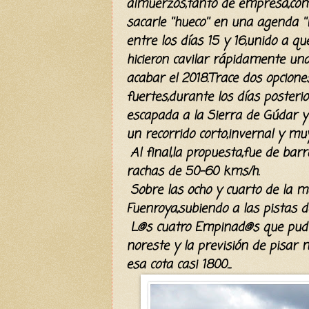
almuerzos,tanto de empresa,com
sacarle ''hueco'' en una agenda '
entre los días 15 y 16,unido a q
hicieron cavilar rápidamente un
acabar el 2018.Trace dos opcione
fuertes,durante los días posteri
escapada a la Sierra de Gúdar y 
un recorrido corto,invernal y muy
Al final,la propuesta,fue de ba
rachas de 50-60 kms/h.
Sobre las ocho y cuarto de la m
Fuenroya,subiendo a las pistas d
L@s cuatro Empinad@s que pudi
noreste y la previsión de pisar 
esa cota casi 1800...