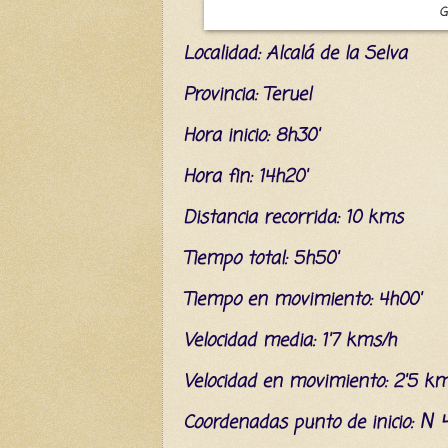
G
L
ocalidad: Alcalá de la Selva
Provincia: Teruel
Hora inicio: 8h30'
Hora fin: 14h20'
Distancia recorrida: 10 kms
Tiempo total: 5h50'
Tiempo en movimiento: 4h00'
Velocidad media: 1'7 kms/h
Velocidad en movimiento: 2'5 k
N 4
C
oordenada
s
punto de inicio: