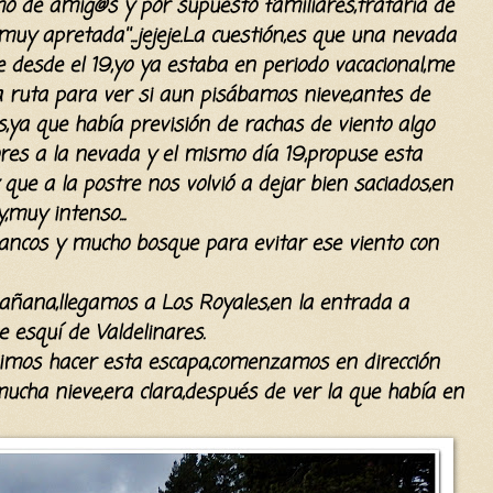
o de amig@s y por supuesto familiares,trataría de
'muy apretada''...jejeje.La cuestión,es que una nevada
ue desde el 19,yo ya estaba en periodo vacacional,me
a ruta para ver si aun pisábamos nieve,antes de
s,ya que había previsión de rachas de viento algo
ores a la nevada y el mismo día 19,propuse esta
que a la postre nos volvió a dejar bien saciados,en
,muy intenso...
rrancos y mucho bosque para evitar ese viento con
añana,llegamos a Los Royales,en la entrada a
e esquí de Valdelinares.
mos hacer esta escapa,comenzamos en dirección
mucha nieve,era clara,después de ver la que había en