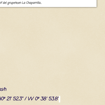
if del grupete,en La Chaparrilla...
ms/h
0º 21' 52.3'' / W 0º 38' 53.8''