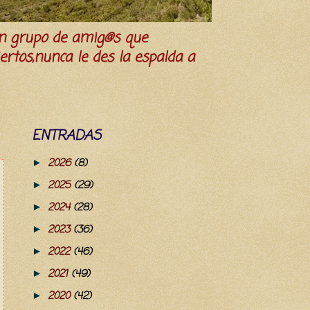
n grupo de amig@s que
iertos,nunca le des la espalda a
ENTRADAS
2026
(8)
►
2025
(29)
►
2024
(28)
►
2023
(36)
►
2022
(46)
►
2021
(49)
►
2020
(42)
►