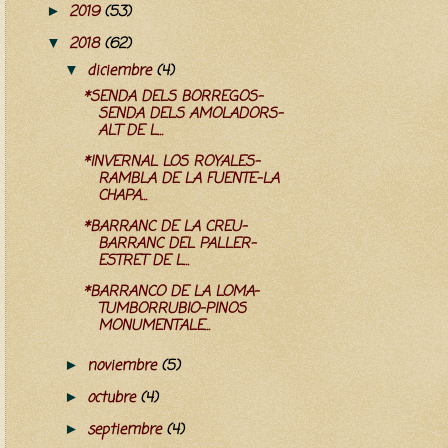
2019
(53)
►
2018
(62)
▼
diciembre
(4)
▼
*SENDA DELS BORREGOS-
SENDA DELS AMOLADORS-
ALT DE L...
*INVERNAL LOS ROYALES-
RAMBLA DE LA FUENTE-LA
CHAPA...
*BARRANC DE LA CREU-
BARRANC DEL PALLER-
ESTRET DE L...
*BARRANCO DE LA LOMA-
TUMBORRUBIO-PINOS
MONUMENTALE...
noviembre
(5)
►
octubre
(4)
►
septiembre
(4)
►