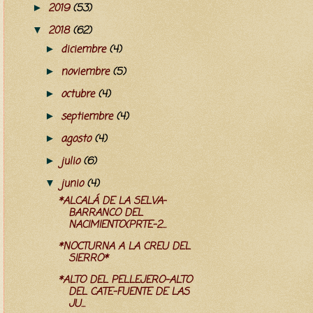
2019
(53)
►
2018
(62)
▼
diciembre
(4)
►
noviembre
(5)
►
octubre
(4)
►
septiembre
(4)
►
agosto
(4)
►
julio
(6)
►
junio
(4)
▼
*ALCALÁ DE LA SELVA-
BARRANCO DEL
NACIMIENTO(PRTE-2...
*NOCTURNA A LA CREU DEL
SIERRO*
*ALTO DEL PELLEJERO-ALTO
DEL CATE-FUENTE DE LAS
JU...