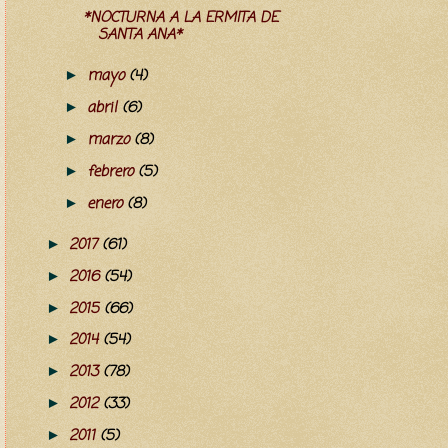
*NOCTURNA A LA ERMITA DE
SANTA ANA*
mayo
(4)
►
abril
(6)
►
marzo
(8)
►
febrero
(5)
►
enero
(8)
►
2017
(61)
►
2016
(54)
►
2015
(66)
►
2014
(54)
►
2013
(78)
►
2012
(33)
►
2011
(5)
►