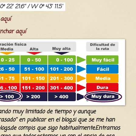
º 22' 21.6'' / W 0º 43' 11.5''
 aquí
inchar aquí
,ando muy limitado de tiempo y aunque
sado'' en publicar en el blog,si que se me han
s blogs,de compis que sigo habitualmente.Entramos