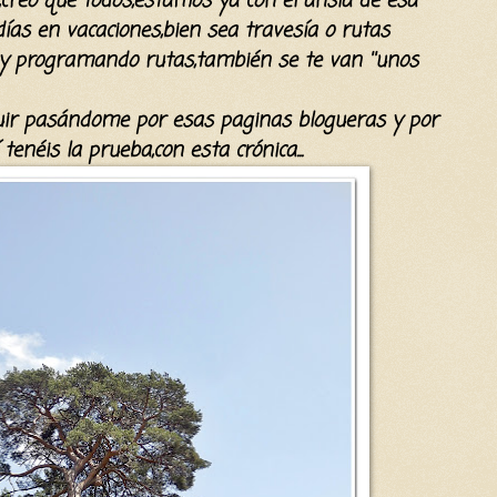
creo que todos,estamos ya con el ansia de esa
as en vacaciones,bien sea travesía o rutas
o y programando rutas,también se te van ''unos
eguir pasándome por esas paginas blogueras y por
enéis la prueba,con esta crónica...