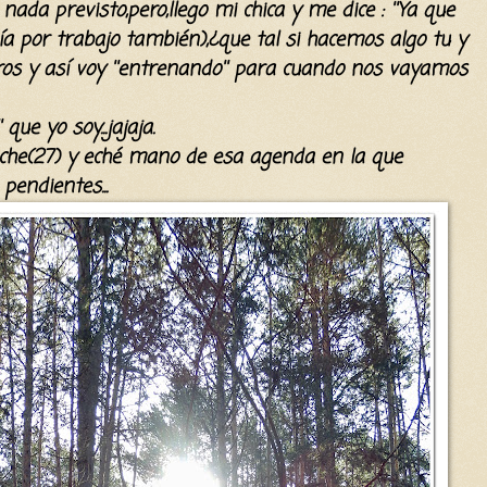
 nada previsto,pero,llego mi chica y me dice : ''Ya que
ía por trabajo también),¿que tal si hacemos algo tu y
ros y así voy ''entrenando'' para cuando nos vayamos
 que yo soy...jajaja.
he(27) y eché mano de esa agenda en la que
pendientes...