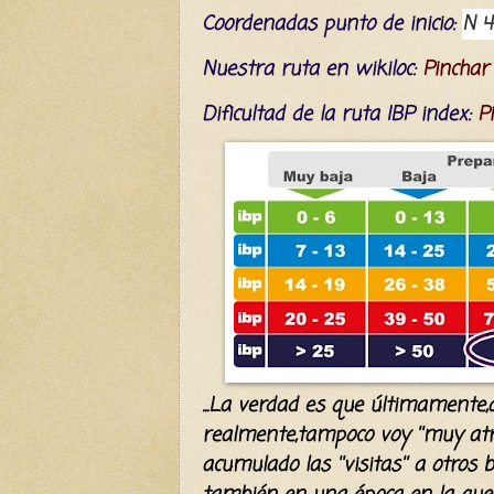
C
oordenada
s
punto de inicio:
N 40
Nuestra ruta en wikiloc:
Pinchar
Dificultad
de la ruta IBP index
:
P
...La verdad es que últimamente
realmente,tampoco voy ''muy atra
acumulado las ''visitas'' a otro