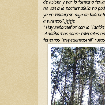
de asistir y por lo tanto,no tenia
no vas a la nocturna(ella no pod
yo en Gúdar,con algo de kilómet
a pirineos?...jejeje.
'' Hay señor,señor'',con lo ''facilón''
Andábamos sobre miércoles noc
tenemos ''tropecientasmil'' rutas 