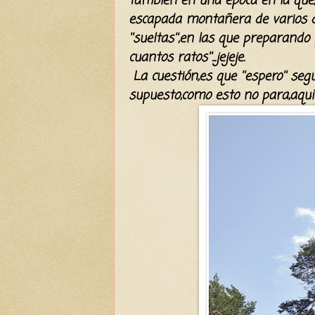
también en una época en la que,
escapada montañera de varios dí
''sueltas'',en las que preparand
cuantos ratos''...jejeje.
La cuestión,es que ''espero'' s
supuesto,como esto no para,aquí t