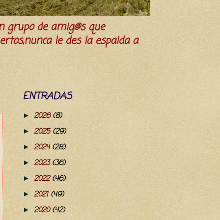
n grupo de amig@s que
iertos,nunca le des la espalda a
ENTRADAS
2026
(8)
►
2025
(29)
►
2024
(28)
►
2023
(36)
►
2022
(46)
►
2021
(49)
►
2020
(42)
►