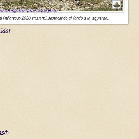
el Peñarroya(2028 m.s.n.m.),destacando al fondo a la izquierda...
Gúdar
ms/h