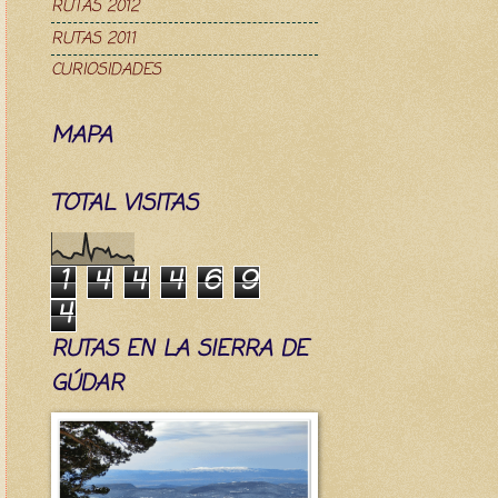
RUTAS 2012
RUTAS 2011
CURIOSIDADES
MAPA
TOTAL VISITAS
1
4
4
4
6
9
4
RUTAS EN LA SIERRA DE
GÚDAR