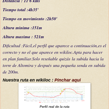
Distancia : 11'6 kms
Tiempo total :4h35'
Tiempo en movimiento :2h50'
Altura minima :151m
Altura maxima : 521m
Dificultad :
Fácil
,el perfil que aparece a continuación,es el
correcto y no el que aparece en wikiloc.Apta para hacer
en plan familiar.Solo reseñable
quizás
la subida hacia la
torre de Altomira y
después
una pequeña senda en subida
de 200m.
Nuestra ruta en wikiloc :
Pinchar aqui
Perfil real de la ruta