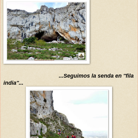
...Seguimos la senda en ''fila
india''...