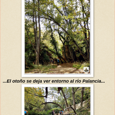
...El otoño se deja ver entorno al
río
Palancia...