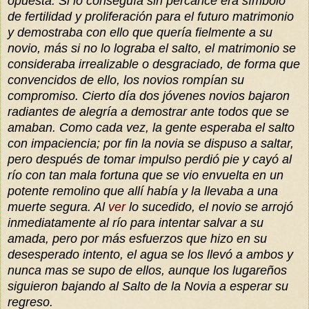
opuesta. Si lo conseguía sin percance era símbolo
de fertilidad y proliferación para el futuro matrimonio
y demostraba con ello que quería fielmente a su
novio, más si no lo lograba el salto, el matrimonio se
consideraba irrealizable o desgraciado, de forma que
convencidos de ello, los novios rompían su
compromiso. Cierto día dos jóvenes novios bajaron
radiantes de alegría a demostrar ante todos que se
amaban. Como cada vez, la gente esperaba el salto
con impaciencia; por fin la novia se dispuso a saltar,
pero después de tomar impulso perdió pie y cayó al
río con tan mala fortuna que se vio envuelta en un
potente remolino que allí había y la llevaba a una
muerte segura. Al
ver
lo sucedido, el novio se arrojó
inmediatamente al río para intentar salvar a su
amada, pero por más esfuerzos que hizo en su
desesperado intento, el agua se los llevó a ambos y
nunca mas se supo de ellos, aunque los lugareños
siguieron bajando al Salto de la Novia a esperar su
regreso.