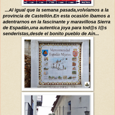
...
Al igual que la semana pasada,
volvíamos
a la
provincia de Castellón.En esta ocasión
íbamos
a
adentrarnos en la fascinante y maravillosa Sierra
de Espadán,una autentica joya para tod@s l@s
s
enderistas
,d
esde el bonito pueblo de Aín
...