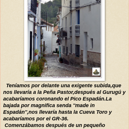
T
eníamos
por delan
te una exigente subida,que
nos
llevaría a la Peña Pastor,después al Gurugú y
acabaríamos
coronando el Pico Espadán
.
L
a
bajada por mag
nifica senda ''made in
Espadán''
,nos llevaría hasta la Cueva Toro y
acabaríamos
por el GR-36
.
Comenzábamos después de un pequeño