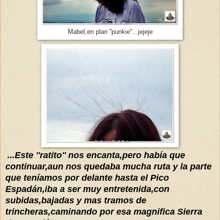
Mabel,en plan ''punkie''...jejeje
...Este ''ratito'' nos encanta,pero hab
ía que
continuar,aun nos quedaba mucha ruta y la parte
que
teníamos
po
r
delante hasta el Pico
Espadán,iba a ser muy entretenida,con
subidas
,
bajadas
y
mas tramos de
trincheras,caminando por esa
magnifica Sierra