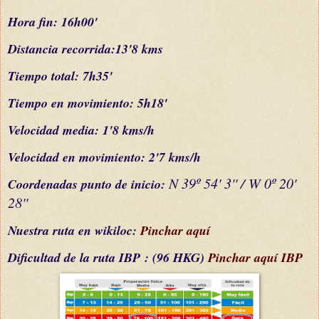
Hora fin: 16h00'
Distancia recorrida:13'8 kms
Tiempo total: 7h
35
'
Tiempo en movimiento: 5h18'
Velocidad media: 1'8 kms/h
Velocidad en movimiento: 2'7 kms/h
N 39º 54' 3'' / W 0º 20'
C
oordenada
s
punto de inicio:
28''
Nuestra ruta en wikiloc:
Pinchar aquí
Dificultad
de la ruta IBP
: (96 HKG)
Pinchar aquí IBP