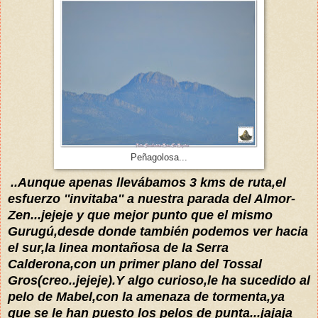
Peñagolosa...
..Aunque apenas
llevábamos
3 kms de ruta,el
esfuerzo
''invitaba'' a nuestra parada del Almor-
Zen...jejeje y que mejor punto que el mismo
Gurugú,desde do
nde también podemos ver hacia
el sur,
la linea montañosa de la Serra
Calderona,con un primer plano del
Tossal
Gros
(creo..jejeje).Y algo curioso,le ha sucedido al
pelo de Mabel,con la am
enaza de tormenta,ya
que se le han puesto los pelos de punta...jajaja