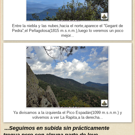
Entre la niebla y las nubes,hacia el norte,aparece el ''Gegant de
Pedra'',el Peñagolosa(1815 m.s.n.m.),luego lo veremos un poco
mejor...
Ya divisamos a la izquierda el Pico Espadán(1099 m.s.n.m.) y
volvemos a ver La Rapita,a la derecha...
...Seguimos en subida sin
prácticamente
tregua,pero con alg
una parte de leve