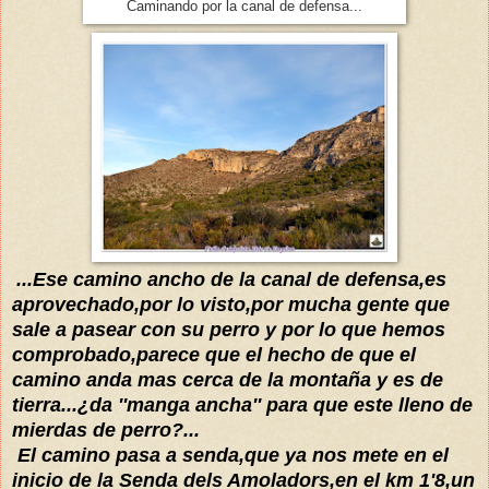
Caminando por la canal de defensa...
...Ese camino ancho de la canal de defensa,es
aprovechado,por lo visto,por mucha gente que
sale a pasear con su perr
o y
por lo que hemos
comprobado,parece qu
e el hecho
de
que el
camino anda
mas
cerca de la montaña y es de
tierra
...
¿da ''ma
nga ancha'' para que este lleno de
mierdas de perro?...
El camino pasa a senda
,que ya nos
mete en
el
inicio de la Senda del
s Amoladors,en el km 1'8,un