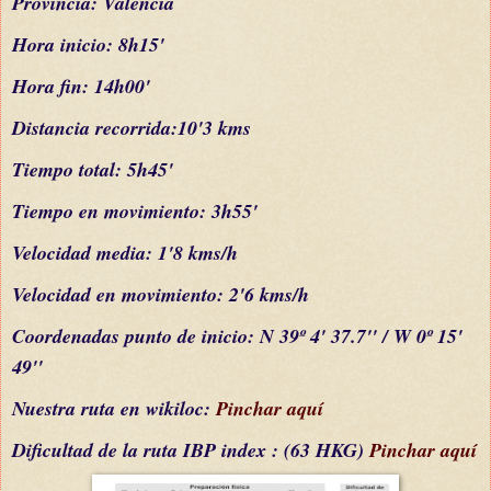
Provincia: Valencia
Hora inicio: 8h15'
Hora fin: 14h00'
Distancia recorrida:10'3 km
s
Tiempo total: 5h45'
Tiempo en movimiento: 3h55'
Velocidad media: 1'8 kms/h
Velocidad en movimiento: 2'6 kms/h
C
oordenada
s
punto de inicio:
N 39º 4' 37.7'' / W 0º 15'
49''
Nuestra ruta en wikiloc:
Pinchar aquí
Dificultad
de la ruta IBP index
: (63 HKG)
Pinchar aquí