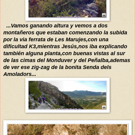
...Vamos ga
nando altura
y
vemos a dos
montañeros que estaban comenzando la subi
da
por la via ferrata de Les Marujes,con una
dificultad K3,
mientras
Jesús,nos iba explica
ndo
también alguna planta,con buenas vistas al sur
de las cimas del Mond
uver y del Peñalba,ademas
de ver ese zig-zag de la bonita Senda dels
Amoladors...