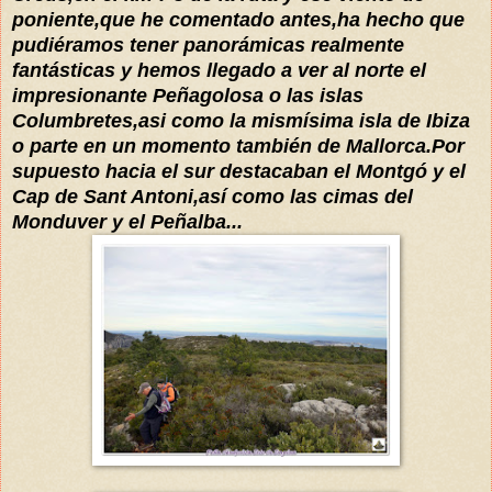
poniente,q
ue he comentado antes,
ha hecho que
pudiéramos
tener
panorámicas
realmente
fantásticas
y hemos llegado a ver al norte el
impresionante Peñagolosa o las islas
Columbr
etes,asi como la
mismísima
isla de Ibiza
o parte en un momento tambi
é
n de Mallo
rca.Por
supuesto hacia el sur destacaban el Montgó y el
Ca
p de Sant Antoni,
así
como
las cimas del
Monduver y el Peñalba...