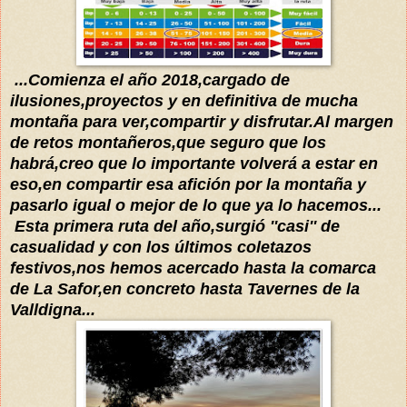
...Comienza el año 2018,cargado de
ilusiones
,
proyectos y en definitiva de mucha
montaña para ver
,compart
ir y disfrutar.Al margen
de reto
s montañeros,que seguro que los
habrá
,creo que lo importante
volverá
a est
ar en
eso
,en
compartir esa afición por la montaña y
pasarlo
igual o mejor de lo que ya lo hacemos...
Esta primera ruta del a
ño,
surgió
''casi'' de
casualidad y con los
últimos
coletazos
f
estivos,nos hemos acercado hasta la co
marca
de La Safor,en concreto hasta Tavernes de la
Valldigna...