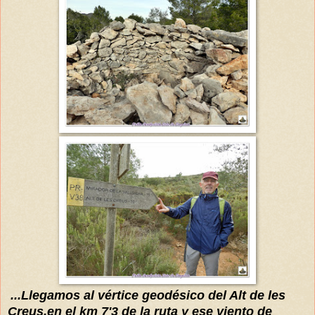
...
L
legamos al vértice ge
odésico del Alt de le
s
Creus,en el km 7'3 de la ruta y ese viento de