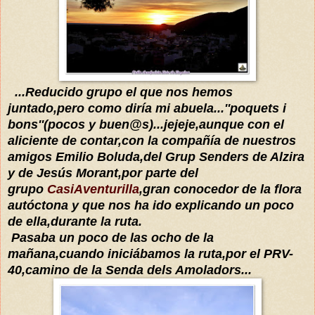
...
Reducido
grupo el que nos hemos
juntado
,pero
c
omo
diría
mi abuela...''poquets i
bons''(pocos y buen@s)...jejeje,aunque con el
aliciente de contar,
con la
compañía
de nuestro
s
amigos Emilio Boluda,del Grup Senders de Alzira
y de
Jesús Morant,por parte del
grupo
CasiAventurilla
,gran conocedor de la flora
autóctona
y que nos ha ido explicando un poco
de ella,durante la ruta.
Pasaba un poco de las ocho de la
mañana,cuando
iniciábamos
la ruta,por el PRV-
40,camino de la
S
enda dels Amoladors...