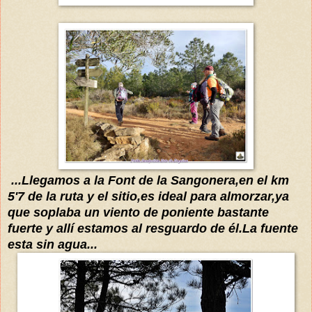
...Llegamos a la Font de la Sangonera,en el km
5'7 de la ruta y el sitio
,es ideal para almorzar,ya
que
soplaba un vie
nto de poniente bastante
fuerte y all
í estamo
s al resguardo de
é
l.La fuente
esta sin agua...