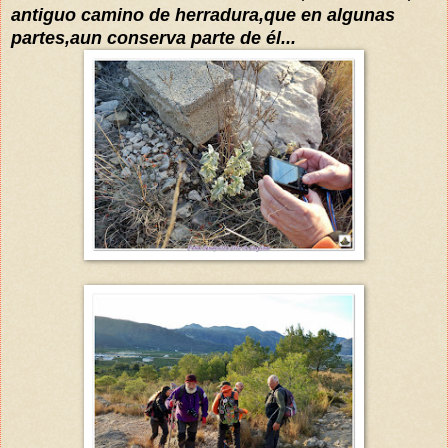
antiguo camino de herrad
ur
a,que en alg
unas
partes,aun conserva parte de
é
l
.
..