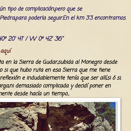
ún
tipo de
complicación,pero que se
Piedr
a,para poderla seguir.En el km 3'3 encontramos
0º 20' 41' / W 0º 42' 36''
 aquí
ta en la Sierra de Gudar
,
subida al Monegro desde
o
si que hubo ruta en esa Sierra que me t
iene
reflexión
e indudablemente
tenía
que ser allí,si ó si.
arga
,ni demasiado complicada
y
decidí poner en
ente desde
hacía
un tiempo...