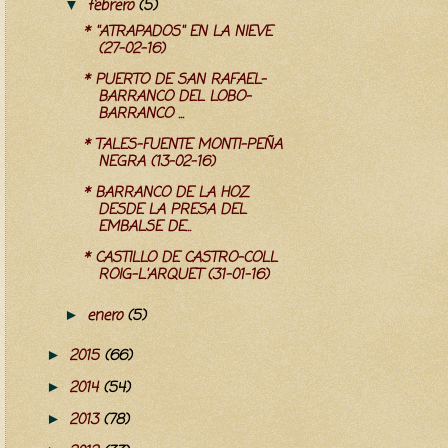
febrero
(5)
▼
* ''ATRAPADOS'' EN LA NIEVE
(27-02-16)
* PUERTO DE SAN RAFAEL-
BARRANCO DEL LOBO-
BARRANCO ...
* TALES-FUENTE MONTI-PEÑA
NEGRA (13-02-16)
* BARRANCO DE LA HOZ
DESDE LA PRESA DEL
EMBALSE DE...
* CASTILLO DE CASTRO-COLL
ROIG-L'ARQUET (31-01-16)
enero
(5)
►
2015
(66)
►
2014
(54)
►
2013
(78)
►