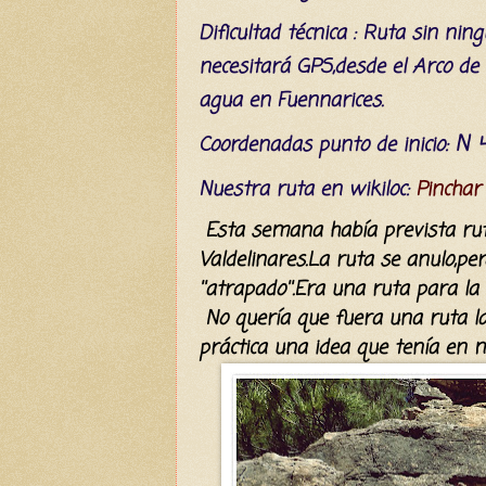
Dificultad
técnica
: Ruta sin
ning
necesitará
GPS,desde el Arco de 
agua en
Fuennarices.
N 4
C
oordenada
s
punto de inicio:
Nuestra ruta en wikiloc:
Pinchar
E
sta se
mana
había
prevista ru
Valdelinares.La ruta se anulo,
per
''atrapado''.
Era una ruta para la 
No
quería
que fuera una ruta l
práctica
una idea
que
tenía
en m