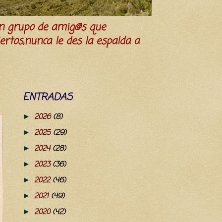
n grupo de amig@s que
iertos,nunca le des la espalda a
ENTRADAS
2026
(8)
►
2025
(29)
►
2024
(28)
►
2023
(36)
►
2022
(46)
►
2021
(49)
►
2020
(42)
►