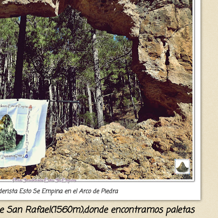
erista Esto Se Empina en el Arco de Piedra
to de San Rafael(1560m),donde encontramos paletas