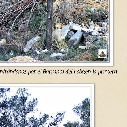
ntrándonos
por el
B
arranco del Lobo,en la primera