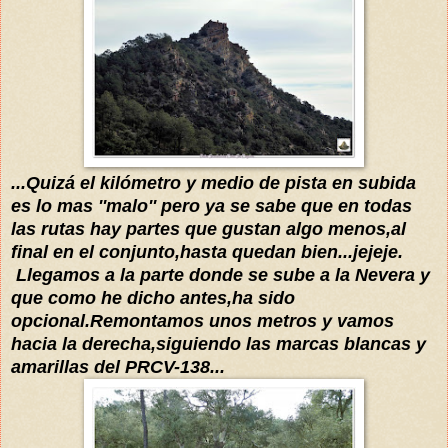
...
Quizá
el kilómetro y medio de pista en subida
es lo mas ''malo'' pero ya se sabe que en todas
las rutas hay partes que gustan
algo menos
,
al
final en el conjunto,hasta quedan bien...jejeje.
Llegamos a la parte donde
se sube a la Nevera y
que como he dicho antes,ha sido
opcional.Remontamos unos metros y vam
os
hacia la derecha
,s
i
gu
iendo las marcas blancas y
amarillas del PRCV-138...