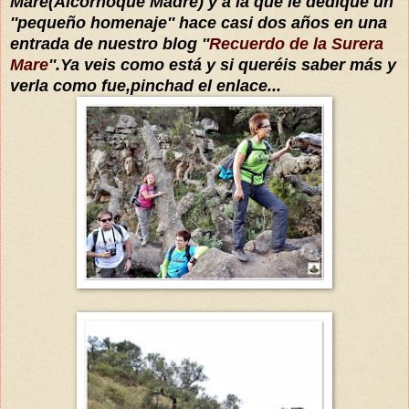
Mare(Alcornoque Madre) y a la que le dedique un
''pequeño homenaje'' hace casi dos años
en una
entrada de nuestro blog ''
Recuerdo de la Surera
Mare
''.Ya veis com
o está y si
queréis
saber más y
verla como fue,pinchad
el enlace...