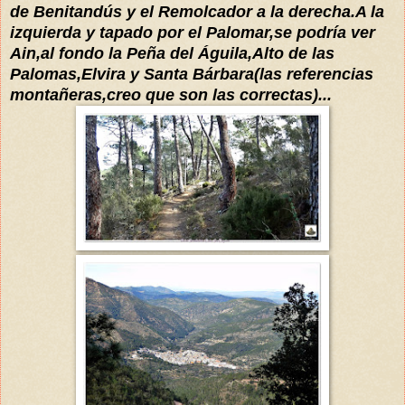
de Benitandús y el Remolcador a la derecha
.
A la
izquierda y tapado por el Palomar,se
podría
ver
Ain
,al fondo la Peña del
Águila,Alto de las
Palomas,Elvira y Santa
Bárbara
(las referencias
montañeras,
c
reo que son la
s correctas)...