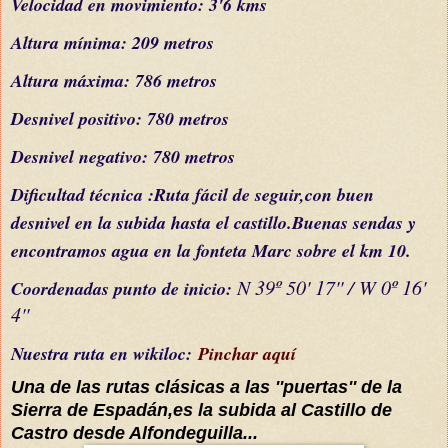
Velocidad en movimiento: 3'6 kms
Altura mínima: 209 metros
Altura máxima: 786 metros
Desnivel positivo: 780 metros
Desnivel negativo: 780 metros
Dificultad
técnica
:Ruta
fácil de seguir,con buen
desnivel en la subida hasta el castillo.Buenas sendas y
encontramos agua en la fonteta Marc
sobre
e
l km 10
.
N 39º 50' 17'' / W 0º 16'
C
oordenada
s
punto de inicio:
4''
Nuestra ruta en wikiloc:
Pinchar aquí
Una de las rutas
clásicas
a las ''puertas'' de la
Sierra de Espadán,
es
la subida al
Castillo de
Castro desde
Alfondeguilla...