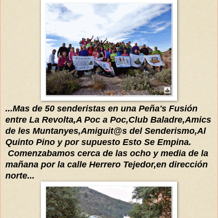
...Mas de 50 senderistas e
n
una Peña's Fusión
entre La
Revolta,A Poc a Poc,Club Baladre,Amics
de les Muntanyes,
A
miguit@s del Senderismo,Al
Quinto Pino y por supuesto Esto
Se Empina.
Comenzabamos cerca de las ocho y media de
la
mañana por la calle Herrero Tejedor,en dirección
norte...