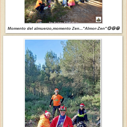
Momento del almuerzo,momento Zen..."Almor-Zen"😋😆😁