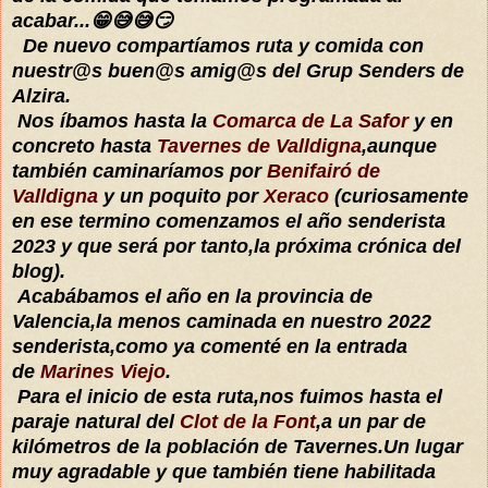
acabar...😁😅😅😏
De nuevo compartíamos ruta y comida con
nuestr@s buen@s amig@s del Grup Senders de
Alzira.
Nos íbamos hasta la
Comarca de La Safor
y en
concreto hasta
Tavernes de Valldigna
,aunque
también caminaríamos por
Benifairó de
Valldigna
y un poquito por
Xeraco
(curiosamente
en ese termino comenzamos el año senderista
2023 y que será por tanto,la próxima crónica del
blog).
Acabábamos el año en la provincia de
Valencia,la menos caminada en nuestro 2022
senderista,como ya comenté en la entrada
de
Marines Viejo
.
Para el inicio de esta ruta,nos fuimos hasta el
paraje natural del
Clot de la Font
,a un par de
kilómetros de la población de Tavernes.Un lugar
muy agradable y que también tiene habilitada