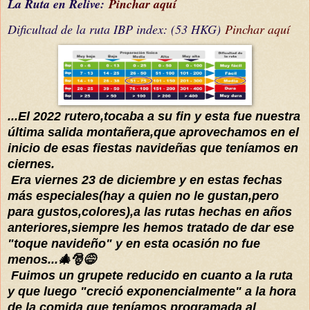
La Ruta en Relive:
Pinchar aquí
Dificultad de la ruta IBP index: (53 HKG)
Pinchar aquí
...El 2022 rutero,tocaba a su fin y esta fue nuestra
última salida montañera,que aprovechamos en el
inicio de esas fiestas navideñas que teníamos en
ciernes.
Era viernes 23 de diciembre y en estas fechas
más especiales(hay a quien no le gustan,pero
para gustos,colores),a las rutas hechas en años
anteriores,siempre les hemos tratado de dar ese
"toque navideño" y en esta ocasión no fue
menos...🎄🎅😅
Fuimos un grupete reducido en cuanto a la ruta
y que luego "creció exponencialmente" a la hora
de la comida que teníamos programada al