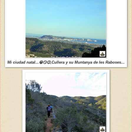
Mi ciudad natal...😁😏😉,Cullera y su Muntanya de les Raboses...