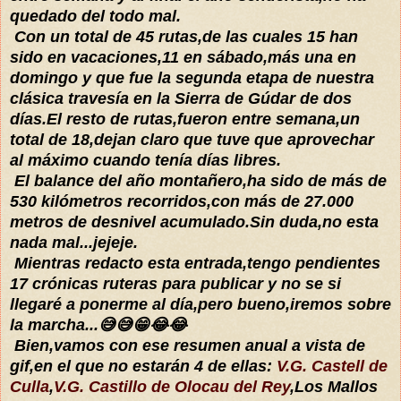
quedado del todo mal.
Con un total de 45 rutas,de las cuales 15 han
sido en vacaciones,11 en sábado,más una en
domingo y que fue la segunda etapa de nuestra
clásica travesía en la Sierra de Gúdar de dos
días.El resto de rutas,fueron entre semana,un
total de 18,dejan claro que tuve que aprovechar
al máximo cuando tenía días libres.
El balance del año montañero,ha sido de más de
530 kilómetros recorridos,con más de 27.000
metros de desnivel acumulado.Sin duda,no esta
nada mal...jejeje.
Mientras redacto esta entrada,tengo pendientes
17 crónicas ruteras para publicar y no se si
llegaré a ponerme al día,pero bueno,iremos sobre
la marcha...😅😅😁😂😂
Bien,vamos con ese resumen anual a vista de
gif,en el que no estarán 4 de ellas:
V.G. Castell de
Culla
,
V.G. Castillo de Olocau del Rey
,Los Mallos