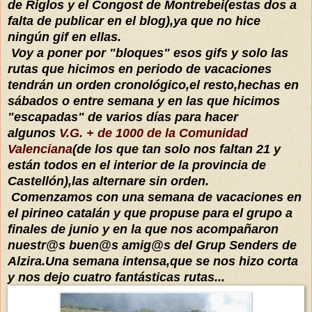
de Riglos y el Congost de Montrebei(estas dos a
falta de publicar en el blog),ya que no hice
ningún gif en ellas.
Voy a poner por "bloques" esos gifs y solo las
rutas que hicimos en periodo de vacaciones
tendrán un orden cronológico,el resto,hechas en
sábados o entre semana y en las que hicimos
"escapadas" de varios días para hacer
algunos
V.G. + de 1000 de la Comunidad
Valenciana
(de los que tan solo nos faltan 21 y
están todos en el interior de la provincia de
Castellón),las alternare sin orden.
Comenzamos con una semana de vacaciones en
el pirineo catalán y que propuse para el grupo a
finales de junio y en la que nos acompañaron
nuestr@s buen@s amig@s del Grup Senders de
Alzira.Una semana intensa,que se nos hizo corta
y nos dejo cuatro fantásticas rutas...