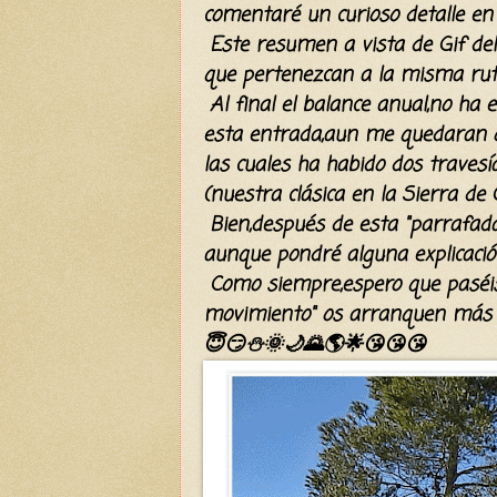
comentaré un curioso detalle en 
Este resumen a vista de Gif del
que pertenezcan a la misma rut
Al final el balance anual,no ha
esta entrada,aun me quedaran oc
las cuales ha habido dos traves
(nuestra
clásica
en la Sierra de 
Bien,después de esta "parrafada
aunque pondré
alguna explicaci
Como siempre,espero que
paséi
movimiento" os arranquen más d
😇😏⛄🌞🌙🌄🌎🌟😘😘😘