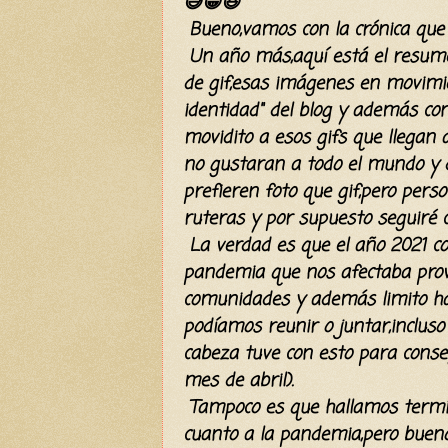
😅😁😆
Bueno,vamos con la crónica que 
Un año más,aquí está el resum
de gif,esas
imágenes en movimien
identidad" del blog y además co
movidito a esos gifs que llegan
no gustaran a todo el mundo y d
prefieren foto que gif,pero perso
ruteras y por supuesto seguiré 
La verdad es que el año 2021
c
pandemia que nos afectaba prov
comunidades y además limito ha
podíamos
reunir o juntar,inclus
cabeza tuve con esto para conseg
mes de abril).
Tampoco es que hallamos termin
cuanto a la pandemia,pero bueno 