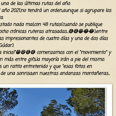
una de las últimas rutas del año.
 año 2021,no tendrá un orden,aunque si agrupare los
a.
 estado nada mal,con 48 rutas(cuando se publique
ho crónicas ruteras atrasadas...😅😅😁😂😂),entre
ías impresionantes de cuatro días y una de dos días
Gúdar).
 inicial"😁😆😅😅 comenzamos con el "movimiento" y
ón
más entre gifs,la
mayoría
irán
a pie del mismo.
s
un ratito entretenido y que "esas fotos en
e una sonrisa,en nuestras andanzas montañeras...