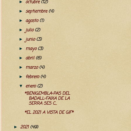
octubre
(12)
►
septiembre
(4)
►
agosto
(1)
►
julio
(2)
►
junio
(3)
►
mayo
(3)
►
abril
(6)
►
marzo
(4)
►
febrero
(4)
►
enero
(2)
▼
*BENIGEMBLA-PAS DEL
BADALL-FAIXA DE LA
SERRA SES C...
*EL 2021 A VISTA DE GIF*
2021
(49)
►