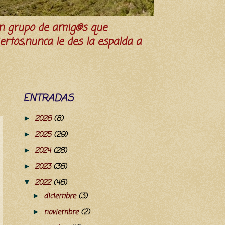
n grupo de amig@s que
iertos,nunca le des la espalda a
ENTRADAS
2026
(8)
►
2025
(29)
►
2024
(28)
►
2023
(36)
►
2022
(46)
▼
diciembre
(3)
►
noviembre
(2)
►