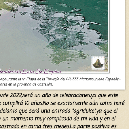
dar,durante la 4ª Etapa de la Travesía del GR-333 Mancomunidad Espadán-
ares en la provincia de Castellón...
este 2022,será un año de celebraciones,ya que este
e cumplirá 10 años.No se exactamente aún como haré
 adelanto que
será
una entrada "agridulce",ya que el
 un momento muy complicado de mi vida y en el
postrado en cama tres meses.La parte positiva es