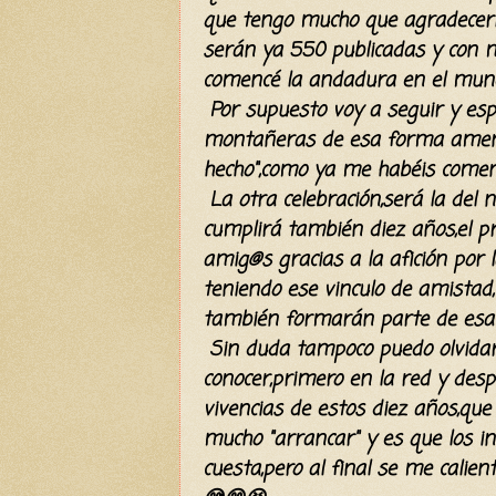
que tengo mucho que agradecerl
serán
ya 550 publicadas y con m
comencé
la andadura en el mund
Por supuesto voy a seguir y es
montañeras de esa forma amena q
hecho",como ya me
habéis
coment
La otra celebración,será la de
cumplirá también diez años,el
p
amig@s gracias a la afición por
teniendo ese vinculo de amistad
también formarán parte de esa c
Sin duda tampoco puedo olvidarm
conocer,primero en la red y des
vivencias de estos diez años,q
mucho "arrancar" y es que los in
cuesta,pero al final se me calien