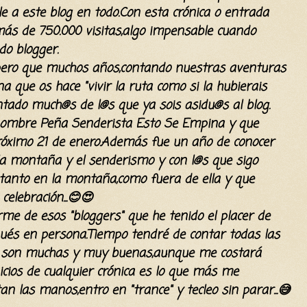
e a este blog en todo.Con esta
crónica
o entrada
ás de 750.000 visitas,algo impensable cuando
o blogger.
pero que muchos años,contando nuestras aventuras
ue os hace "vivir la ruta como si la hubierais
ado much@s de l@s que ya sois asidu@s al blog.
l nombre Peña Senderista Esto Se Empina y que
róximo
21 de enero.
Además
fue un año de conocer
 la montaña y el senderismo y con l@s que sigo
,tanto en la montaña,como fuera de ella y que
elebración...😊😍
e de esos "bloggers" que he tenido el placer de
pués en persona.Tiempo tendré de contar todas las
ue son muchas y muy buenas,aunque me costará
icios de cualquier crónica es lo que más me
tan las manos,entro en "trance" y tecleo sin parar...😅