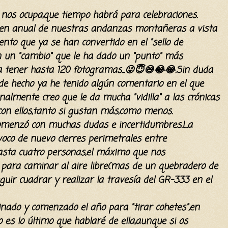
nos ocupa,que tiempo habrá para celebraciones.
en anual de nuestras andanzas montañeras a vista
to que ya se han convertido en el "sello de
n un "cambio" que le ha dado un "punto" más
 a tener hasta 120 fotogramas...😜😇😅😂😂.Sin duda
e hecho ya he tenido algún comentario en el que
nalmente creo que le da mucha "vidilla" a las crónicas
con ellos,tanto si gustan más,como menos.
omenzó
con muchas dudas e incertidumbres.La
oco de nuevo cierres perimetrales entre
sta cuatro personas,el
máximo
que nos
o para caminar al aire libre(mas de un quebradero de
uir cuadrar y realizar la travesía del GR-333 en el
ado y comenzado el año para "tirar cohetes",en
es lo último que hablaré de ella,aunque si os