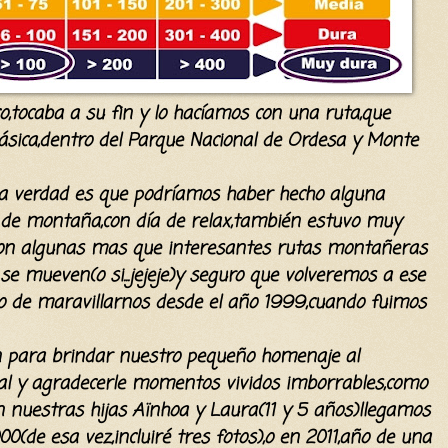
aico,tocaba a su fin y lo hacíamos con una ruta,que
ásica,dentro del Parque Nacional de Ordesa y Monte
la verdad es que podríamos haber hecho alguna
día de montaña,con día de relax,también estuvo muy
aron algunas mas que interesantes rutas montañeras
e mueven(o si...jejeje)y seguro que volveremos a ese
o de maravillarnos desde el año 1999,cuando fuimos
n para brindar nuestro pequeño homenaje al
al y agradecerle momentos vividos imborrables,como
n nuestras hijas Aïnhoa y Laura(11 y 5 años)llegamos
00(de esa vez,incluiré tres fotos),o en 2011,año de una