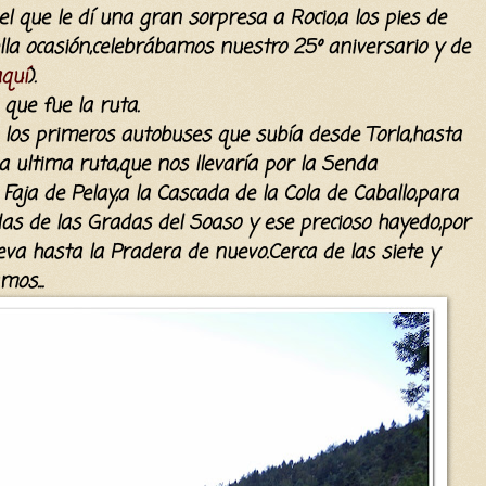
el que le dí una gran sorpresa a Rocio,a los pies de
lla ocasión,celebrábamos nuestro 25º aniversario y de
quí
).
 que fue la ruta.
os primeros autobuses que subía desde Torla,hasta
 ultima ruta,que nos llevaría por la Senda
Faja de Pelay,a la Cascada de la Cola de Caballo,para
das de las Gradas del Soaso y ese precioso hayedo,por
va hasta la Pradera de nuevo.Cerca de las siete y
os...