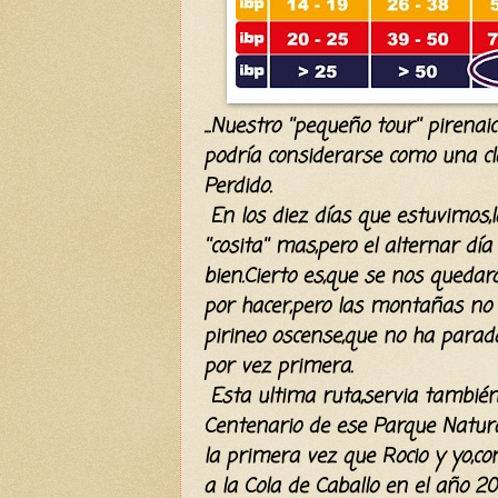
...Nuestro ''pequeño tour'' piren
podría considerarse como una cl
Perdido.
En los diez días que estuvimos,
''cosita'' mas,pero el alternar 
bien.Cierto es,que se nos qued
por hacer,pero las montañas no s
pirineo oscense,que no ha parad
por vez primera.
Esta ultima ruta,servia tambié
Centenario de ese Parque Natur
la primera vez que Rocio y yo,co
a la Cola de Caballo en el año 20