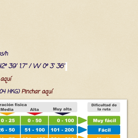
s/h
2º 39' 1.7'' / W 0º 3' 36''
 aquí
(104 HKG)
Pinchar aquí