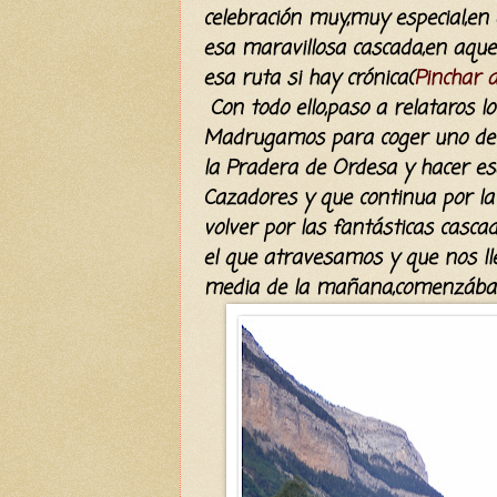
celebración muy,muy especial,en 
esa maravillosa cascada,en aque
esa ruta si hay crónica(
Pinchar a
Con todo ello,paso a relataros lo
Madrugamos para coger uno de l
la Pradera de Ordesa y hacer esa
Cazadores y que continua por la 
volver por las fantásticas casca
el que atravesamos y que nos lle
media de la mañana,comenzábam