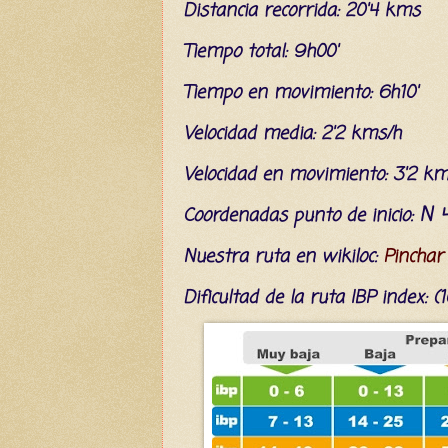
Distancia recorrida: 20'4 kms
Tiempo total: 9h00'
Tiempo en movimiento: 6h10'
Velocidad media: 2'2 kms/h
Velocidad en movimiento: 3'2 km
N 4
C
oordenada
s
punto de inicio:
Nuestra ruta en wikiloc:
Pinchar
Dificultad
de la ruta IBP index
: 