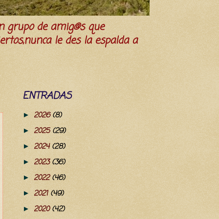
n grupo de amig@s que
iertos,nunca le des la espalda a
ENTRADAS
2026
(8)
►
2025
(29)
►
2024
(28)
►
2023
(36)
►
2022
(46)
►
2021
(49)
►
2020
(42)
►