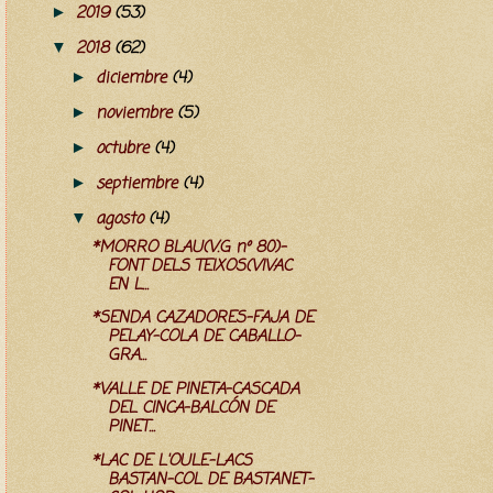
2019
(53)
►
2018
(62)
▼
diciembre
(4)
►
noviembre
(5)
►
octubre
(4)
►
septiembre
(4)
►
agosto
(4)
▼
*MORRO BLAU(V.G nº 80)-
FONT DELS TEIXOS(VIVAC
EN L...
*SENDA CAZADORES-FAJA DE
PELAY-COLA DE CABALLO-
GRA...
*VALLE DE PINETA-CASCADA
DEL CINCA-BALCÓN DE
PINET...
*LAC DE L'OULE-LACS
BASTAN-COL DE BASTANET-