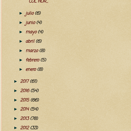
COL HOR...
julio
(6)
►
junio
(4)
►
mayo
(4)
►
abril
(6)
►
marzo
(8)
►
febrero
(5)
►
enero
(8)
►
2017
(61)
►
2016
(54)
►
2015
(66)
►
2014
(54)
►
2013
(78)
►
2012
(33)
►