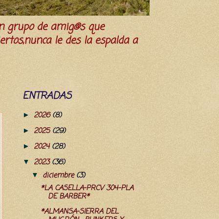
n grupo de amig@s que
iertos,nunca le des la espalda a
ENTRADAS
2026
(8)
►
2025
(29)
►
2024
(28)
►
2023
(36)
▼
diciembre
(3)
▼
*LA CASELLA-PRCV 304-PLA
DE BARBER*
*ALMANSA-SIERRA DEL