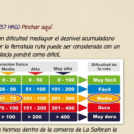
 (57 HKG)
Pinchar aquí
con dificultad media,por el desnivel acumulado,no
r la ferrata,la ruta puede ser considerada con un
c,la pondré como dificil...
la hicimos dentro de la comarca de La Safor,en la