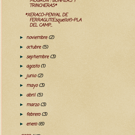
MUGRÓN : BUNKERS Y
TRINCHERAS*
*XERACO-PENYAL DE
FERRAGUT(Esquellot)-PLA
DEL CAMP...
noviembre
(2)
►
octubre
(5)
►
septiembre
(3)
►
agosto
(1)
►
junio
(2)
►
mayo
(3)
►
abril
(5)
►
marzo
(3)
►
febrero
(3)
►
enero
(6)
►