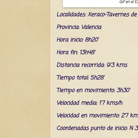
Gif en el E
L
ocalidades: Xeraco-Tavernes d
Provincia: Valencia
Hora inicio: 8h20'
Hora fin: 13h48'
Distancia recorrida: 9'3 kms
Tiempo total: 5h28'
Tiempo en movimiento: 3h30'
Velocidad media: 1'7 kms/h
Velocidad en movimiento: 2'7 km
C
oordenada
s
punto de inicio: N 