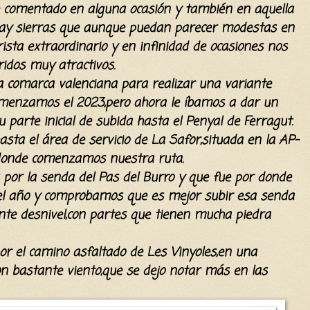
e comentado en alguna ocasión y también en aquella
,hay sierras que aunque puedan parecer modestas en
rista extraordinario y en infinidad de ocasiones nos
idos muy atractivos.
 comarca valenciana para realizar una variante
omenzamos el 2023,pero ahora le íbamos a dar un
parte inicial de subida hasta el Penyal de Ferragut.
a el área de servicio de La Safor,situada en la AP-
 donde comenzamos nuestra ruta.
por la senda del Pas del Burro y que fue por donde
el año y comprobamos que es mejor subir esa senda
ente desnivel,con partes que tienen mucha piedra
or el camino asfaltado de Les Vinyoles,en una
n bastante viento,que se dejo notar más en las