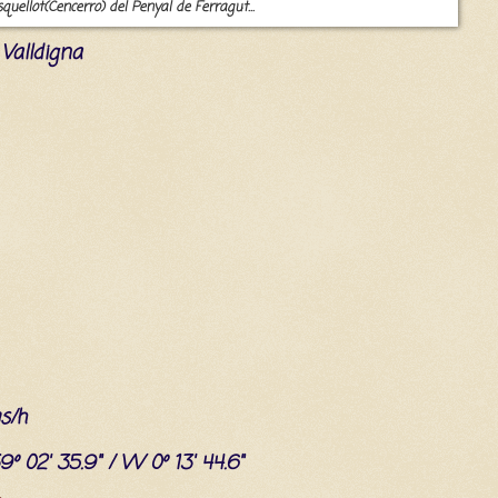
squellot(Cencerro) del Penyal de Ferragut...
e Valldigna
s/h
39º 02' 35.9" / W 0º 13' 44.6"