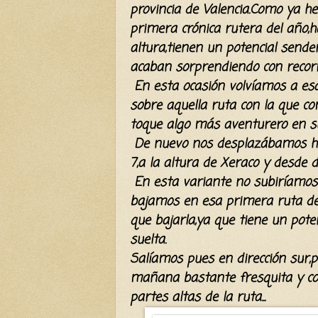
provincia de Valencia.Como ya h
primera crónica rutera del año
altura,tienen un potencial sende
acaban sorprendiendo con recorr
En esta ocasión volvíamos a esa
sobre aquella ruta con la que c
toque algo más aventurero en su 
De nuevo nos desplazábamos hast
7,a la altura de Xeraco y desde
En esta variante no subiríamos 
bajamos en esa primera ruta d
que bajarla,ya que tiene un pot
suelta.
Salíamos pues en dirección sur,p
mañana bastante fresquita y co
partes altas de la ruta...