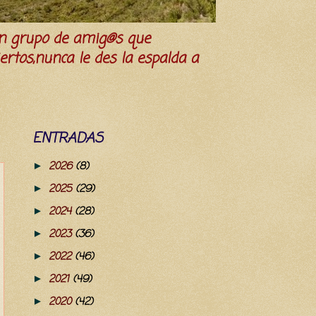
n grupo de amig@s que
iertos,nunca le des la espalda a
ENTRADAS
2026
(8)
►
2025
(29)
►
2024
(28)
►
2023
(36)
►
2022
(46)
►
2021
(49)
►
2020
(42)
►