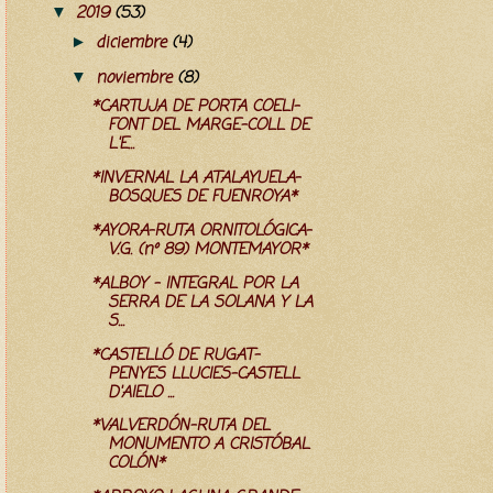
2019
(53)
▼
diciembre
(4)
►
noviembre
(8)
▼
*CARTUJA DE PORTA COELI-
FONT DEL MARGE-COLL DE
L'E...
*INVERNAL LA ATALAYUELA-
BOSQUES DE FUENROYA*
*AYORA-RUTA ORNITOLÓGICA-
V.G. (nº 89) MONTEMAYOR*
*ALBOY - INTEGRAL POR LA
SERRA DE LA SOLANA Y LA
S...
*CASTELLÓ DE RUGAT-
PENYES LLUCIES-CASTELL
D'AIELO ...
*VALVERDÓN-RUTA DEL
MONUMENTO A CRISTÓBAL
COLÓN*