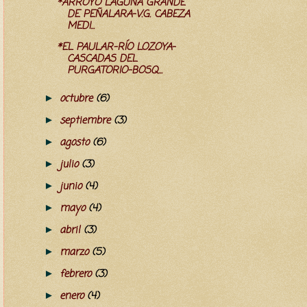
*ARROYO LAGUNA GRANDE
DE PEÑALARA-V.G. CABEZA
MEDI...
*EL PAULAR-RÍO LOZOYA-
CASCADAS DEL
PURGATORIO-BOSQ...
octubre
(6)
►
septiembre
(3)
►
agosto
(6)
►
julio
(3)
►
junio
(4)
►
mayo
(4)
►
abril
(3)
►
marzo
(5)
►
febrero
(3)
►
enero
(4)
►