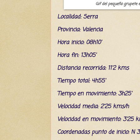
Gif del pequeño grupete en 
L
ocalidad: Serra
Provincia: Valencia
Hora inicio: 08h10'
Hora fin: 13h05'
Distancia recorrida: 11'2 kms
Tiempo total: 4h55'
Tiempo en movimiento: 3h25'
Velocidad media: 2'25 kms/h
Velocidad en movimiento: 3'25 
C
oordenada
s
punto de inicio: N 3