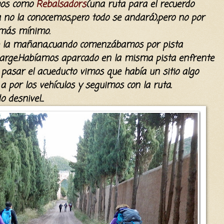
mos como
Rebalsadors
(una ruta para el recuerdo
a no la conocemos,pero todo se andará),pero no por
o más mínimo.
e la mañana,cuando comenzábamos por pista
 Marge.Habíamos aparcado en la misma pista enfrente
 pasar el acueducto vimos que había un sitio algo
 por los vehículos y seguimos con la ruta.
 desnivel...