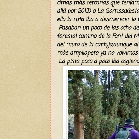
cimas más cercanas que tenía
allá por 2013) o La Gorrissa(est
ello la ruta iba a desmerecer l
Pasaban un poco de las ocho d
forestal camino de la Font del
del muro de la cartuja,aunque al
más amplio,pero ya no volvimos a
La pista poco a poco iba cogiendo