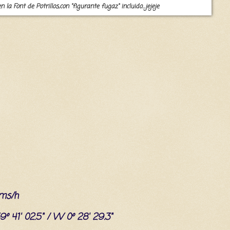
la Font de Potrillos,con "figurante fugaz" incluido...jejeje
kms/h
9º 41' 02.5" / W 0º 28' 29.3"