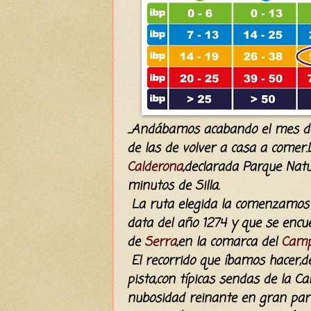
...Andábamos acabando el mes d
de las de volver a casa a comer.
Calderona
,declarada Parque Natu
minutos de Silla.
La ruta elegida la comenzamos
data del año 1274 y que se encue
de
Serra
,en la comarca del
Camp
El recorrido que íbamos hacer,d
pista,con típicas sendas de la C
nubosidad reinante en gran part