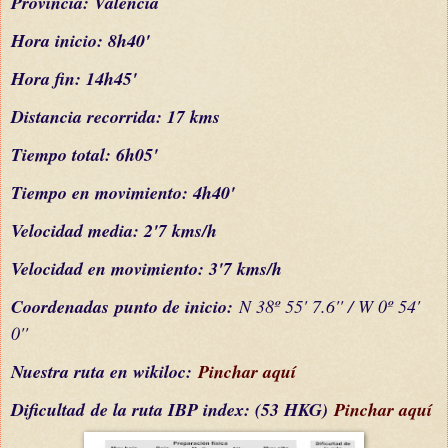
Provincia: Valencia
Hora inicio: 8h40'
Hora fin: 14h45'
Distancia recorrida: 17 kms
Tiempo total: 6h05'
Tiempo en movimiento: 4h40'
Velocidad media: 2'7 kms/h
Velocidad en movimiento: 3'7 kms/h
C
oordenada
s
punto de inicio:
N 38º 55' 7.6'' / W 0º 54'
0''
Nuestra ruta en wikiloc:
Pinchar aquí
Dificultad
de la ruta IBP index
: (53 HKG)
Pinchar aquí