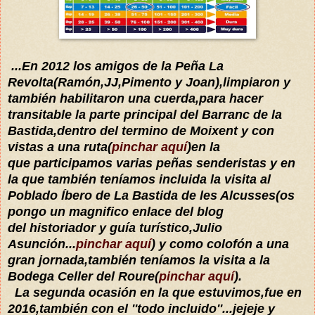
...En 2012 los amigos de la Peña La
Revolta(Ramón,JJ,Pimento y Joan),limpiaron y
también habilitaron una cuerda,para hacer
transitable la parte principal del Barranc de la
Bastida,dentro del termino de Moixent y con
vistas a una ruta(
pinchar aquí
)en la
que participamos varias peñas senderistas y en
la que también teníamos incluida la visita al
Poblado Íbero de La Bastida de les Alcusses(os
pongo un magnifico enlace del blog
del historiador y guía turístico,Julio
Asunción...
pinchar aquí
) y como colofón a una
gran jornada,también teníamos la visita a la
Bodega Celler del Roure(
pinchar aquí
).
La segunda ocasión en la que estuvimos,fue en
2016,también con el ''todo incluido''...jejeje y