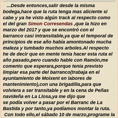
...Desde entonces,salir desde la misma
bodega,hace que la ruta tenga mas aliciente si
cabe y ya he visto algún track al respecto como
el del gran
Simon Corresendas
,que la hizo en
marzo del 2017 y que se encontró con el
barranco casi intransitable,ya que el temporal de
principios de ese año había amontonado mucha
maleza y tumbado muchos arboles.Al respecto
he de decir que en mente tenia hacer esta ruta el
año pasado,pero cuando hable con Ramón,me
comento que esperara,porque tenia previsto
limpiar esa parte del barranco(trabaja en el
ayuntamiento de Moixent en labores de
mantenimiento),con una brigadilla,para que
volviera a ser transitable y en la cena de Peñas
navideña en La Llosa,ya me dijo que
se podía volver a pasar por el Barranc de La
Bastida y por tanto,ya podíamos montar la ruta.
Con todo ello,el sábado 10 de marzo,programe la