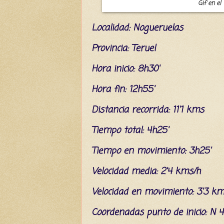
Gif en el
L
ocalidad: Nogueruelas
Provincia: Teruel
Hora inicio: 8h30'
Hora fin: 12h55'
Distancia recorrida: 11'1 kms
Tiempo total: 4h25'
Tiempo en movimiento: 3h25'
Velocidad media: 2'4 kms/h
Velocidad en movimiento: 3'3 km
C
oordenada
s
punto de inicio: N 4