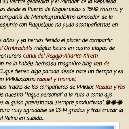
 su vértice geodésico y el Mirador de la Repullesa.
imos desde el Puerto de Nogueruelas a 1549 m.s.n.m. y
compañía de Manolo,grandísimo conocedor de la
res,junto con Raquel,que no pudo acompañarnos en
años y ya hemos tenido el placer de compartir
el Ombradal
,la mágica locura en cuatro etapas de
aventurera
Canal del Regajo-Altarico Xtrem
.
un no lo habéis hecho),su magnifico blog
Ven de
EL
,que tienen algo parado desde hace un tiempo y es
 en Wikiloc,como
raquel y manuel
.
os tracks de los compañeros de Wikiloc
Rozaca
y
Fos
os nuestro "toque personal" a la ruta o como dijo
 al guion previsto,casi siempre productivas"...😁😂😂.
a muy agradable de 13-14 grados y tras cruzar la
del Reino en subida...