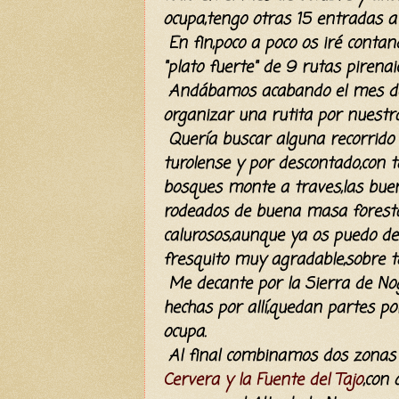
ocupa,tengo otras 15 entradas a 
En fin,poco a poco os iré conta
"plato fuerte" de 9 rutas pirenai
Andábamos acabando el mes de a
organizar una rutita por nuestra
Quería buscar alguna recorrido
turolense y por descontado,con to
bosques monte a traves,las buen
rodeados de buena masa foresta
calurosos,aunque ya os puedo de
fresquito muy agradable,sobre to
Me decante por la Sierra de No
hechas por allí,quedan partes po
ocupa.
Al final combinamos dos zonas
Cervera y la Fuente del Tajo
,con