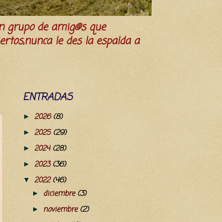
n grupo de amig@s que
iertos,nunca le des la espalda a
ENTRADAS
2026
(8)
►
2025
(29)
►
2024
(28)
►
2023
(36)
►
2022
(46)
▼
diciembre
(3)
►
noviembre
(2)
►