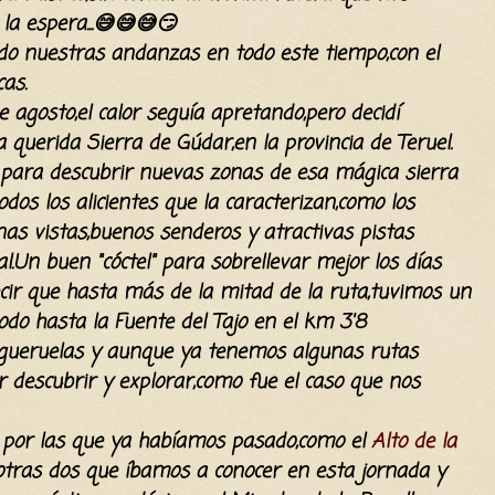
la espera...😅😅😅😏
ndo nuestras andanzas en todo este tiempo,con el
cas.
gosto,el calor seguía apretando,pero decidí
 querida Sierra de Gúdar,en la provincia de Teruel.
 para descubrir nuevas zonas de esa mágica sierra
dos los alicientes que la caracterizan,como los
as vistas,buenos senderos y atractivas pistas
l.Un buen "
cóctel" para sobrellevar mejor los días
cir que hasta más de la mitad de la ruta,tuvimos un
do hasta la Fuente del Tajo en el km 3'8
gueruelas y aunque ya tenemos algunas rutas
r descubrir y explorar,como fue el caso que nos
 por las que ya habíamos pasado,como el
Alto de la
 otras dos que íbamos a conocer en esta jornada y