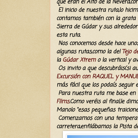
que eran el Alto de la Nevera,con
El inicio de nuestra ruta,lo hic
contamos también con la grata 
Sierra de Gúdar y sus alrededo
esta ruta.
Nos conocemos desde hace unos 
algunas rutas,como la del
Tejo d
la
Gúdar Xtrem
o la vertical y 
Os invito a que descubráis(si a
Excursión con RAQUEL y MANU
más fácil que los podaís seguir
Para nuestra ruta me base en l
Films
.Como veréis al final,le dim
Manolo "esas pequeñas traiciones
Comenzamos con una temperatur
carretera,enfilábamos la Pista 