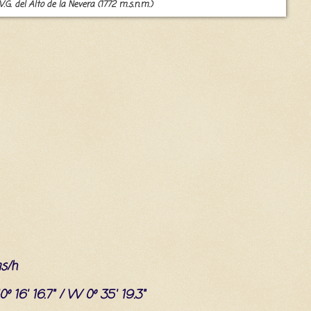
 V.G. del Alto de la Nevera (1772 m.s.n.m.)
s/h
0º 16' 16.7" / W 0º 35' 19.3"