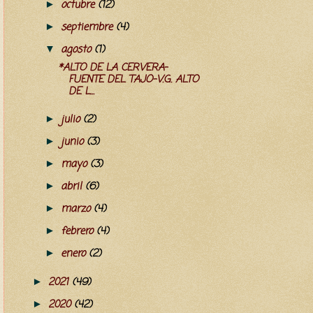
octubre
(12)
►
septiembre
(4)
►
agosto
(1)
▼
*ALTO DE LA CERVERA-
FUENTE DEL TAJO-V.G. ALTO
DE L...
julio
(2)
►
junio
(3)
►
mayo
(3)
►
abril
(6)
►
marzo
(4)
►
febrero
(4)
►
enero
(2)
►
2021
(49)
►
2020
(42)
►