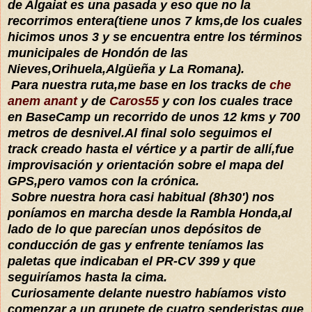
de Algaiat es una pasada y eso que no la
recorrimos entera(tiene unos 7 kms,de los cuales
hicimos unos 3 y se encuentra entre los términos
municipales de Hondón de las
Nieves,Orihuela,Algüeña y La Romana).
Para nuestra ruta,me base en los tracks de
che
anem anant
y de
Caros55
y con los cuales trace
en BaseCamp un recorrido de unos 12 kms y 700
metros de desnivel.Al final solo seguimos el
track creado hasta el vértice y a partir de allí,fue
improvisación y orientación sobre el mapa del
GPS,pero vamos con la crónica.
Sobre nuestra hora casi habitual (8h30') nos
poníamos en marcha desde la Rambla Honda,al
lado de lo que parecían unos depósitos de
conducción de gas y enfrente teníamos las
paletas que indicaban el PR-CV 399 y que
seguiríamos hasta la cima.
Curiosamente delante nuestro habíamos visto
comenzar a un grupete de cuatro senderistas que