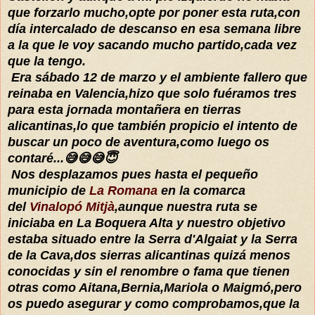
que forzarlo mucho,opte por poner esta ruta,con
día intercalado de descanso en esa semana libre
a la que le voy sacando mucho partido,cada vez
que la tengo.
Era sábado 12 de marzo y el ambiente fallero que
reinaba en Valencia,hizo que solo fuéramos tres
para esta jornada montañera en tierras
alicantinas,lo que también propicio el intento de
buscar un poco de aventura,como luego os
contaré...😅😅😅😇
Nos desplazamos pues hasta el pequeño
municipio de
La Romana
en la comarca
del
Vinalopó Mitjà
,aunque nuestra ruta se
iniciaba en La Boquera Alta y nuestro objetivo
estaba situado entre la Serra d'Algaiat y la Serra
de la Cava,dos sierras alicantinas quizá menos
conocidas y sin el renombre o fama que tienen
otras como Aitana,Bernia,Mariola o Maigmó,pero
os puedo asegurar y como comprobamos,que la