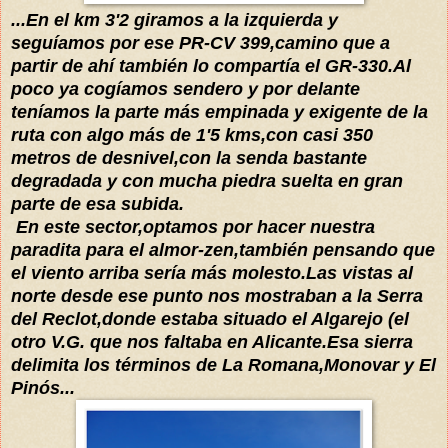
...En el km 3'2 giramos a la izquierda y
seguíamos por ese PR-CV 399,camino que a
partir de ahí también lo compartía el GR-330.Al
poco ya cogíamos sendero y por delante
teníamos la parte más empinada y exigente de la
ruta con algo más de 1'5 kms,con casi 350
metros de desnivel,con la senda bastante
degradada y con mucha piedra suelta en gran
parte de esa subida.
En este sector,optamos por hacer nuestra
paradita para el almor-zen,también pensando que
el viento arriba sería más molesto.Las vistas al
norte desde ese punto nos mostraban a la Serra
del Reclot,donde estaba situado el Algarejo (el
otro V.G. que nos faltaba en Alicante.Esa sierra
delimita los términos de La Romana,Monovar y El
Pinós...