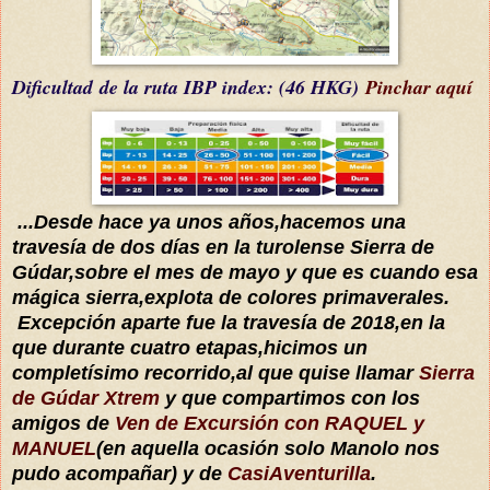
Dificultad
de la ruta IBP index
: (46 HKG)
Pinchar aquí
...Desde hace ya unos años,hacemos una
travesía de dos días en la turolense Sierra de
Gúdar,sobre el mes de mayo y que es cuando esa
mágica sierra,explota de colores primaverales.
Excepción aparte fue la travesía de 2018,en la
que durante cuatro etapas,hicimos un
completísimo recorrido,al
que quise llamar
Sierra
de Gúdar Xtrem
y que compartimos con los
amigos de
Ven de Excursión con RAQUEL y
MANUEL
(en aquella ocasión solo Manolo nos
pudo acompañar) y de
CasiAventurilla
.