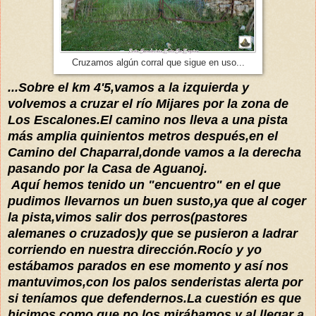
Cruzamos algún corral que sigue en uso...
...Sobre el km 4'5,vamos a la izquierda y
volvemos a cruzar el río Mijares
por la zona de
Los Escalones.El camino nos lleva a una pista
más amplia quinientos metros después,en el
Camino del Chaparral,donde vamos a la derecha
pasando por la Casa de Aguanoj.
Aquí hemos tenido un "encuentro" en el que
pudimos llevarnos un buen susto,ya que al coger
la pista,vimos salir dos perros(pastores
alemanes o cruzados)y que se pusieron a ladrar
corriendo en nuestra dirección.Rocío y yo
estábamos
parados en ese momento y así nos
mantuvimos,con los palos senderistas alerta por
si
teníamos
que defendernos.La cuestión es que
hicimos como que no los mirábamos y al llegar a