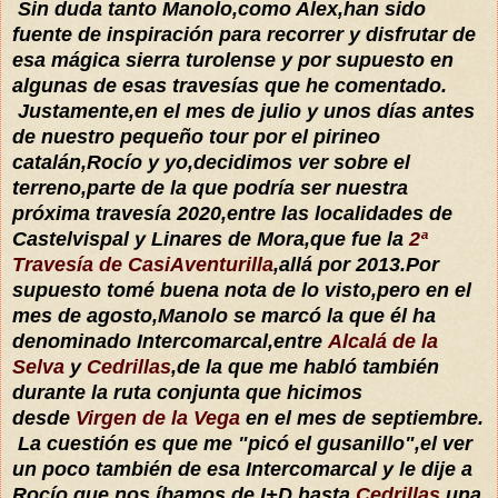
Sin duda tanto Manolo,como Alex,han sido
fuente de inspiración para recorrer y disfrutar de
esa mágica sierra turolense y por supuesto en
algunas de esas travesías que he comentado.
Justamente,en el mes de julio y unos días antes
de nuestro pequeño tour por el pirineo
catalán,Rocío y yo,decidimos ver sobre el
terreno,parte de la que podría ser nuestra
próxima travesía 2020,entre las localidades de
Castelvispal y Linares de Mora,que fue la
2ª
Travesía de CasiAventurilla
,allá por 2013.Por
supuesto tomé buena nota de lo visto,pero en el
mes de agosto,Manolo se marcó la que él ha
denominado Intercomarcal,entre
Alcalá de la
Selva
y
Cedrillas
,de la que me habló también
durante la ruta conjunta que hicimos
desde
Virgen de la Vega
en el mes de septiembre.
La cuestión es que me "picó el gusanillo",el ver
un poco también de esa Intercomarcal y le dije a
Rocío que nos íbamos de I+D hasta
Cedrillas
,una