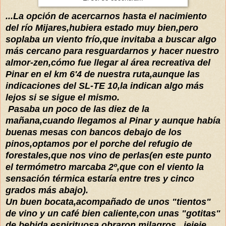
...La opción de acercarnos hasta el nacimiento
del río Mijares,hubiera estado muy bien,pero
soplaba un viento
frío
,que invitaba a buscar algo
más cercano para resguardarnos y hacer nuestro
almor-zen,
cómo
fue llegar al
área recreativa del
Pinar en el km 6'4 de nuestra ruta,
aunque las
indicaciones del SL-TE 10,la indican algo más
lejos si se sigue el mismo.
Pasaba un poco de las diez de la
mañana,cuando llegamos al Pinar y aunque había
buenas mesas con bancos debajo de los
pinos,optamos por el porche del refugio de
forestales,que nos vino de perlas(en este punto
el
termómetro
marcaba 2º,que con el viento la
sensación
térmica estaría entre tres y cinco
grados más abajo).
Un buen bocata,acompañado de unos "tientos"
de vino y un café bien caliente,con unas "gotitas"
de bebida espirituosa,obraron milagros...jejeje