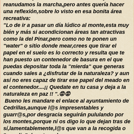
reanudamos la marcha,pero antes
quería
hacer
una reflexión,sobre lo visto en esa bonita área
recreativa:
"Lo de ir a pasar un día
lúdico
al monte,esta muy
bién y más si acondicionan áreas tan atractivas
como la del Pinar,pero como no te ponen un
"water" o sitio donde mear,crees que tirar el
papel en el suelo es lo correcto y resulta que te
han puesto un contenedor de basura en el que
puedas depositar toda la "mierda" que generas
cuando sales a ¿disfrutar de la naturaleza? y aun
así no eres capaz de tirar ese papel del meado en
el contenedor....¡¡ Quedate en tu casa y deja a la
naturaleza en paz !! ".😡😡
Bueno les mandare el enlace al ayuntamiento de
Cedrillas,aunque l@s impresentables y
guarr@s,por desgracia
seguirán
pululando por
los montes,porque ni os digo lo que dejan
tras
de
sí,lamentablemente,l@s que van a la recogida o