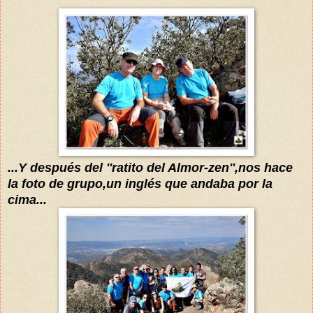
...Y después del ''ratito del Almor-zen'',nos hace
la fot
o
de grupo
,un
inglés
que andaba por
la
cima...