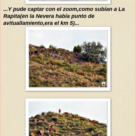
...Y pude captar con el zoom,como
subían
a
La
Rapita(e
n la Nevera
había
punto de
avituallamiento,era el km 5)...