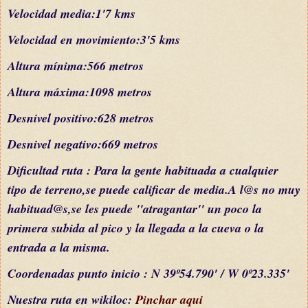
Velocidad media:1'7 kms
Velocidad en movimiento:3'5 kms
Altura mínima:566 metros
Altura máxima:1098 metros
Desnivel positivo:628 metros
Desnivel negativo:669 metros
Dificultad
ruta
: Para la gente habituada a cualquier
tipo de terreno
,se puede calificar de media.
A l
@s no muy
habituad@s,se les p
uede ''atragantar'' un poco la
primera subida al p
ico y la
llegada a la cueva o la
entrada a la misma.
C
oordenadas punto inicio : N 39º54.790' / W 0º23.335'
Nuestra ruta en wikiloc:
Pinchar aqui