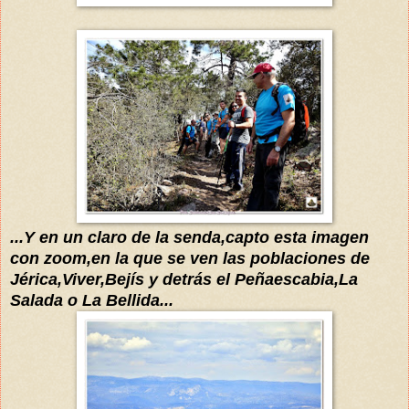
...Y en
un claro de la senda,capto esta imagen
con zoom,en la que se ve
n las poblaciones de
Jérica
,Viver,
Bejís
y
detrás
e
l
Peñaescabia,La
Salada o La Bellida...