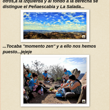
otros,a la izquierda y al fondo a la derecha
se
distingue el Peñaescabia y La Salada...
...T
ocaba ''momento zen'' y a ello nos hemos
puesto...jejeje