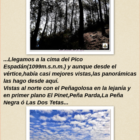
...
L
legamos a la cima del Pico
Espadán(1099m.s.n.m.
)
y
aunque desde el
vértice,
había
casi mejores vistas,las
panorámicas
las hago desde
aquí
.
Vistas a
l norte con
e
l
Peñagolosa en la
lejanía y
en primer plano El
Pi
net,Peña Parda,La Peña
Negra ó Las Dos Tetas...