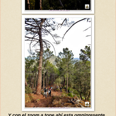
...Y con el zoom a tope,
ahí
esta omnipresente...