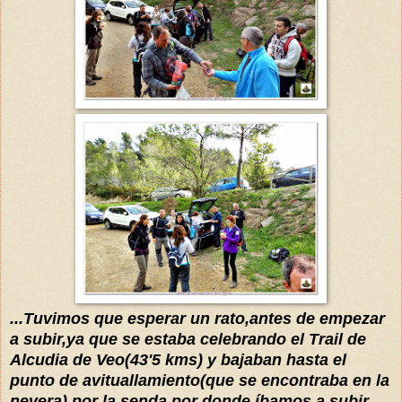
...Tuvimos que esperar un rato,antes de empezar
a subir,ya que
se estaba celebrando el Trail de
Alcudia de Veo(43'5 kms)
y bajaban
hasta el
punto de avituallamiento(que se encontraba en la
nevera),por la s
enda por
donde
íbamos
a subir...