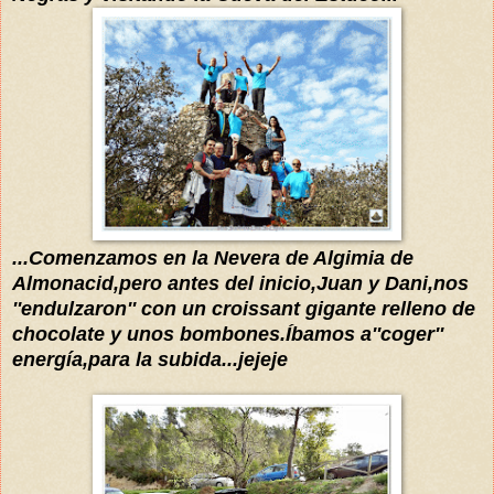
...Comenzamos en la
Nevera de Algimia de
Almonacid,pero antes de
l inicio,Juan y Dani,nos
''
endulzaron
''
con un cr
oissant
gigante relleno de
chocolate y unos bombo
nes
.
Íbamos
a
''coger''
energía,para la subida...jejeje