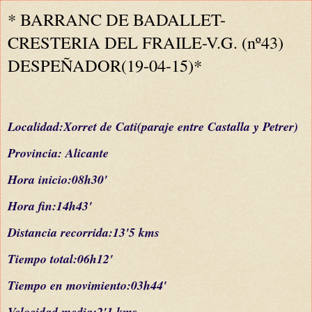
* BARRANC DE BADALLET-
CRESTERIA DEL FRAILE-V.G. (nº43)
DESPEÑADOR(19-04-15)*
L
ocalidad:
Xorret de Cati(
paraje
entre Castalla y Petrer)
Provincia:
Alicante
Hora inicio:08h30'
Hora fin:14h43'
Distancia recorrida:13'
5
kms
Tiempo total:06h12'
Tiempo en movimiento:03h44'
Velocidad media:2'1 kms