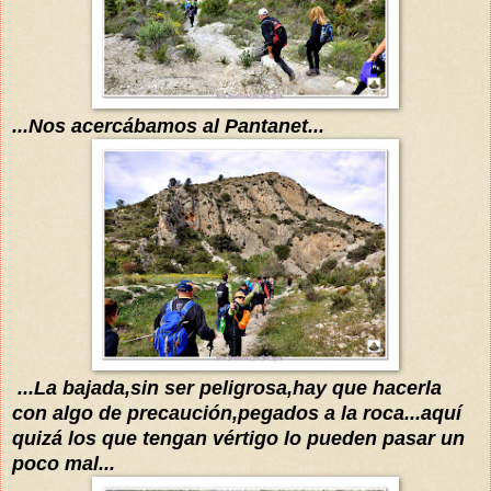
...
N
os
acercábamos
al Pantanet
...
...La bajada,sin ser peligrosa,hay que hacerla
con algo de precaución,pegados
a la roca...
aquí
quizá
los que tengan
vértigo
lo pueden pasar u
n
poco
mal...