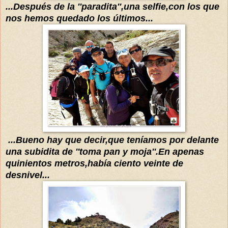
...Después de la ''paradita''
,una selfie,con los que
nos hemos quedado los
últimos
...
...Bueno hay que decir,que
teníamos
por delante
una subidita de ''toma pan y moja''.En ap
enas
quinientos metros,
había
ci
ent
o veinte de
desnivel...