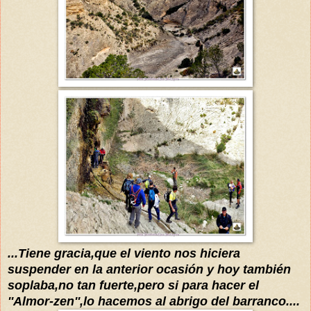
...
Tiene gracia,que el viento nos hiciera
suspender en la anterior ocasión
y hoy tambi
én
soplaba
,
no tan fuerte,pero si para
hacer e
l
''Almor-zen'',lo hacemos al abrigo del barranco....