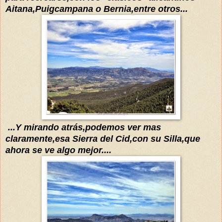
Aitana,Puigcampa
na o Bernia,entre otros...
...Y mirando
atrás
,podemos ver mas
claramente,esa
Sierra
del Cid,con su Silla,que
ah
ora
se ve algo me
jor
....