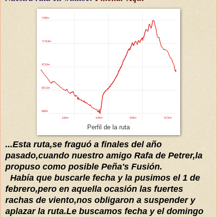
Perfil de la ruta
...Es
ta ruta,se
fraguó
a
finales del año
pasado
,cuando
nuestro
amigo Rafa de Pe
trer,
la
propuso como posible Peña's F
usión.
Había
que buscarle fech
a y la pusimos el 1 de
febrero,pero en aquella ocasión las fuert
es
rac
has de viento
,nos obligaron a suspender y
aplazar la ruta.Le buscamos fecha y el domingo