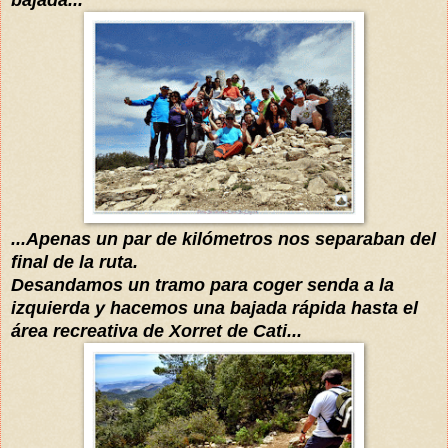
...Apenas un par de kilómetros nos separaban d
el
fi
nal
de la ruta
.
Desandamos un tramo para coger senda a la
izquierda
y hacemos una ba
jada
rápida
hasta el
área
recreativa de Xorret de Cati...