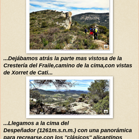
...
Dejábamos
atrás
la parte mas vistosa de la
Crestería
del Frai
le,camino de
la cima,con vistas
de Xorret de Cati...
...Llegamos a la cima del
Despeñador
(1261
m.s.n.m.) con
una
panorámica
para recrearse,con los ''
clásicos
'' alicantinos