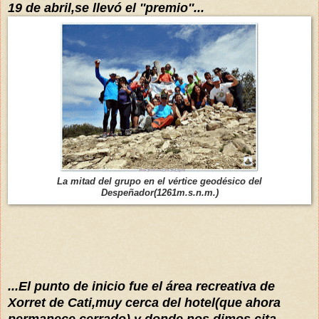
19 de abril,se llevó el ''premio''...
La mitad del grupo en el
vértice
geodésico
d
el
Despeñador(1261m.s.n.m.)
...El punto de inicio fue el
área
recreativa de
Xorret de Cat
i,muy cerca del hotel(que ahora
permanece cerrado)
y donde nos dimos cita