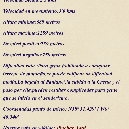
Velocidad en movimiento:3'6 kms
Altura mínima:689 me
tros
Altura máxima:1259 metros
Desnivel positivo:759 metros
Desnivel negativo:759 metros
Dificultad
ruta
:
Para gente habituada a cualquier
terreno de montaña,se puede calificar de dificultad
med
ia
.La bajada al Pantanet,la subida a la Cresta y el
paso por ella,pueden resultar complicadas
para gente
que se inicia en el senderismo.
C
oordenada
s
punto de inicio: N38º 31.429' / W0º
40.340'
Nuestra ruta en wikiloc:
Pinchar Aqui