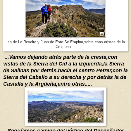
Isa de La Revolta y Juan de Esto Se Empina,sobre esas aristas de la
Cresteria....
...Vamos
dejando
atrás
parte de la cresta,con
vistas de la Sierra del C
id a la izquierda,la Sierra
de Salinas por
detrás,ha
cia el centro Petrer,con la
Sierra del Caballo a s
u derecha y por
detrás la de
Castalla y la Argüeña,entre otras..
...
...
Seguíamos
camino del
vértice
del
D
espeñador