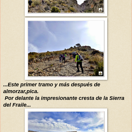
...E
ste primer tramo y más después de
almorzar,pica.
Por delante la
impresi
onante
c
res
ta
de
la S
ie
rra
del
Fraile...