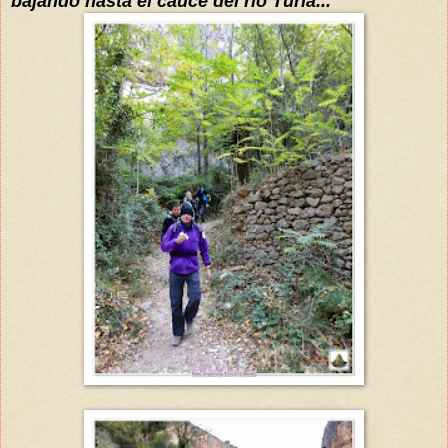
bajando hasta el cauce del
río
Turia...