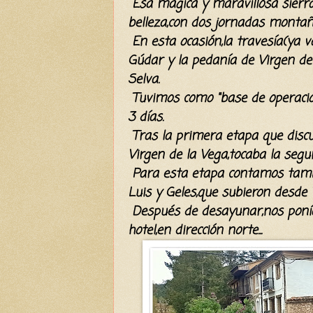
Esa mágica y maravillosa sierra 
belleza,con dos jornadas monta
En esta ocasión,la travesía(ya va
Gúdar y la pedanía de Virgen de 
Selva.
Tuvimos como "base de operacio
3 días.
Tras la primera etapa que discu
Virgen de la Vega,tocaba la segu
Para esta etapa contamos tamb
Luis y Geles,que subieron desde V
Después de desayunar,nos poní
hotel,en dirección norte...