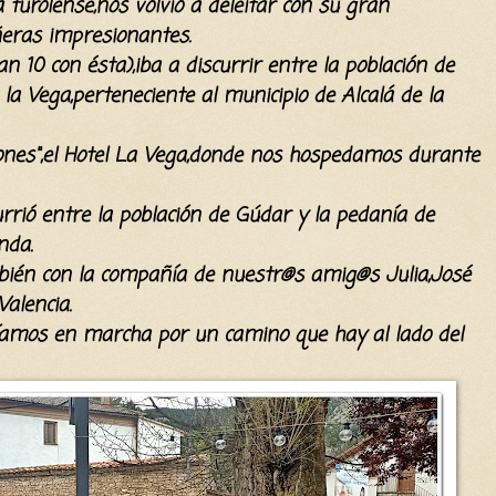
turolense,nos volvió a deleitar con su gran
ñeras impresionantes.
n 10 con ésta),iba a discurrir entre la población de
la Vega,perteneciente al municipio de Alcalá de la
nes",el Hotel La Vega,donde nos hospedamos durante
rrió entre la población de Gúdar y la pedanía de
nda.
ién con la compañía de nuestr@s amig@s Julia,José
alencia.
amos en marcha por un camino que hay al lado del