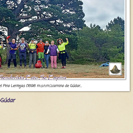
el Pino Lentejas (1698 m.s.n.m.),camino de Gúdar...
ga-Gúdar