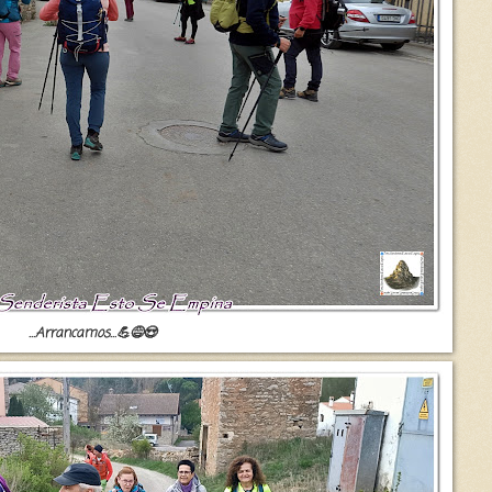
...Arrancamos...💪😅😍