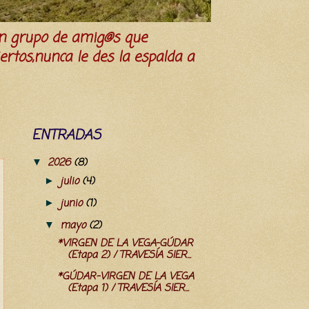
n grupo de amig@s que
iertos,nunca le des la espalda a
ENTRADAS
2026
(8)
▼
julio
(4)
►
junio
(1)
►
mayo
(2)
▼
*VIRGEN DE LA VEGA-GÚDAR
(Etapa 2) / TRAVESÍA SIER...
*GÚDAR-VIRGEN DE LA VEGA
(Etapa 1) / TRAVESÍA SIER...