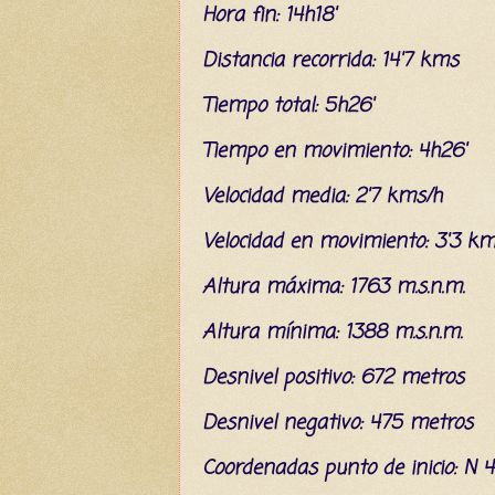
Hora fin: 14h18'
Distancia recorrida: 14'7 kms
Tiempo total: 5h26'
Tiempo en movimiento: 4h26'
Velocidad media: 2'7 kms/h
Velocidad en movimiento: 3'3 km
Altura máxima: 1763 m.s.n.m.
Altura mínima: 1388 m.s.n.m.
Desnivel positivo: 672 metros
Desnivel negativo: 475 metros
C
oordenada
s
punto de inicio: N 