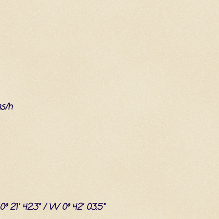
s/h
40º 21' 42.3" / W 0º 42' 03.5"