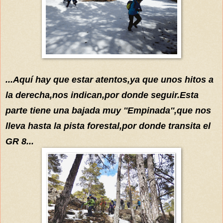
...Aquí
hay que estar atentos,ya que unos hitos
a
la derecha,nos indican
,por donde seguir.Esta
parte tiene una bajada muy
''Empinada'',que nos
lleva hasta
la pist
a fores
tal,por donde transita e
l
GR 8...