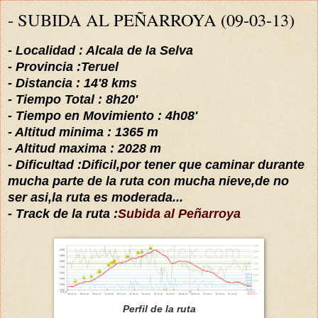
- SUBIDA AL PEÑARROYA (09-03-13)
- Localidad :
Alcala de la Selva
- Provincia :
Teruel
- Distancia :
14'8
kms
- Tiempo Total :
8
h
20
'
- Tiempo en Movimiento :
4
h
08
'
- Altitud minima
:
1365
m
- Altitud
m
axima
:
2028
m
- Dificul
tad :
Dificil,
por
tener que caminar durante
mucha parte de la ruta
con mucha
nieve,de
no
ser asi,la ruta es moderada...
- Track de la ruta :
Subida al Peñarroya
Perfil de la ruta