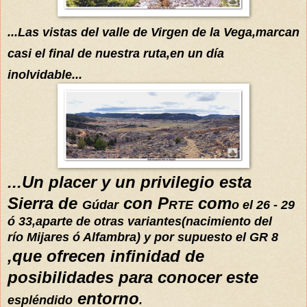
...Las vistas del valle
de Virgen de la Vega,marcan
casi el final de nuestra ru
ta
,en un
día
inolvidable...
...Un placer y un privilegio
esta
Sierra de
con P
com
Gúdar
R
TE
o el 26
- 29
ó 33,aparte
de otras variantes
(nacimiento del
río
Mijares ó Alfambra) y por supuesto el GR 8
,que ofrecen infinidad de
posibilidades para conocer este
entorno
espléndido
.