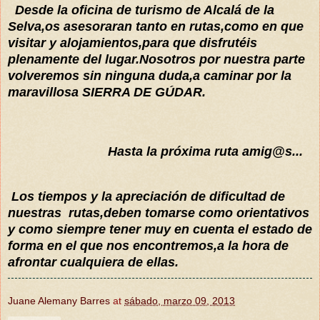
Desde la o
f
icina de turismo de
Alcalá
de la
Selva,
os asesora
ran tanto en rutas,como en que
visitar y alojamientos
,para que
disfrutéis
plenam
ente del lugar.Nosotros por nuestra p
art
e
volveremos sin
ninguna duda,a caminar por la
maravillosa
SIERRA DE GÚDAR.
Hasta la
próxima
ruta amig@s...
Los tiempos y la apreciación de dificultad de
nuestras rutas,deben tomarse como orientativos
y como siempre tener muy en cuenta el estado de
forma en el que nos encontremos,a la hora de
afrontar cualquiera de ellas.
Juane Alemany Barres
at
sábado, marzo 09, 2013