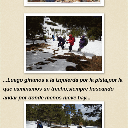
...
L
uego gira
mos
a la
izquierda por la pista
,por la
que caminamos un trech
o,siempre b
uscando
andar por donde menos nieve hay...