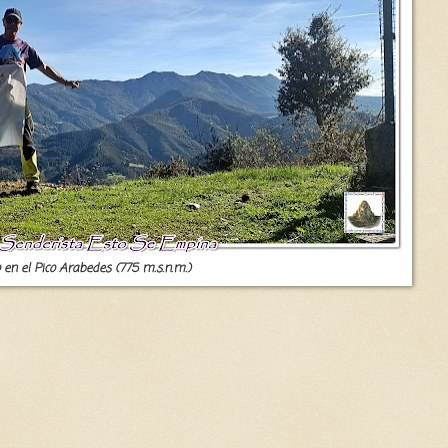
 en el Pico Arabedes (775 m.s.n.m.)