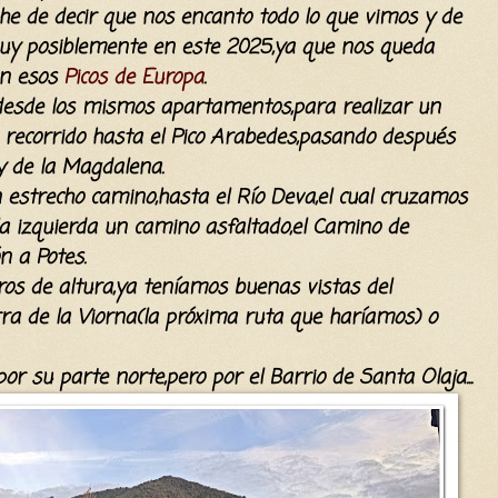
 de decir que nos encanto todo lo que vimos y de
muy posiblemente en este 2025,ya que nos queda
en esos
Picos de Europa
.
desde los mismos apartamentos,para realizar un
 recorrido hasta el Pico Arabedes,pasando después
y de la Magdalena.
trecho camino,hasta el Río Deva,el cual cruzamos
a izquierda un camino asfaltado,el Camino de
n a Potes.
s de altura,ya teníamos buenas vistas del
a de la Viorna(la próxima ruta que haríamos) o
 su parte norte,pero por el Barrio de Santa Olaja...