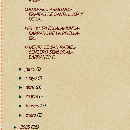
RIEGA ...
OJEDO-PICO ARABEDES-
ERMITAS DE SANTA LUCÍA Y
DE LA...
*V.G. (nº 37) ESCALAMUNDA-
BARRANC DE LA PINELLA-
ER...
*PUERTO DE SAN RAFAEL-
SENDERO SENSORIAL-
BARRANCO F...
junio
(1)
►
mayo
(1)
►
abril
(8)
►
marzo
(2)
►
febrero
(3)
►
enero
(2)
►
2023
(36)
►