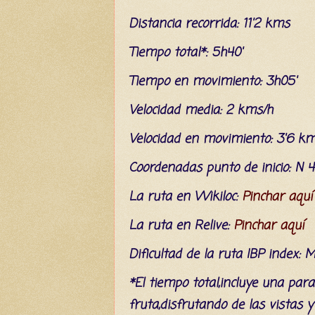
Distancia recorrida: 11'2 kms
Tiempo total*: 5h40'
Tiempo en movimiento: 3h05'
Velocidad media: 2 kms/h
Velocidad en movimiento: 3'6 k
C
oordenada
s
punto de inicio: N 
La ruta en Wikiloc:
Pinchar aquí
La ruta en Relive:
Pinchar aquí
Dificultad
de la ruta IBP index
: 
*El tiempo total,incluye una par
fruta,disfrutando de las vistas 