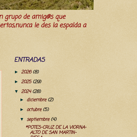
n grupo de amig@s que
iertos,nunca le des la espalda a
ENTRADAS
2026
(8)
►
2025
(29)
►
2024
(28)
▼
diciembre
(2)
►
octubre
(5)
►
septiembre
(4)
▼
*POTES-CRUZ DE LA VIORNA-
ALTO DE SAN MARTIN-