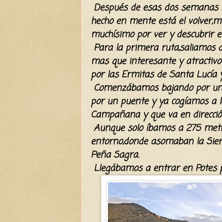
Después de esas dos semanas he
hecho en mente está el volver,
muchísimo por ver y descubrir 
Para la primera ruta,saliamos 
mas que interesante y atractivo
por las Ermitas de Santa Lucía 
Comenzábamos bajando por un es
por un puente y ya cogíamos a l
Campañana y que va en direcció
Aunque solo íbamos a 275 metro
entorno,donde asomaban la Sierr
Peña Sagra.
Llegábamos a entrar en Potes por