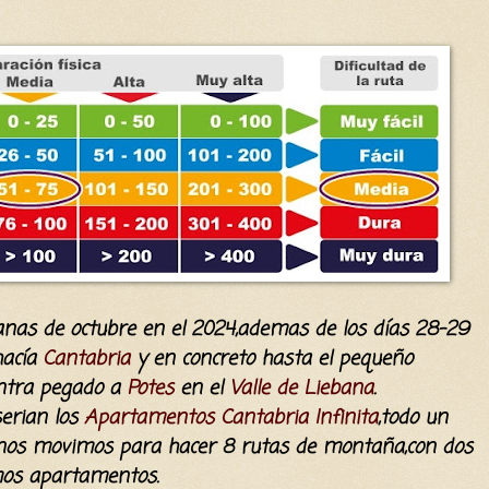
anas de octubre en el 2024,ademas de los días 28-29
hacía
Cantabria
y en concreto hasta el pequeño
entra pegado a
Potes
en el
Valle de Liebana
.
serian los
Apartamentos Cantabria Infinita
,todo un
 nos movimos para hacer 8 rutas de montaña,con dos
mos apartamentos.