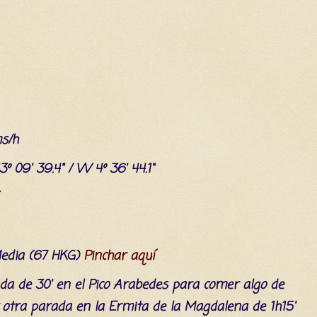
ms/h
43º 09' 39.4" / W 4º 36' 44.1"
Media (67 HKG)
Pinchar aquí
ada de 30' en el Pico Arabedes para comer algo de
y otra parada en la Ermita de la Magdalena de 1h15'