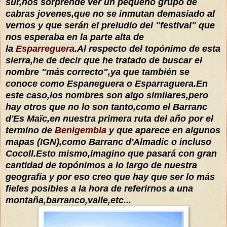
sur,nos sorprende ver un pequeño grupo de
cabras jovenes,que no se inmutan demasiado al
vernos y que serán el preludio del "festival" que
nos esperaba en la parte alta de
la
Esparreguera
.Al respecto del topónimo de esta
sierra,he de decir que he tratado de buscar el
nombre "más correcto",ya que también se
conoce como Espaneguera o Esparraguera.En
este caso,los nombres son algo similares,pero
hay otros que no lo son tanto,como el Barranc
d'Es Maïc,en nuestra primera ruta del año por el
termino de
Benigembla
y que aparece en algunos
mapas (IGN),como Barranc d'Almadic o incluso
Cocoll.Esto mismo,imagino que pasará con gran
cantidad de topónimos a lo largo de nuestra
geografía y por eso creo que hay que ser lo más
fieles posibles a la hora de referirnos a una
montaña,barranco,valle,etc...