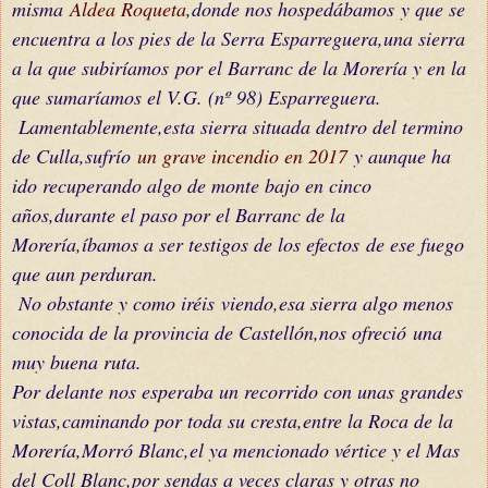
misma
Aldea Roqueta
,donde nos
hospedábamos
y que se
encuentra a los pies de la Serra Esparreguera,una sierra
a la que
subiríamos
por el Barranc de la Morería y en la
que sumaríamos el V.G. (nº 98) Esparreguera.
Lamentablemente,esta sierra situada dentro del termino
de Culla,sufrío
un grave incendio en 2017
y aunque ha
ido recuperando algo de monte bajo en cinco
años,durante el paso por el Barranc de la
Morería,íbamos a ser testigos de los
efectos
de ese fuego
que aun perduran.
No obstante y como
iréis
viendo,esa sierra algo menos
conocida de la provincia de Castellón,nos
ofreció
una
muy buena ruta.
Por delante nos esperaba un recorrido con unas grandes
vistas,caminando por toda su cresta,entre la Roca de la
Morería,Morró Blanc,el ya mencionado vértice y el Mas
del Coll Blanc,por sendas a veces claras y otras no