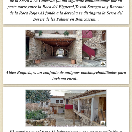
de la Serra d'en Galcerán (al día siguiente caminaríamos por su
parte norte,entre la Roca del Figueral,Tossal Saragossa y Barranc
de la Roca Roja).Al fondo a la derecha se distinguía la Serra del
Desert de les Palmes en Benicassím...
Aldea Roqueta,es un conjunto de antiguas masías,rehabilitadas para
turismo rural...
El complejo rural,tiene 18 habitaciones y es una maravilla.No es