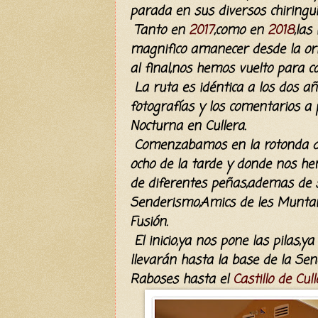
parada en sus diversos chiringuitos
Tanto en
2017
,como en
2018
,las
magnifico amanecer desde la ori
al final,nos hemos vuelto para ca
La ruta es
idéntica
a los dos añ
fotografías
y los comentarios a p
Nocturna en Cullera.
Comenzabamos en la rotonda de 
ocho de la tarde y donde nos he
de diferentes peñas,ademas de s
Senderismo,Amics de les Muntan
Fusión.
El inicio,ya nos pone las pilas,
llevarán hasta la base de la Se
Raboses hasta el
Castillo de Cul