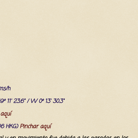
ms/h
9º 11' 23.6" / W 0º 13' 30.3"
 aquí
(46 HKG)
Pinchar aquí