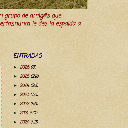
n grupo de amig@s que
iertos,nunca le des la espalda a
ENTRADAS
2026
(8)
►
2025
(29)
►
2024
(28)
►
2023
(36)
►
2022
(46)
►
2021
(49)
►
2020
(42)
►