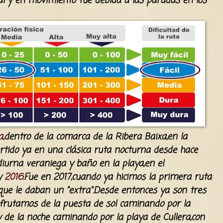
tal y en movimiento fue debida a las paradas en los
a
,dentro de la comarca de la Ribera Baixa,en la
ertido ya en una
clásica
ruta nocturna desde hace
urna veraniega y baño en la playa,en el
y
2016
.
Fue en 2017,cuando ya hicimos la primera ruta
 que le daban un "extra".Desde entonces ya son tres
sfrutamos de la puesta de sol caminando por la
y de la noche caminando por la playa de Cullera,con