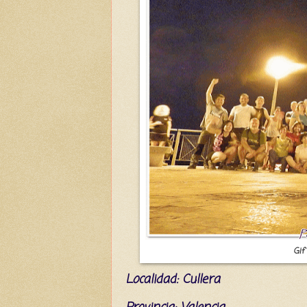
Gif
L
ocalidad: Cullera