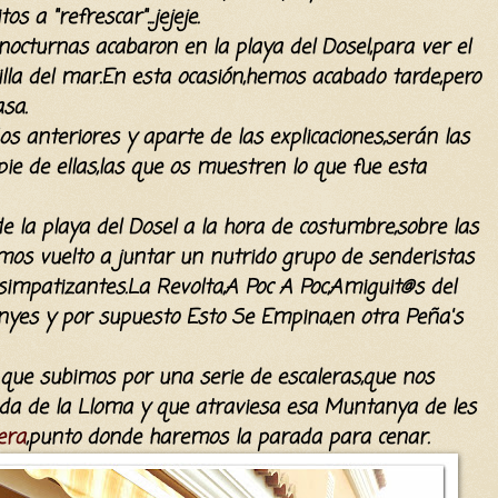
 a "refrescar"...jejeje.
 nocturnas acabaron en la playa del Dosel,para ver el
lla del mar.En esta ocasión,hemos acabado tarde,pero
sa.
os anteriores y aparte de
las explicaciones,serán las
ie de ellas,las que os muestren lo que fue esta
la playa del Dosel a la hora de costumbre,sobre las
mos vuelto a juntar un nutrido grupo de senderistas
impatizantes.La Revolta,A Poc A Poc,Amiguit@s del
yes y por supuesto Esto Se Empina,en otra Peña's
ya que subimos por una serie de escaleras,que nos
nda de la Lloma y que atraviesa esa Muntanya de les
lera
,punto donde haremos la parada para cenar.