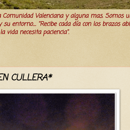
la Comunidad Valenciana y alguna mas. Somos u
su entorno.... ''Recibe cada día con los brazos ab
a vida necesita paciencia''.
EN CULLERA*