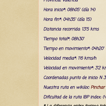
Provincia: Valencia
Hora inicio*: 08h05' (día 14)
Hora fin*: 04h35' (día 15)
Distancia recorrida: 13'5 kms
Tiempo total*: 08h30'
Tiempo en movimiento*: 04h20'
Velocidad media*: 1'6 kms/h
Velocidad en movimiento*: 3'2 k
C
oordenada
s
punto de inicio: N 3
Nuestra ruta en wikiloc:
Pinchar
Dificultad
de la ruta IBP index
: 