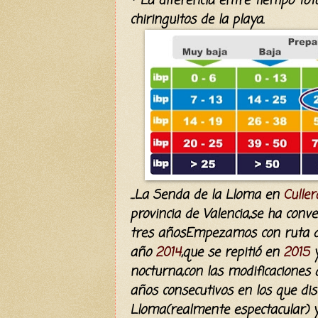
* La diferencia entre tiempo to
chiringuitos de la playa.
...La Senda de la Lloma en
Culler
provincia de Valencia,se ha conv
tres añosEmpezamos con ruta di
año
2014
,que se
repitió
en
2015
nocturna
,con las modificaciones
años consecutivos en los que di
Lloma(realmente
espectacular
) 