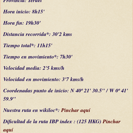
Provincia: Teruel
Hora inicio: 8h15'
Hora fin: 19h30'
Distancia recorrida*: 30'2 kms
Tiempo total*: 11h15'
Tiempo en movimiento*: 7h30'
Velocidad media: 2'5 kms/h
Velocidad en movimiento: 3'7 kms/h
C
oordenada
s
punto de inicio:
N 40º 21' 30.5'' / W 0º 41'
59.9''
Nuestra ruta en wikiloc*:
Pinchar aquí
Dificultad
de la ruta IBP index
: (1
25 HKG)
Pinchar
aquí