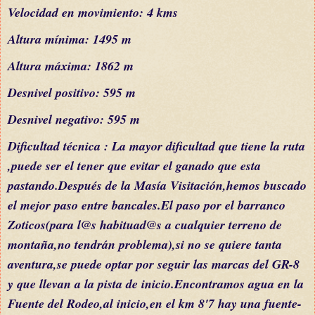
Velocidad en movimiento: 4 kms
Altura mínima: 1495 m
Altura máxima: 1862 m
Desnivel positivo: 595
m
Desnivel negativo: 595 m
Dificultad
técnica
: La mayor dificultad que tiene la ruta
,puede ser el tener que evitar el ganado que esta
pastando.Después de la Masía Visitación,hemos buscado
el mejor paso entre bancales.El paso por el barranco
Zoticos(para
l@s habituad@s a cualquier terreno de
mon
taña,no
tendrán
problema)
,si
no se quiere tanta
aventura,se puede optar por seguir las marcas del GR-8
y que llevan a la pista de inicio.Encontramos agua en la
Fuente del Rodeo,al inicio
,
e
n el km 8'7
hay una fuente-