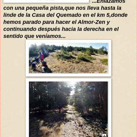
...Enlazamos
con una pequeña pis
ta,que nos lleva
hasta la
linde de la Casa d
el Quemado en el km 5,donde
hemos parado para h
acer el Almor-Zen
y
continuando después hac
ia
la derecha
en el
sentido que
veníamos
...