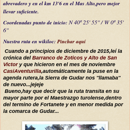
abrevadero
y en el km 13'6 en el Mas Alto,pero
mejor
llevar suficiente.
N 40º 25' 55'' / W 0º 35'
C
oordenada
s
punto de inicio:
6''
Nuestra ruta en wikiloc:
Pinchar aquí
Cuando a princip
ios de diciembre de 2015
,leí la
crónica
del
Barranco de Zoticos y Alto de San
Victor
y que hicieron en
el mes de noviembre
CasiAventurilla
,
automáticamente
la puse en la
agenda rutera,
la
Sierra de Guda
r nos ''llamaba''
de nuevo
...jejeje
Bueno,h
ay que decir que la ruta transita en su
mayor parte por el Maestrazgo turolense,dentro
del termino de Fortanete y
en menor medida por
la comarca de Gudar...