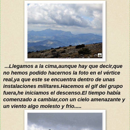
...
L
legamos a la cima,aunque hay que decir,que
no hemos podido
hacernos la foto
en el
vértice
rea
l,ya que es
te se encuentra dentro de unas
instalaciones militares.Hacemos el gif del grupo
fuera
,he iniciamos el descenso.El tiempo
había
comenzado a cambiar,con un cielo amenazante y
un viento algo
molesto y frio.....