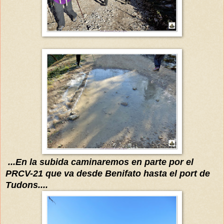
...En la subida caminaremos e
n parte por el
PRCV-21 que va desde Benifato hasta el port de
T
u
dons....