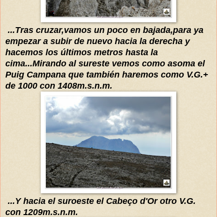
...Tras cruzar,vamos un poco e
n bajada,para ya
empezar a subir de nuevo hacia la derecha y
hacemos los
últimos
metros has
ta la
cima...Mira
ndo al sureste vemos como asoma el
Puig Campana
que también haremos como V.G.+
de 1000
con 1408m.s.n.m.
...Y hacia el suroeste el Cabeço d'O
r otro V.G.
con 1209m.s.n.m.