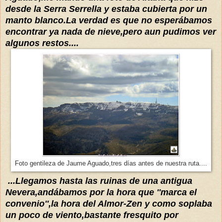
desde la Serra Serrella y estaba
c
ubi
er
ta
por un
manto
blanco.La verdad es que no
esperábamos
encontrar ya nada de nie
ve,pero aun pudimos ver
algunos restos....
Foto gentileza de Jaume Aguado,tres días antes de nuestra ruta....
...Llegamos hasta las ruinas de una antigua
N
evera,
andábamos por la hora que ''marca el
conve
nio'',la hora de
l Almor-Zen y como soplaba
un
poco de viento,bastante fresquito por