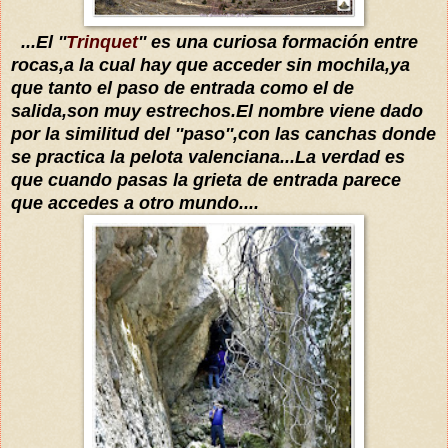
...El ''
Trinquet
'' es una curiosa formación entre
rocas,a la cual hay que acceder sin mochila,ya
que tant
o
el paso de entrada como el de
salida,son muy estrechos.El nombre viene dado
po
r la similitud de
l ''paso'',con las canchas donde
se practica la pelota valenc
iana
...La verdad es
que cuando pasas la grieta de entrada
parece
que accedes a otro mundo....