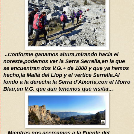
..Conforme ganamos altura,mirando hacia el
noreste,podemos ver la Serra Serrella,en la que
se encuentran dos V.G.+ de 1000 y que ya hemos
hecho,
l
a Mallà del Llop y el vertice Serrella.Al
fon
do a la derecha la Serra d'Aixorta,con el Morro
Blau,un V.G. que aun tenemos que visitar...
..Mientras nos acercamos a la F
uente
del