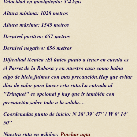
Velocidad en movimiento: 3'4 kms
Altura mínima: 1028 metros
Altura máxima: 1545 metros
Desnivel positivo: 657 metros
Desnivel negativo: 656 metros
Dificultad
técnica
:El
único
p
unto
a
tener en cuenta es
el Passet de la Rabosa y e
n nuestro caso como hab
ia
algo de hielo,
fuimos con mas precaución.Hay que evitar
días
de calo
r
para hacer esta ruta.La entrada al
''Trinquet'' es opcional y hay que ir también con
precaución,sobre todo a la salida....
C
oordenada
s
punto de inicio:
N 38º 39' 47'' / W 0º 14'
50''
Nuestra ruta en wikiloc:
Pinchar aqui