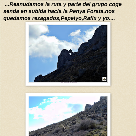
...Reanudamos la ruta y parte del grupo coge
senda en subida hacia la Pe
ny
a Forata
,nos
quedamos rezagados,
Pep
eiyo,Rafix y yo....