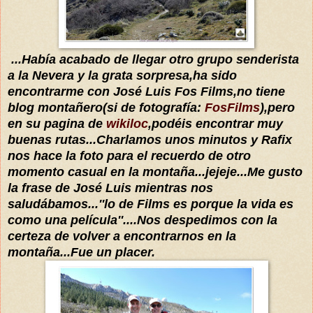
...
Había
acabado de llegar otro grupo senderista
a la Nevera y la grata sorpresa,ha sido
encontrarme con
José
Luis Fos Films,
no tiene
blog montañero(si de
fotografía
:
FosFilms
),pero
en su pagina de
wikiloc
,
podéis
encont
rar
muy
buena
s rutas...Charlamos unos minutos y
Rafix
nos hace la foto para el recuerdo
de otro
moment
o
casual en la montaña...jejeje...Me gusto
la frase de
José
Luis
mientras nos
saludábamos
...''lo de Films es porque la vida es
como una
película
''
....Nos despedimos con la
certeza
de volver a encontrar
nos en la
montaña...Fue un placer.