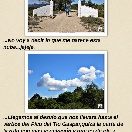
...No voy a
decir lo que me parece esta
nube...jejeje
.
...Llegamos al
desvío
,que nos llevara hasta el
vértice del Pico del Tío
Gaspar,
quizá
la parte de
la ruta con mas vegetación y que es de ida y