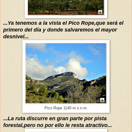
...Ya tenemos a la vista el
Pico
Rop
e
,que será el
primero del
día
y donde salvaremos el mayor
desnivel...
Pico Rope 1140 m.s.n.m.
...La ruta discurre en gran parte p
or pista
forestal,pero no
por ello le rest
a atractivo
...