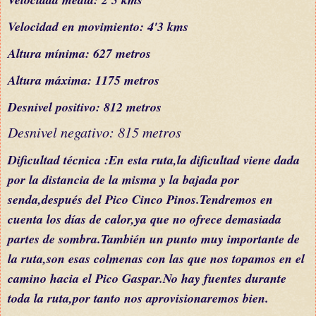
Velocidad en movimiento: 4'3 kms
Altura mínima: 627 metros
Altura máxima: 1175 metros
Desnivel positivo: 812 metros
Desnivel negativo: 815 metros
Dificultad
técnica
:En esta ruta
,
la dificultad
viene dada
por la
distancia de la misma y la bajada por
senda,después del Pico Cinco Pinos
.Tend
remos en
cuenta
los
días
de calor,ya que no ofrece demasiada
partes de sombra.También
un punto muy importante de
la ruta,so
n esas colmenas con las que nos
topamos en el
camino hacia el Pico
Gaspar.No hay fuentes
durante
toda
la ruta,por tanto nos aprovisionaremos
bien.