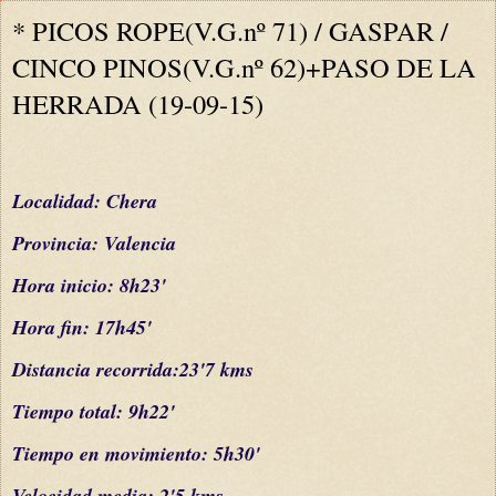
* PICOS ROPE(V.G.nº 71) / GASPAR /
CINCO PINOS(V.G.nº 62)+PASO DE LA
HERRADA (19-09-15)
L
ocalidad:
Chera
Provincia: Valencia
Hora inicio: 8h23'
Hora fin: 17h45'
Distancia recorrida:23'7 kms
Tiempo total: 9h22'
Tiempo en movimiento: 5h30'
Velocidad media: 2'5 kms