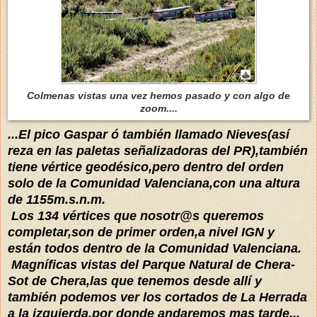
Co
lmenas vistas una vez hemos pasado y con
algo de
zoom....
...El
p
ico Gaspar ó también llamado Nieves(
así
reza en l
as paletas señalizadoras del PR),
también
tiene
vértice
geodésico,pero dentro del orden
solo de la Comunidad
Valenciana,con una altura
de 1155m.s.n.m.
Los 134
vértices que nosotr@
s queremos
completar,son de primer orden,a nivel IGN
y
están todos dentro de la Comunidad
V
alenciana.
M
agnífic
as
vistas del
Parque Natural de Chera-
Sot de Chera,las que tenemos desde
allí y
también
podemos ver los cortados de La Herrada
a la izquierda,por do
nde andaremos
mas tarde...