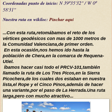
N 39º35'32'' / W 0º
C
oordenada
s
punto de inicio:
58'31''
Nuestra ruta en wikiloc:
Pinchar aqui
...Con e
sta ruta,
retomábamos el
reto de los
vértices
geodésicos con mas de 1000 metros de
la Comunidad Valenciana,de primer orden.
En esta ocasión,nos hemos ido hasta la
población de Chera,en la
comarca
de Requena
-
Utiel.
Íbamos
hacer casi todo el PRCV-101,también
llamado la ruta de Los Tres Picos,en la Sierra
Picochera,de los cuales dos esta
ban en nuestra
lista,el Rope y el Cinco
Pinos,
además
de hacer
una
variante
,por el paso de La Herrada.Una ruta
larga,pero con mucho atractivo...