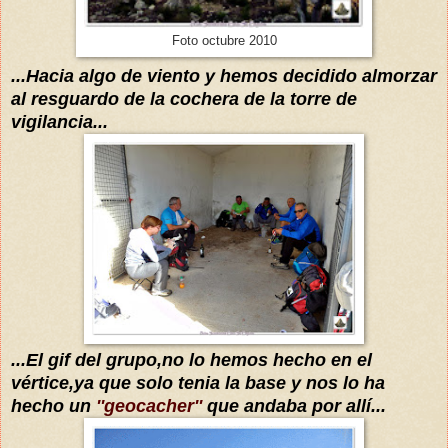
Foto octubre 2010
...Hacia algo de viento
y hemos decidido almorzar
al resguardo de la cochera de la torre de
vigilancia...
...
El gif del grupo,no lo hemos hecho en el
vérti
ce,ya que
solo tenia la base y nos lo ha
h
echo un
''geocacher''
que andaba por
allí
...