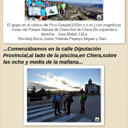
El grupo en el vértice del Pico Gaspar(1155m.s.n.m.),con magnificas
vistas del Parque Natural de Chera-Sot de Chera.De izquierda a
derecha : Jose,Mabel,JJ(La
Revolta),Rocio,Juane,Yolanda,Pepeiyo,Miguel y Dani...
...
Comenzábamos
en la calle Diputación
Provincial,al lado de la piscina,en Chera,sobre
las ocho y media de la mañana...