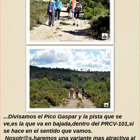
...Divisamos
e
l Pico
Gaspar y la pista que se
ve
,es la que va en bajada,dentro del PRCV-101
,si
se hace en el sentido que vamos
.
Nosotr@s,haremos una variante m
as
atractiva
al